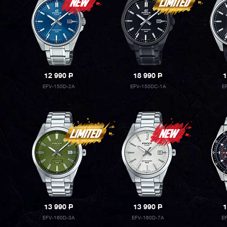
12 990
P
18 990
P
1
EFV-150D-2A
EFV-150DC-1A
E
13 990
P
13 990
P
1
EFV-160D-3A
EFV-160D-7A
E