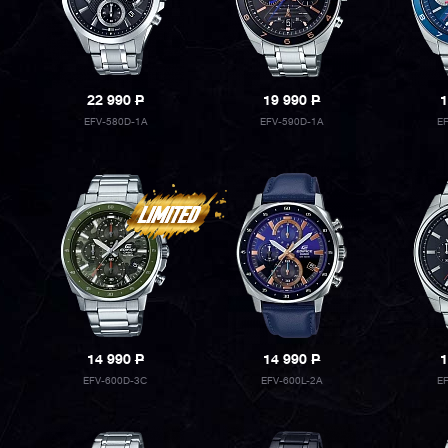
22 990
P
19 990
P
1
EFV-580D-1A
EFV-590D-1A
E
14 990
P
14 990
P
1
EFV-600D-3C
EFV-600L-2A
E