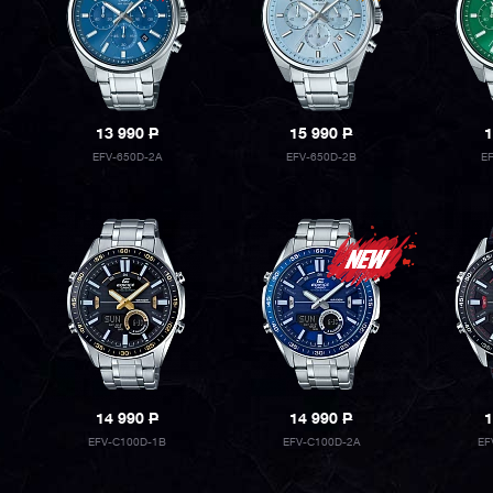
13 990
P
15 990
P
1
EFV-650D-2A
EFV-650D-2B
E
14 990
P
14 990
P
1
EFV-C100D-1B
EFV-C100D-2A
EF