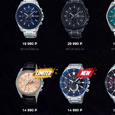
19 990
P
29 990
P
1
EFV-610DB-2A
EFV-610DC-1A
EF
14 990
P
14 990
P
1