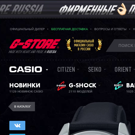
ОФИЦИАЛЬНЫЙ ДИЛЕР
БЕСПЛАТНАЯ ДОСТАВКА
ВОПРОСЫ И ОТВЕТЫ
ОФИЦИАЛЬНЫЙ
МАГАЗИН CASIO
В РОССИИ
MADE WITH HEART AND PRIDE IN
RUSSIA
CITIZEN
SEIKO
ORIENT
НОВИНКИ
G-SHOCK
ЖЕ
BA
1129 НОВИНОК CASIO
2110 МОДЕЛЕЙ
1025
В КАТАЛОГ