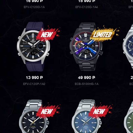
16 990
P
15 990
P
1
EFV-C120D-1A
EFV-C120D-1A4
EF
13 990
P
49 990
P
2
EFV-C120P-1A2
ECB-S100HG-1A
EC