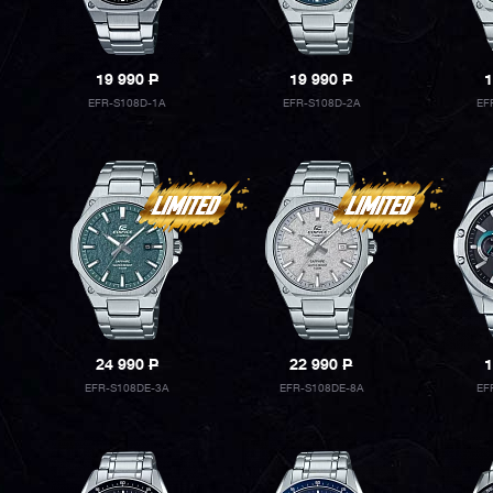
19 990
P
19 990
P
1
EFR-S108D-1A
EFR-S108D-2A
EF
24 990
P
22 990
P
1
EFR-S108DE-3A
EFR-S108DE-8A
EF