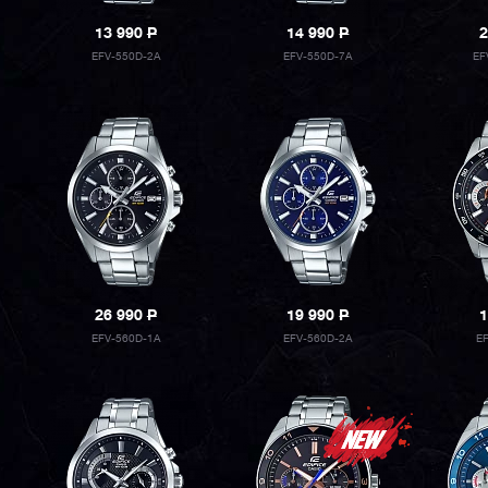
13 990
P
14 990
P
2
EFV-550D-2A
EFV-550D-7A
EF
26 990
P
19 990
P
1
EFV-560D-1A
EFV-560D-2A
E