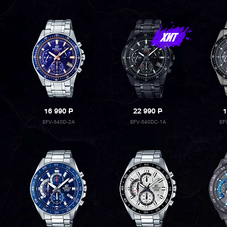
16 990
P
22 990
P
1
EFV-540D-2A
EFV-540DC-1A
EF