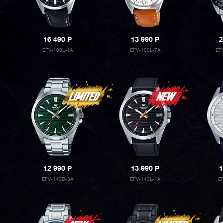
16 490
P
13 990
P
2
EFV-100L-1A
EFV-100L-7A
EF
12 990
P
13 990
P
1
EFV-140D-3A
EFV-140L-1A
E