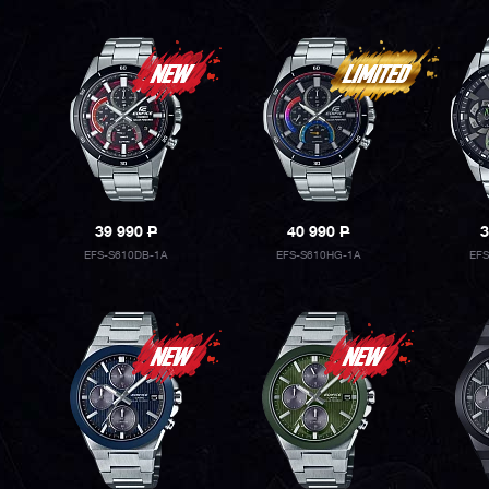
39 990
P
40 990
P
3
EFS-S610DB-1A
EFS-S610HG-1A
EF