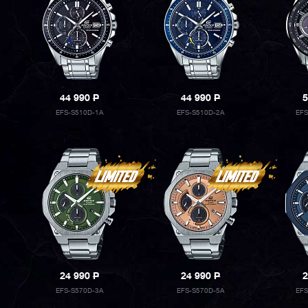
44 990
P
44 990
P
5
EFS-S510D-1A
EFS-S510D-2A
EF
24 990
P
24 990
P
2
EFS-S570D-3A
EFS-S570D-5A
EF