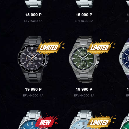
15 990
P
15 990
P
1
EFV-640D-1A
EFV-640D-2A
E
19 990
P
19 990
P
1
EFV-640DC-1A
EFV-640DC-3A
E