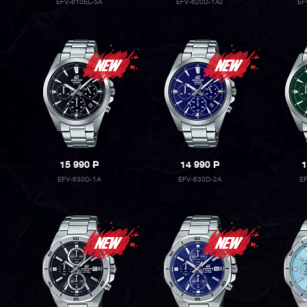
EFV-610EL-5A
EFV-620D-1A2
EF
15 990
P
14 990
P
1
EFV-630D-1A
EFV-630D-2A
E