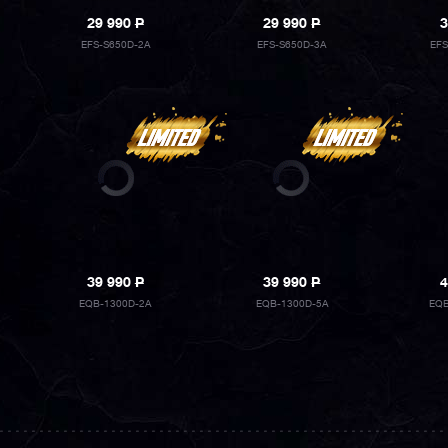
29 990
P
29 990
P
3
EFS-S650D-2A
EFS-S650D-3A
EF
39 990
P
39 990
P
4
EQB-1300D-2A
EQB-1300D-5A
EQB