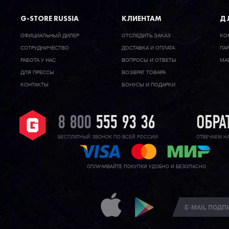
G-STORE RUSSIA
КЛИЕНТАМ
ДЛ
ОФИЦИАЛЬНЫЙ ДИЛЕР
ОТСЛЕДИТЬ ЗАКАЗ
КО
CОТРУДНИЧЕСТВО
ДОСТАВКА И ОПЛАТА
ПА
РАБОТА У НАС
ВОПРОСЫ И ОТВЕТЫ
МА
ДЛЯ ПРЕССЫ
ВОЗВРАТ ТОВАРА
КОНТАКТЫ
БОНУСЫ И ПОДАРКИ
8 800
555 93 36
ОБРА
БЕСПЛАТНЫЙ ЗВОНОК ПО ВСЕЙ РОССИИ
ОТВЕЧАЕМ Н
ОПЛАЧИВАЙТЕ ПОКУПКИ УДОБНО И БЕЗОПАСНО