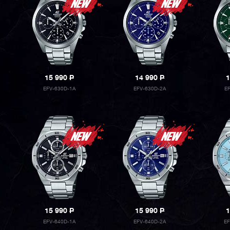
15 990
P
14 990
P
1
EFV-630D-1A
EFV-630D-2A
E
15 990
P
15 990
P
1
EFV-640D-1A
EFV-640D-2A
E