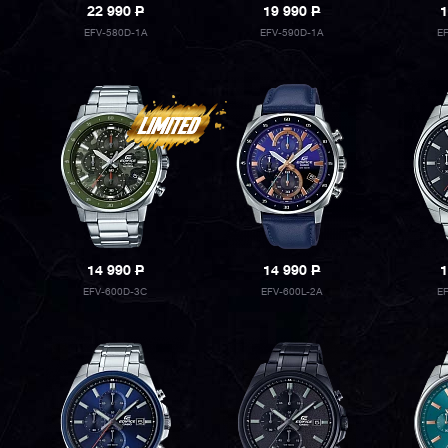
22 990
P
19 990
P
1
EFV-580D-1A
EFV-590D-1A
E
14 990
P
14 990
P
1
EFV-600D-3C
EFV-600L-2A
E