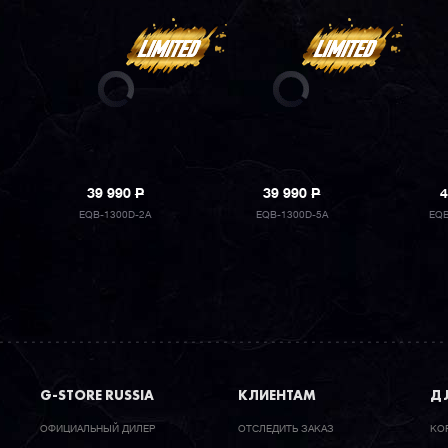
39 990
P
39 990
P
4
EQB-1300D-2A
EQB-1300D-5A
EQB
G-STORE RUSSIA
КЛИЕНТАМ
ДЛ
ОФИЦИАЛЬНЫЙ ДИЛЕР
ОТСЛЕДИТЬ ЗАКАЗ
КО