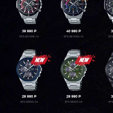
39 990
P
40 990
P
3
EFS-S610DB-1A
EFS-S610HG-1A
EF
29 990
P
29 990
P
3
EFS-S650D-2A
EFS-S650D-3A
EF