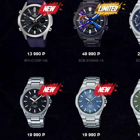
13 990
P
49 990
P
2
EFV-C120P-1A2
ECB-S100HG-1A
EC
19 990
P
19 990
P
1