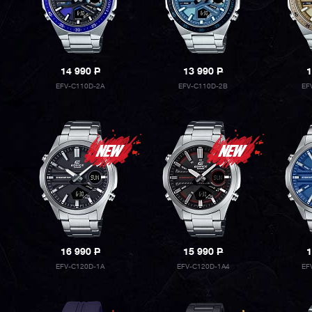
14 990
P
13 990
P
1
EFV-C110D-2A
EFV-C110D-2B
EF
16 990
P
15 990
P
1
EFV-C120D-1A
EFV-C120D-1A4
EF