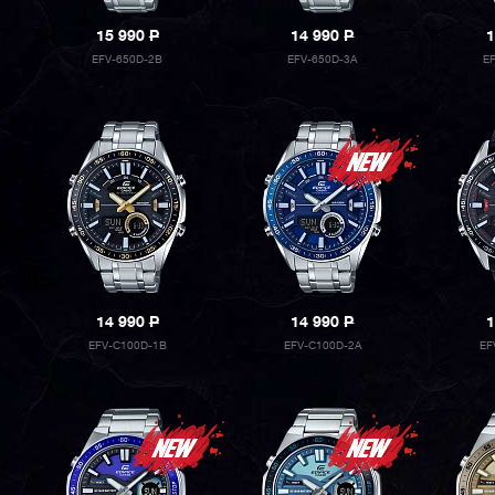
15 990
P
14 990
P
1
EFV-650D-2B
EFV-650D-3A
E
14 990
P
14 990
P
1
EFV-C100D-1B
EFV-C100D-2A
EF