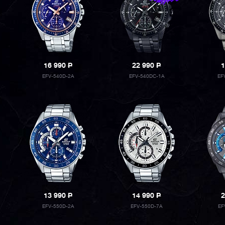
16 990
P
22 990
P
1
EFV-540D-2A
EFV-540DC-1A
EF
13 990
P
14 990
P
2
EFV-550D-2A
EFV-550D-7A
EF