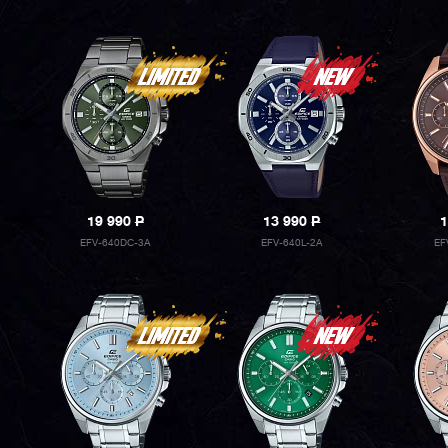
19 990
P
13 990
P
1
EFV-640DC-3A
EFV-640L-2A
EF