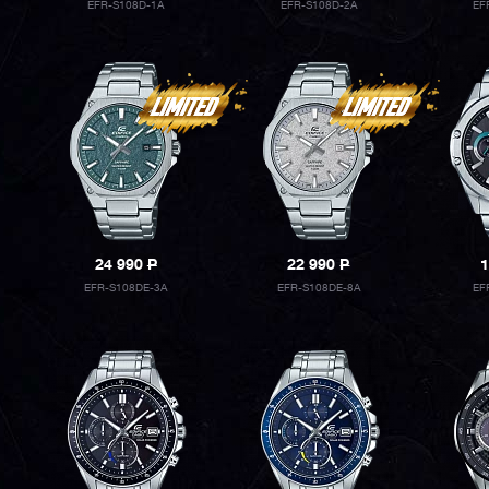
EFR-S108D-1A
EFR-S108D-2A
EF
24 990
P
22 990
P
1
EFR-S108DE-3A
EFR-S108DE-8A
EF