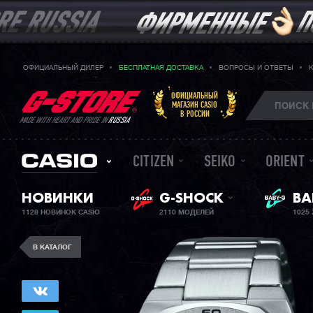
ОФИЦИАЛЬНЫЙ ДИЛЕР
БЕСПЛАТНАЯ ДОСТАВКА
ВОПРОСЫ И ОТВЕТЫ
ОФИЦИАЛЬНЫЙ
МАГАЗИН CASIO
В РОССИИ
MADE WITH HEART AND PRIDE IN
RUSSIA
CITIZEN
SEIKO
ORIENT
НОВИНКИ
G-SHOCK
ЖЕ
BA
1128 НОВИНОК CASIO
2110 МОДЕЛЕЙ
1025
В КАТАЛОГ