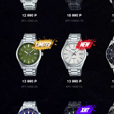
12 990
P
18 990
P
1
EFV-150D-2A
EFV-150DC-1A
E
13 990
P
13 990
P
1
EFV-160D-3A
EFV-160D-7A
E