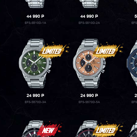
44 990
P
44 990
P
5
EFS-S510D-1A
EFS-S510D-2A
EF
24 990
P
24 990
P
2
EFS-S570D-3A
EFS-S570D-5A
EF