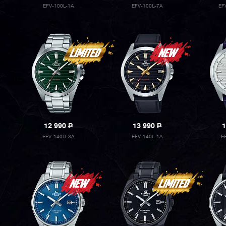
EFV-100L-1A
EFV-100L-7A
EF
12 990
P
13 990
P
1
EFV-140D-3A
EFV-140L-1A
E