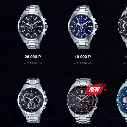
26 990
P
19 990
P
1
EFV-560D-1A
EFV-560D-2A
E