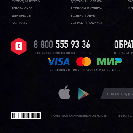
CОТРУДНИЧЕСТВО
ДОСТАВКА И ОПЛАТА
ПА
РАБОТА У НАС
ВОПРОСЫ И ОТВЕТЫ
МА
ДЛЯ ПРЕССЫ
ВОЗВРАТ ТОВАРА
КОНТАКТЫ
БОНУСЫ И ПОДАРКИ
8 800
555 93 36
ОБРА
БЕСПЛАТНЫЙ ЗВОНОК ПО ВСЕЙ РОССИИ
ОТВЕЧАЕМ Н
ОПЛАЧИВАЙТЕ ПОКУПКИ УДОБНО И БЕЗОПАСНО
ПОЛИТИКА КОНФИДЕНЦИАЛЬНОСТИ
БЕЗОПАС