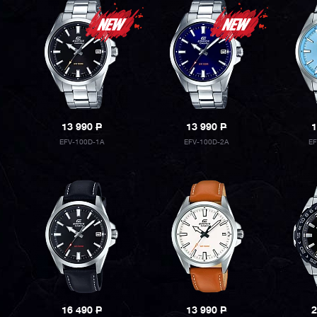
13 990
P
13 990
P
1
EFV-100D-1A
EFV-100D-2A
E
16 490
P
13 990
P
2