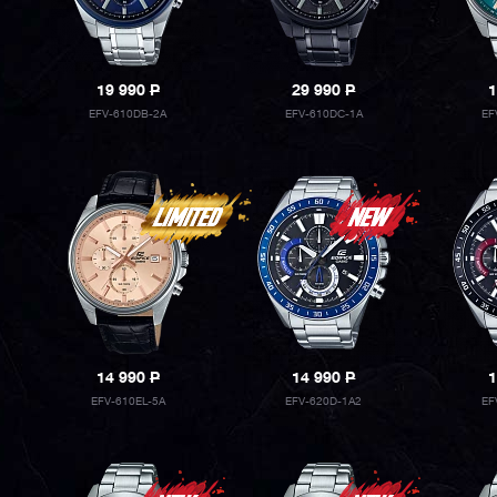
19 990
P
29 990
P
1
EFV-610DB-2A
EFV-610DC-1A
EF
14 990
P
14 990
P
1
EFV-610EL-5A
EFV-620D-1A2
EF