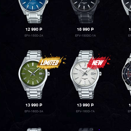
12 990
P
18 990
P
1
EFV-150D-2A
EFV-150DC-1A
E
13 990
P
13 990
P
1
EFV-160D-3A
EFV-160D-7A
E