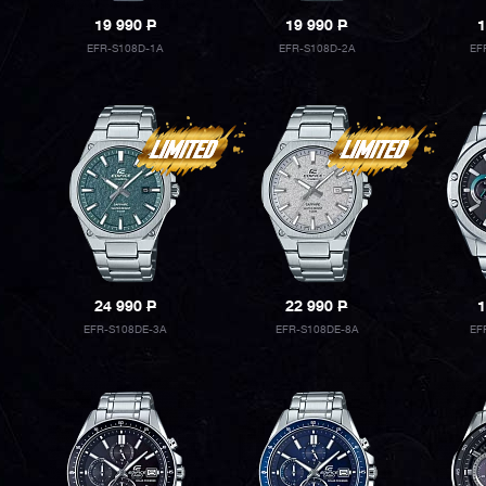
19 990
P
19 990
P
1
EFR-S108D-1A
EFR-S108D-2A
EF
24 990
P
22 990
P
1
EFR-S108DE-3A
EFR-S108DE-8A
EF