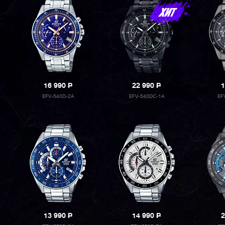
16 990
P
22 990
P
1
EFV-540D-2A
EFV-540DC-1A
EF
13 990
P
14 990
P
2