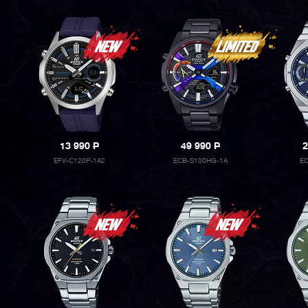
13 990
P
49 990
P
2
EFV-C120P-1A2
ECB-S100HG-1A
EC