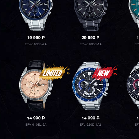
19 990
P
29 990
P
1
EFV-610DB-2A
EFV-610DC-1A
EF
14 990
P
14 990
P
1
EFV-610EL-5A
EFV-620D-1A2
EF