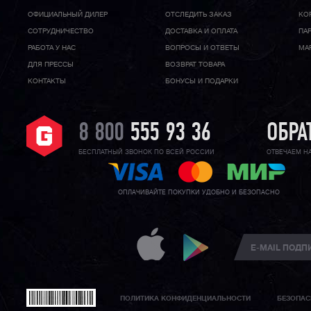
ОФИЦИАЛЬНЫЙ ДИЛЕР
ОТСЛЕДИТЬ ЗАКАЗ
КО
CОТРУДНИЧЕСТВО
ДОСТАВКА И ОПЛАТА
ПА
РАБОТА У НАС
ВОПРОСЫ И ОТВЕТЫ
МА
ДЛЯ ПРЕССЫ
ВОЗВРАТ ТОВАРА
КОНТАКТЫ
БОНУСЫ И ПОДАРКИ
8 800
555 93 36
ОБРА
БЕСПЛАТНЫЙ ЗВОНОК ПО ВСЕЙ РОССИИ
ОТВЕЧАЕМ Н
ОПЛАЧИВАЙТЕ ПОКУПКИ УДОБНО И БЕЗОПАСНО
ПОЛИТИКА КОНФИДЕНЦИАЛЬНОСТИ
БЕЗОПАС