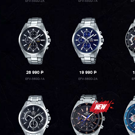
EFV-550D-2A
EFV-550D-7A
EF
26 990
P
19 990
P
1
EFV-560D-1A
EFV-560D-2A
E