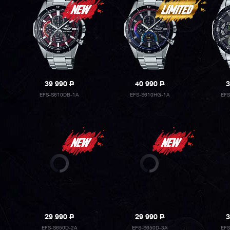
39 990
P
40 990
P
3
EFS-S610DB-1A
EFS-S610HG-1A
EF
29 990
P
29 990
P
3
EFS-S650D-2A
EFS-S650D-3A
EF