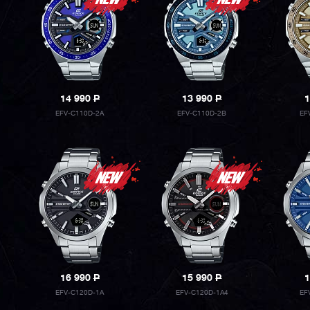
14 990
P
13 990
P
1
EFV-C110D-2A
EFV-C110D-2B
EF
16 990
P
15 990
P
1
EFV-C120D-1A
EFV-C120D-1A4
EF