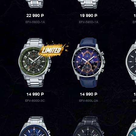
22 990
P
19 990
P
1
EFV-580D-1A
EFV-590D-1A
E
14 990
P
14 990
P
1
EFV-600D-3C
EFV-600L-2A
E