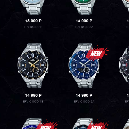
15 990
P
14 990
P
1
EFV-650D-2B
EFV-650D-3A
E
14 990
P
14 990
P
1
EFV-C100D-1B
EFV-C100D-2A
EF