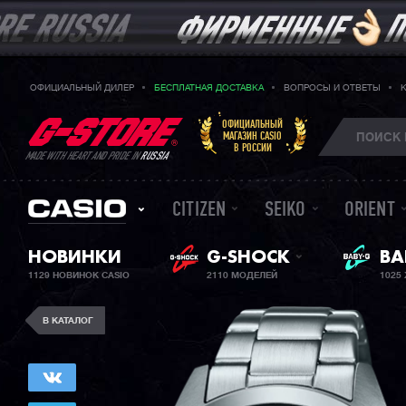
ОФИЦИАЛЬНЫЙ ДИЛЕР
БЕСПЛАТНАЯ ДОСТАВКА
ВОПРОСЫ И ОТВЕТЫ
ОФИЦИАЛЬНЫЙ
МАГАЗИН CASIO
В РОССИИ
MADE WITH HEART AND PRIDE IN
RUSSIA
CITIZEN
SEIKO
ORIENT
ЖЕ
НОВИНКИ
G-SHOCK
BA
1129 НОВИНОК CASIO
2110 МОДЕЛЕЙ
1025
В КАТАЛОГ