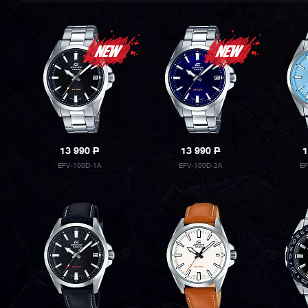
13 990
P
13 990
P
1
EFV-100D-1A
EFV-100D-2A
E