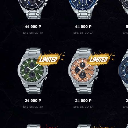
44 990
P
44 990
P
5
EFS-S510D-1A
EFS-S510D-2A
EF
24 990
P
24 990
P
2
EFS-S570D-3A
EFS-S570D-5A
EF