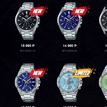
15 990
P
14 990
P
1
EFV-630D-1A
EFV-630D-2A
E