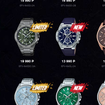
15 990
P
16 990
P
1
EFV-640D-2A
EFV-640D-2B
E
19 990
P
13 990
P
1
EFV-640DC-3A
EFV-640L-2A
EF