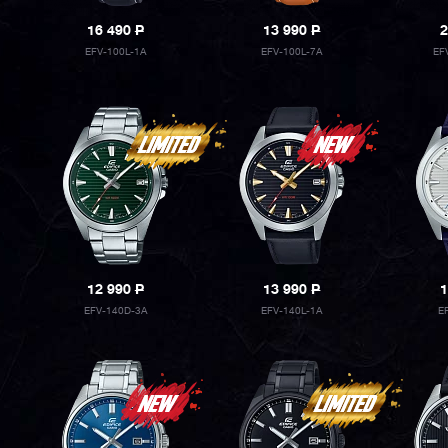
16 490
P
13 990
P
2
EFV-100L-1A
EFV-100L-7A
EF
12 990
P
13 990
P
1
EFV-140D-3A
EFV-140L-1A
E