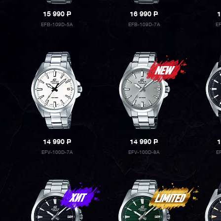
15 990
P
16 990
P
1
EFB-109D-5A
EFB-109D-7A
E
14 990
P
14 990
P
1
EFV-100D-7A
EFV-100D-8A
E