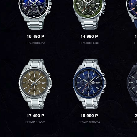
16 490
P
14 990
P
1
EFV-600D-2A
EFV-600D-3C
E
17 490
P
19 990
P
2
EFV-610D-5C
EFV-610DB-2A
EF