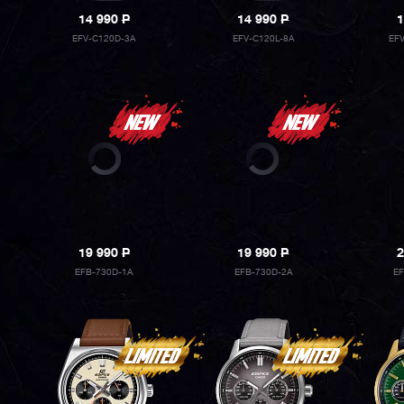
14 990
P
14 990
P
1
EFV-C120D-3A
EFV-C120L-8A
EF
19 990
P
19 990
P
2
EFB-730D-1A
EFB-730D-2A
EF