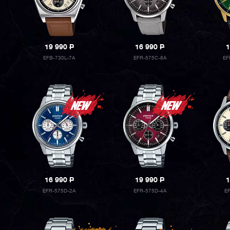
19 990
P
16 990
P
1
EFB-730L-7A
EFR-575C-8A
EF
16 990
P
19 990
P
1
EFR-575D-2A
EFR-575D-4A
E