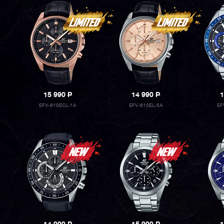
15 990
P
14 990
P
1
EFV-610ECL-1A
EFV-610EL-5A
EF