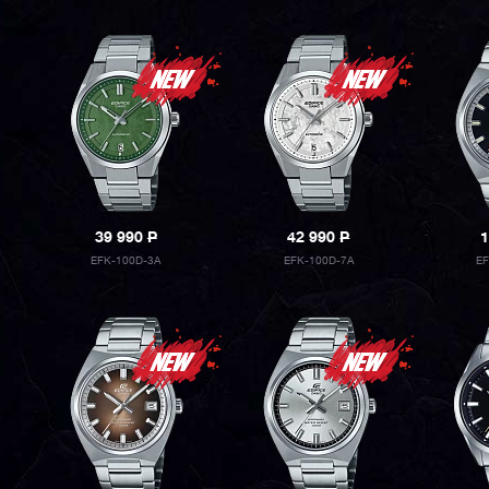
39 990
P
42 990
P
1
EFK-100D-3A
EFK-100D-7A
E