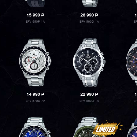
15 990
P
26 990
P
1
EFV-550P-1A
EFV-560D-1A
E
14 990
P
22 990
P
1
EFV-570D-7A
EFV-580D-1A
E