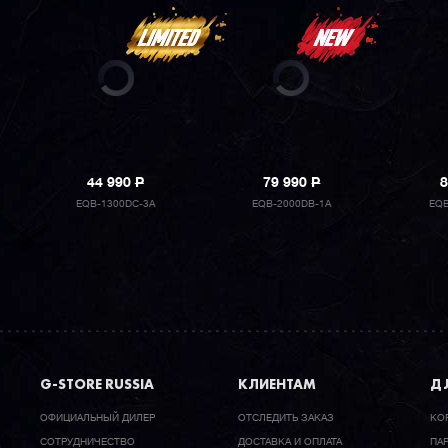
44 990
P
79 990
P
8
EQB-1300DC-3A
EQB-2000DB-1A
EQB
G-STORE RUSSIA
КЛИЕНТАМ
ДЛ
ОФИЦИАЛЬНЫЙ ДИЛЕР
ОТСЛЕДИТЬ ЗАКАЗ
КО
CОТРУДНИЧЕСТВО
ДОСТАВКА И ОПЛАТА
ПА