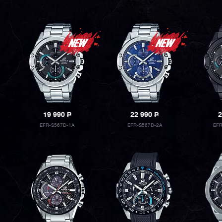
19 990
P
22 990
P
2
EFR-S567D-1A
EFR-S567D-2A
EFR