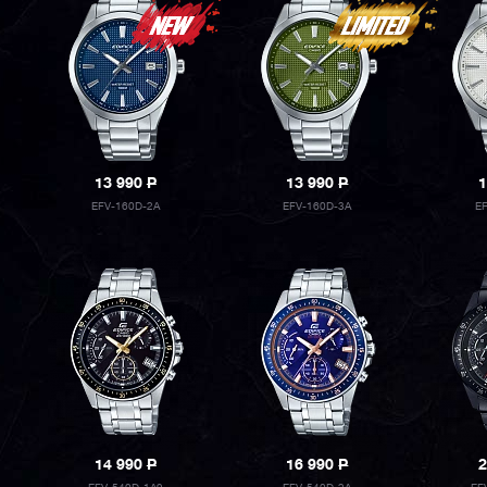
13 990
P
13 990
P
1
EFV-160D-2A
EFV-160D-3A
E
14 990
P
16 990
P
2