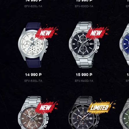
14 990
P
15 990
P
1
EFV-620L-1A
EFV-630D-1A
E
14 990
P
15 990
P
1
EFV-630L-7A
EFV-640D-1A
E