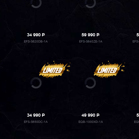
34 990
P
59 990
P
5
EFS-S620DB-1A
EFS-S640ZE-1A
EFS
34 990
P
49 990
P
5
EFS-S650DC-1A
EQB-1000XD-1A
EQ