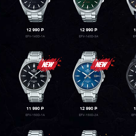
12 990
P
12 990
P
1
EFV-140D-1A
EFV-140D-3A
E
11 990
P
12 990
P
1
EFV-150D-1A
EFV-150D-2A
EF