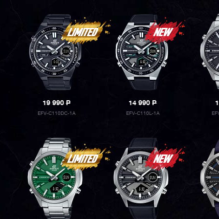
19 990
P
14 990
P
1
EFV-C110DC-1A
EFV-C110L-1A
EF