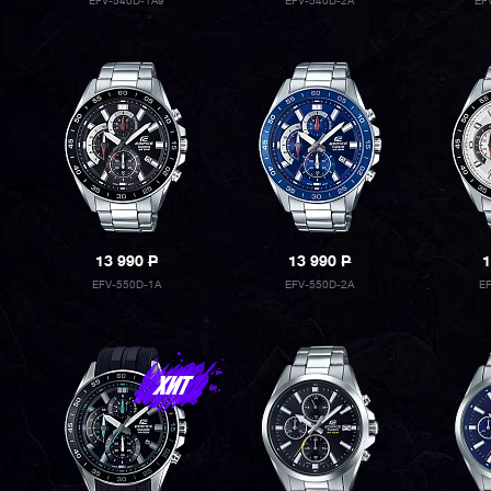
EFV-540D-1A9
EFV-540D-2A
EF
13 990
P
13 990
P
1
EFV-550D-1A
EFV-550D-2A
E