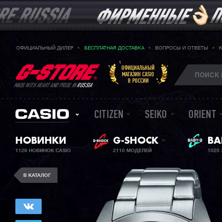
ОФИЦИАЛЬНЫЙ ДИЛЕР
БЕСПЛАТНАЯ ДОСТАВКА
ВОПРОСЫ И ОТВЕТЫ
ОФИЦИАЛЬНЫЙ
МАГАЗИН CASIO
В РОССИИ
MADE WITH HEART AND PRIDE IN
RUSSIA
CITIZEN
SEIKO
ORIENT
НОВИНКИ
G-SHOCK
ЖЕ
BA
1129 НОВИНОК CASIO
2110 МОДЕЛЕЙ
1025
В КАТАЛОГ