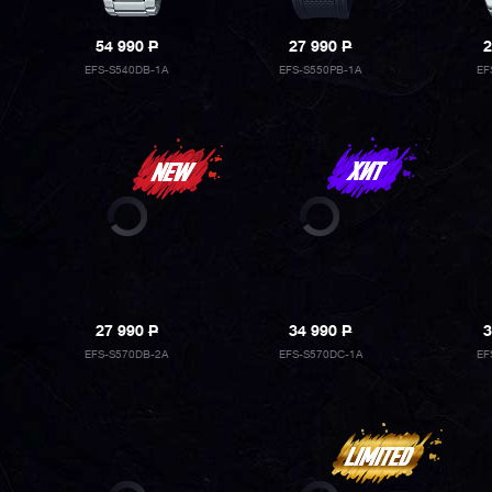
54 990
P
27 990
P
2
EFS-S540DB-1A
EFS-S550PB-1A
EF
27 990
P
34 990
P
3
EFS-S570DB-2A
EFS-S570DC-1A
EF