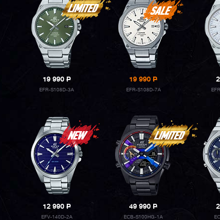
19 990
P
19 990
P
2
EFR-S108D-3A
EFR-S108D-7A
EF
12 990
P
49 990
P
2
EFV-140D-2A
ECB-S100HG-1A
EC