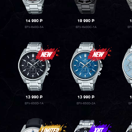
14 990
P
19 990
P
1
EFV-640D-5A
EFV-640DC-1A
EF
13 990
P
13 990
P
1
EFV-650D-1A
EFV-650D-2A
E