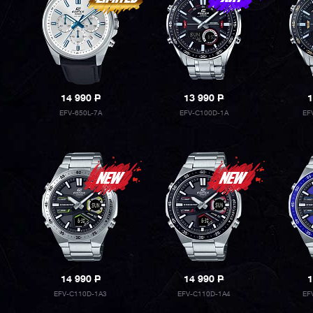
14 990
P
13 990
P
1
EFV-650L-7A
EFV-C100D-1A
EF
14 990
P
14 990
P
1
EFV-C110D-1A3
EFV-C110D-1A4
EF