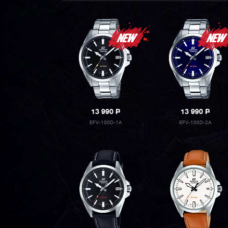
13 990
P
13 990
P
EFV-100D-1A
EFV-100D-2A