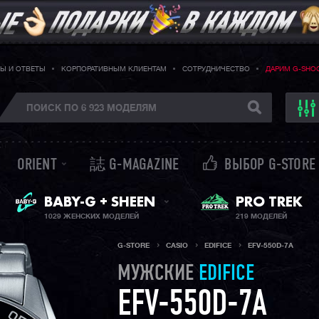
Ы И ОТВЕТЫ
КОРПОРАТИВНЫМ КЛИЕНТАМ
СОТРУДНИЧЕСТВО
ДАРИМ G-SHO
ORIENT
誌 G-MAGAZINE
ВЫБОР G-STORE
ЖЕНСКИЕ ЧАСЫ
BABY-G + SHEEN
PRO TREK
1029 ЖЕНСКИХ МОДЕЛЕЙ
219 МОДЕЛЕЙ
G-STORE
CASIO
EDIFICE
EFV-550D-7A
МУЖСКИЕ
EDIFICE
EFV-550D-7A