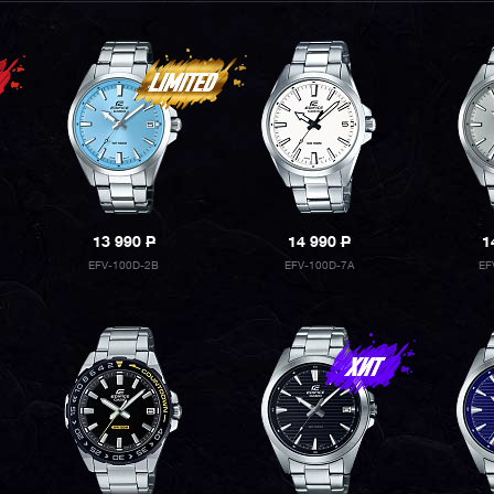
13 990
P
14 990
P
1
EFV-100D-2B
EFV-100D-7A
EF