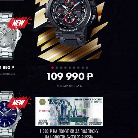
4 990
P
109 990
P
V-100D-8A
MTG-B1000B-1A
1 000
Р
НА ПОКУПКИ ЗА ПОДПИСКУ
НА НОВОСТИ G-STORE RUSSIA