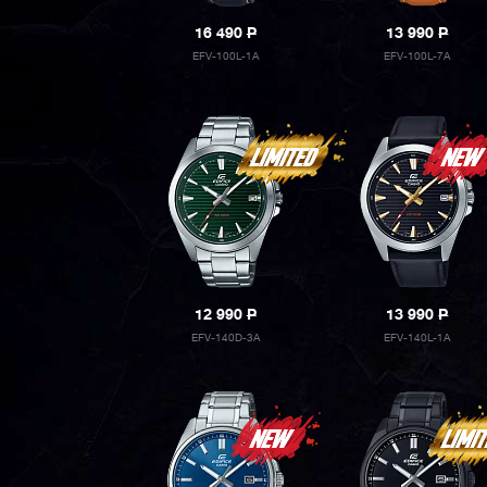
16 490
P
13 990
P
EFV-100L-1A
EFV-100L-7A
12 990
P
13 990
P
EFV-140D-3A
EFV-140L-1A