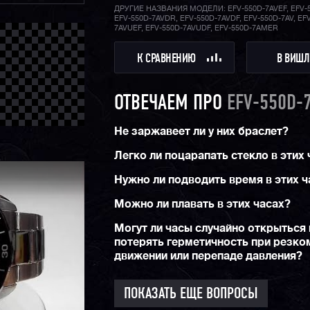
ДРУГИЕ НАЗВАНИЯ МОДЕЛИ: EFV-550D-7AVEF, EFV-
EFV-550D-7AVDR, EFV-550D-7AVDF, EFV-550D-7AV, EF
7AVUEF, EFV-550D-7AVUDF, EFV-550D-7AMER
К СРАВНЕНИЮ
В ВИШЛ
ОТВЕЧАЕМ ПРО
EFV-550D-
Не заржавеет ли у них браслет?
Легко ли поцарапать стекло в этих
Нужно ли подводить время в этих ч
Можно ли плавать в этих часах?
Могут ли часы случайно открыться 
потерять герметичность при резко
движении или перепаде давления?
ПОКАЗАТЬ ЕЩЕ ВОПРОСЫ