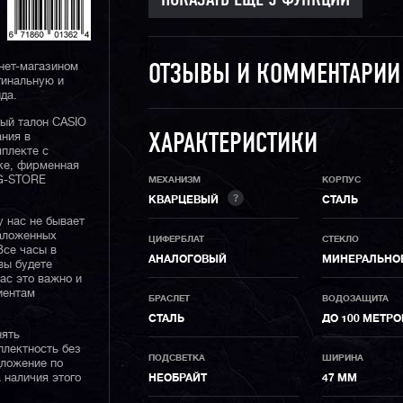
нет-магазином
ОТЗЫВЫ И КОММЕНТАРИ
гинальную и
да.
ный талон CASIO
ания в
ХАРАКТЕРИСТИКИ
плекте с
ке, фирменная
 G-STORE
МЕХАНИЗМ
КОРПУС
?
КВАРЦЕВЫЙ
СТАЛЬ
у нас не бывает
наложенных
ЦИФЕРБЛАТ
СТЕКЛО
Все часы в
АНАЛОГОВЫЙ
МИНЕРАЛЬНО
вы будете
нас это важно и
иентам
БРАСЛЕТ
ВОДОЗАЩИТА
СТАЛЬ
ДО 100 МЕТРО
нять
плектность без
ПОДСВЕТКА
ШИРИНА
дложение по
 наличия этого
НЕОБРАЙТ
47 ММ