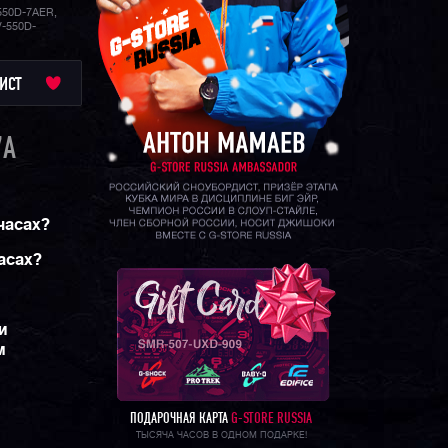
550D-7AER,
V-550D-
ИСТ
7A
 часах?
асах?
и
м
ПОДАРОЧНАЯ КАРТА
G-STORE RUSSIA
ТЫСЯЧА ЧАСОВ В ОДНОМ ПОДАРКЕ!