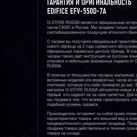
ГАРАНТИЯ И ОРИГИНАЛЬНОСТЬ
EDIFICE EFV-550D-7A
G-STORE RUSSIA является официальным интер
часов CASIO в России. Мы продаем только ори
сертифицированную продукцию японского брен
С часами вы получаете официальный гарантий
нового образца на 2 года сервисного обслужив
официальных сервисных центрах бренда. В ком
часами также идет инструкция на русском язы
упаковка и небольшие фирменные подарки от
RUSSIA.
В отличие от большинства часовых магазинов, 
витринных моделей или возвратных часов из 
платежей, которые кто-либо примерял до вас. 
магазине G-STORE RUSSIA абсолютно новые и 
первый, кто наденет их на свое запястье. Для 
мы гордимся тем, что можем гарантировать кл
подобный уровень сервиса.
Производитель оставляет за собой право изме
характеристики товара, его внешний вид и ком
предварительного уведомления продавца. Пре
продаже товара действительно в течение срока
товара на складе.