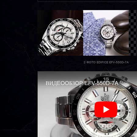
2 ФОТО EDIFICE EFV-550D-7A
ВИДEOOБЗOP EFV-550D-7A