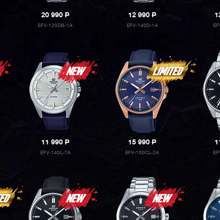
20 990
P
12 990
P
1
EFV-120DB-1A
EFV-140D-1A
EF
11 990
P
15 990
P
1
EFV-140L-7A
EFV-150CL-2A
EF