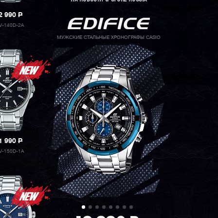
2 990
P
V-140D-2A
МУЖСКИЕ СТАЛЬНЫЕ ХРОНОГРАФЫ CASIO
1 990
P
V-150D-1A