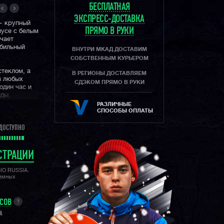
БЕСПЛАТНАЯ
ЭКСПРЕСС-ДОСТАВКА
 — крупный
ПРЯМО В РУКИ
пусе с белым
чает
обильный
ВНУТРИ МКАД ДОСТАВИМ
СОБСТВЕННЫМ КУРЬЕРОМ
теклом, а
В РЕГИОНЫ ДОСТАВЛЯЕМ
в любых
СДЭКОМ ПРЯМО В РУКИ
один час и
нды,
ной
РАЗЛИЧНЫЕ
рблату.
СПОСОБЫ ОПЛАТЫ
 коллекции
ДОСТУПНО
хронографов.
цветками и
стве часов
СТРАЦИИ
сему миру!
SIO RUSSIA.
лемных
УСОВ
?
A