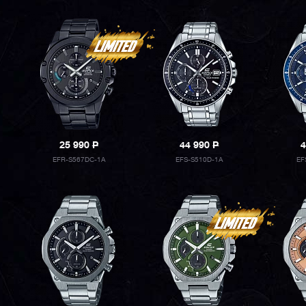
25 990
P
44 990
P
4
EFR-S567DC-1A
EFS-S510D-1A
EF