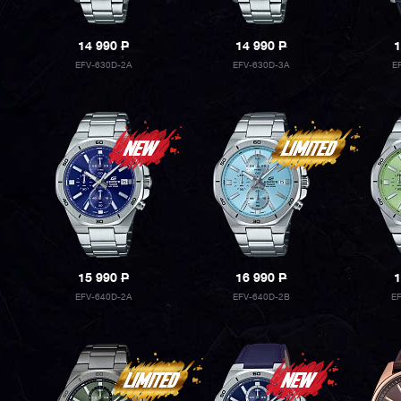
14 990
P
14 990
P
1
EFV-630D-2A
EFV-630D-3A
E
15 990
P
16 990
P
1
EFV-640D-2A
EFV-640D-2B
E