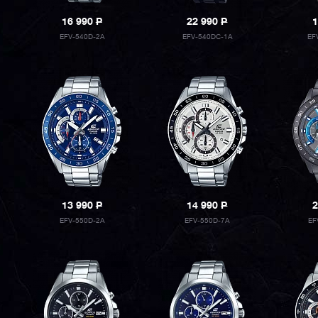
16 990
P
22 990
P
1
EFV-540D-2A
EFV-540DC-1A
EF
13 990
P
14 990
P
2
EFV-550D-2A
EFV-550D-7A
EF