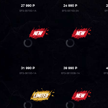
27 990
P
24 990
P
2
EFS-S570D-1A
EFS-S570D-3A
EF
31 990
P
39 990
P
4
EFS-S610D-1A
EFS-S610DB-1A
EFS