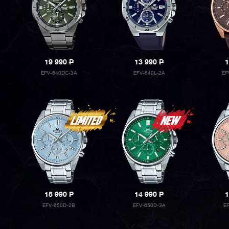
19 990
P
13 990
P
1
EFV-640DC-3A
EFV-640L-2A
EF
15 990
P
14 990
P
1
EFV-650D-2B
EFV-650D-3A
E