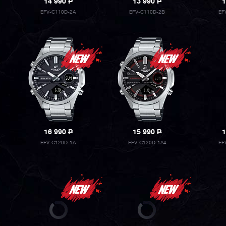
14 990
P
13 990
P
1
EFV-C110D-2A
EFV-C110D-2B
EF
16 990
P
15 990
P
1
EFV-C120D-1A
EFV-C120D-1A4
EF