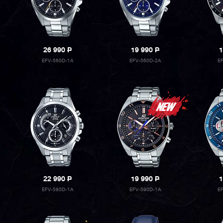
26 990
P
19 990
P
1
EFV-560D-1A
EFV-560D-2A
E
22 990
P
19 990
P
1
EFV-580D-1A
EFV-590D-1A
E