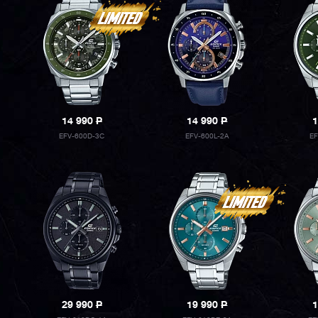
14 990
P
14 990
P
1
EFV-600D-3C
EFV-600L-2A
E
29 990
P
19 990
P
1