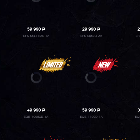
59 990
P
29 990
P
2
EFS-S641TMS-1A
EFS-S650D-2A
EF
49 990
P
59 990
P
3
EQB-1000XD-1A
EQB-1100D-1A
EQ