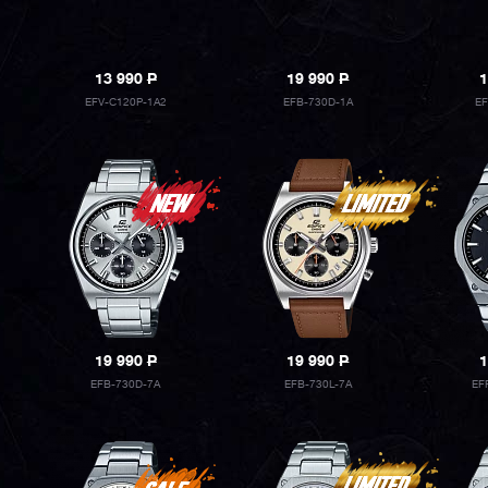
13 990
P
19 990
P
1
EFV-C120P-1A2
EFB-730D-1A
E
19 990
P
19 990
P
1
EFB-730D-7A
EFB-730L-7A
EF