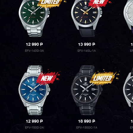
12 990
P
13 990
P
1
EFV-140D-3A
EFV-140L-1A
E
12 990
P
18 990
P
1
EFV-150D-2A
EFV-150DC-1A
E