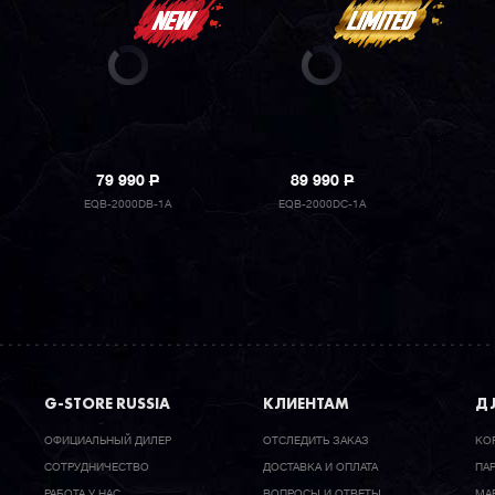
79 990
P
89 990
P
EQB-2000DB-1A
EQB-2000DC-1A
G-STORE RUSSIA
КЛИЕНТАМ
ДЛ
ОФИЦИАЛЬНЫЙ ДИЛЕР
ОТСЛЕДИТЬ ЗАКАЗ
КО
CОТРУДНИЧЕСТВО
ДОСТАВКА И ОПЛАТА
ПА
РАБОТА У НАС
ВОПРОСЫ И ОТВЕТЫ
МА