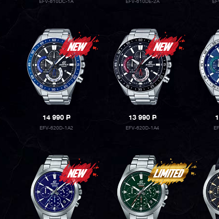
EFV-610DC-1A
EFV-610DE-2A
EF
14 990
P
13 990
P
1
EFV-620D-1A2
EFV-620D-1A4
E