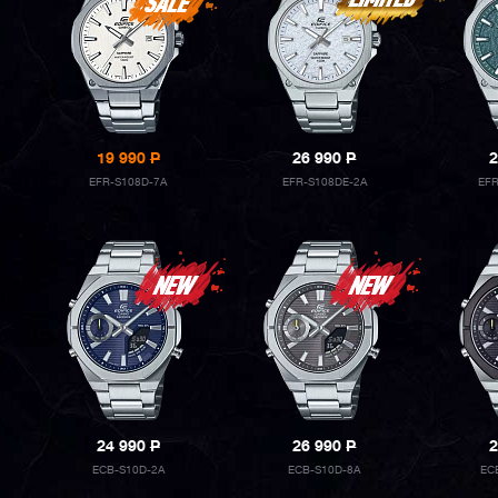
19 990
P
26 990
P
2
EFR-S108D-7A
EFR-S108DE-2A
EF
24 990
P
26 990
P
2
ECB-S10D-2A
ECB-S10D-8A
EC