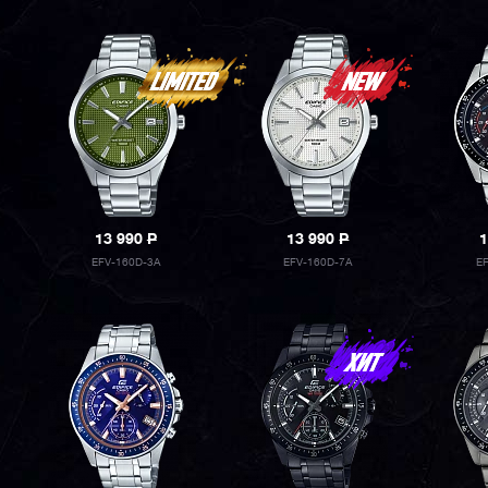
13 990
P
13 990
P
1
EFV-160D-3A
EFV-160D-7A
E