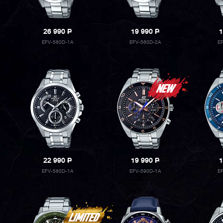
26 990
P
19 990
P
1
EFV-560D-1A
EFV-560D-2A
E
22 990
P
19 990
P
1
EFV-580D-1A
EFV-590D-1A
E