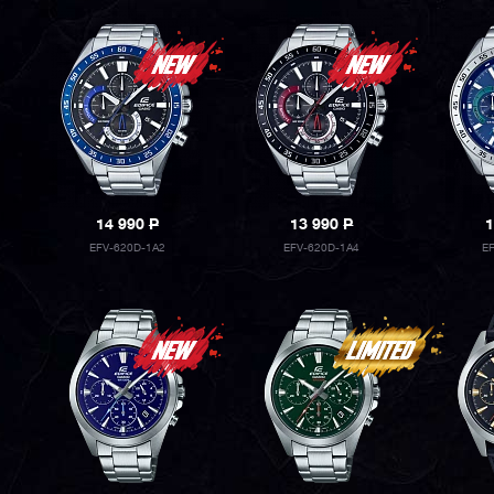
14 990
P
13 990
P
1
EFV-620D-1A2
EFV-620D-1A4
E