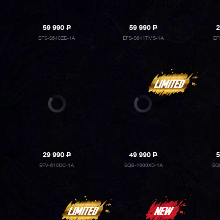
59 990
P
59 990
P
2
EFS-S640ZE-1A
EFS-S641TMS-1A
EF
29 990
P
49 990
P
5
EFV-610DC-1A
EQB-1000XD-1A
EQ