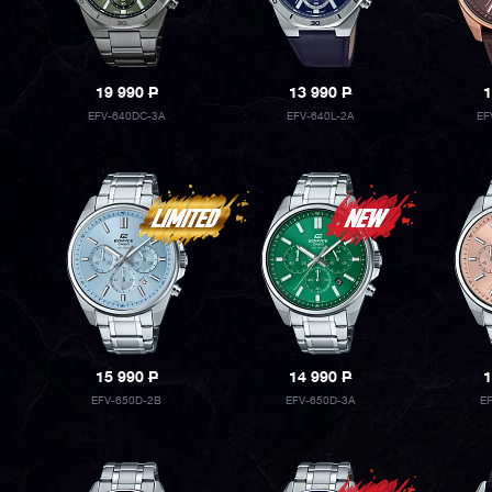
19 990
P
13 990
P
1
EFV-640DC-3A
EFV-640L-2A
EF
15 990
P
14 990
P
1
EFV-650D-2B
EFV-650D-3A
E