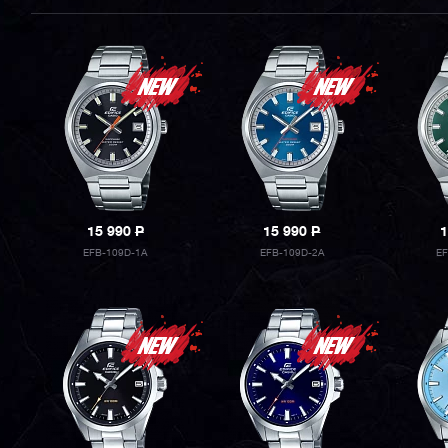
15 990
P
15 990
P
1
EFB-109D-1A
EFB-109D-2A
E