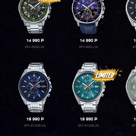
14 990
P
14 990
P
1
EFV-600D-3C
EFV-600L-2A
E
19 990
P
19 990
P
1
EFV-610DB-2A
EFV-610DE-2A
EF