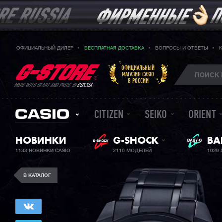
ОФИЦИАЛЬНЫЙ ДИЛЕР
БЕСПЛАТНАЯ ДОСТАВКА
ВОПРОСЫ И ОТВЕТЫ
ОФИЦИАЛЬНЫЙ
МАГАЗИН CASIO
В РОССИИ
MADE WITH HEART AND PRIDE IN
RUSSIA
CITIZEN
SEIKO
ORIENT
НОВИНКИ
G-SHOCK
ЖЕ
BA
1133 НОВИНКИ CASIO
2110 МОДЕЛЕЙ
1029
В КАТАЛОГ