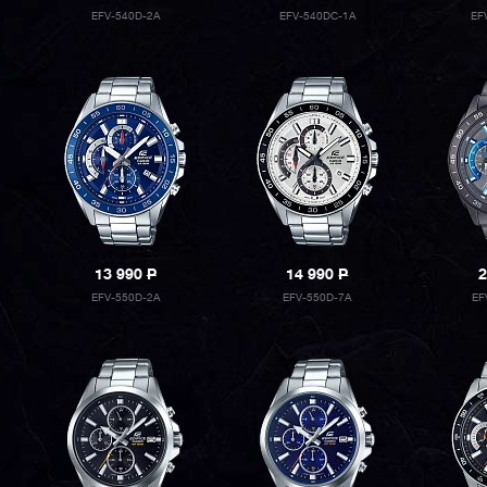
EFV-540D-2A
EFV-540DC-1A
EF
13 990
P
14 990
P
2
EFV-550D-2A
EFV-550D-7A
EF