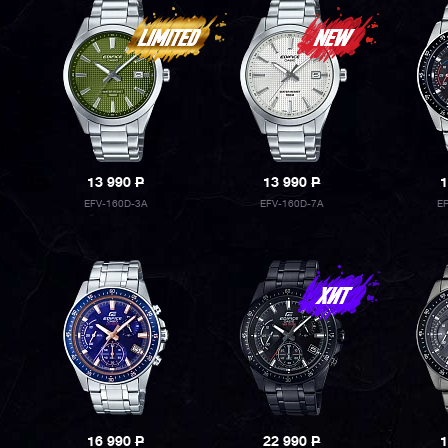
13 990
P
13 990
P
1
EFV-160D-3A
EFV-160D-7A
E
16 990
P
22 990
P
1