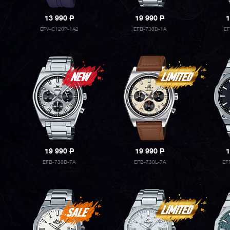
13 990
P
19 990
P
1
EFV-C120P-1A2
EFB-730D-1A
E
19 990
P
19 990
P
1
EFB-730D-7A
EFB-730L-7A
EF