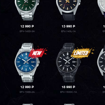
12 990
P
13 990
P
1
EFV-140D-3A
EFV-140L-1A
E
12 990
P
18 990
P
1
EFV-150D-2A
EFV-150DC-1A
E