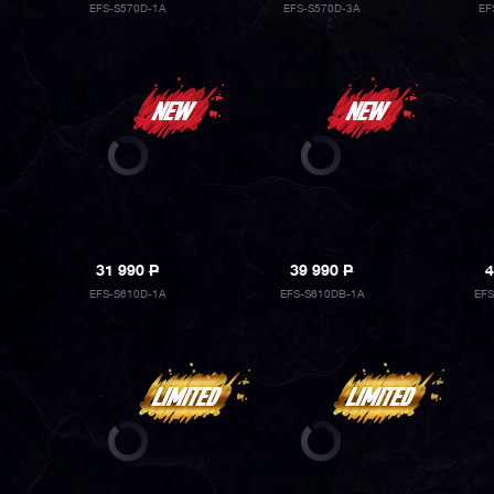
EFS-S570D-1A
EFS-S570D-3A
EF
31 990
P
39 990
P
4
EFS-S610D-1A
EFS-S610DB-1A
EFS