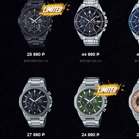
25 990
P
44 990
P
4
EFR-S567DC-1A
EFS-S510D-1A
EF
27 990
P
24 990
P
2