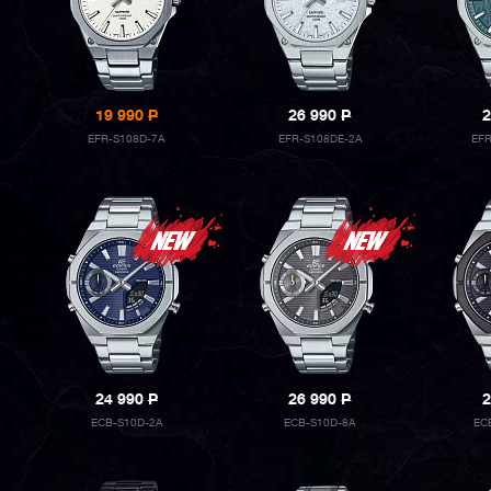
19 990
P
26 990
P
2
EFR-S108D-7A
EFR-S108DE-2A
EF
24 990
P
26 990
P
2
ECB-S10D-2A
ECB-S10D-8A
EC