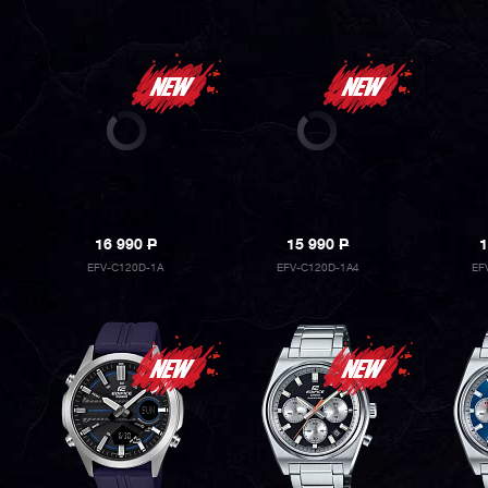
16 990
P
15 990
P
1
EFV-C120D-1A
EFV-C120D-1A4
EF