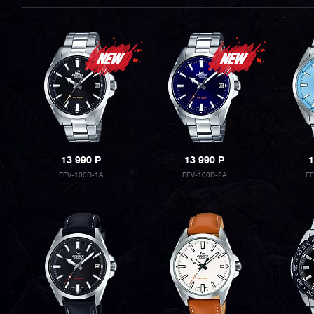
13 990
P
13 990
P
1
EFV-100D-1A
EFV-100D-2A
E