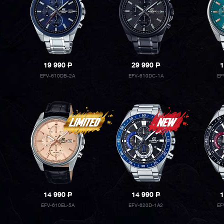
19 990
P
29 990
P
1
EFV-610DB-2A
EFV-610DC-1A
EF
14 990
P
14 990
P
1
EFV-610EL-5A
EFV-620D-1A2
EF