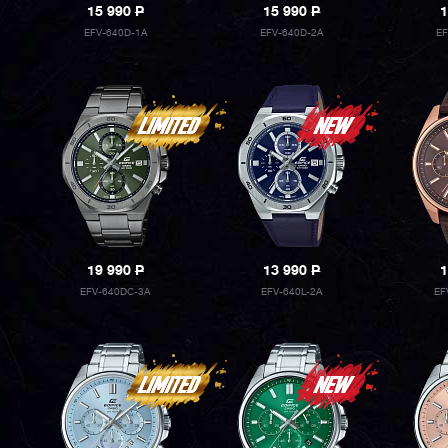
15 990
P
15 990
P
1
EFV-640D-1A
EFV-640D-2A
E
19 990
P
13 990
P
1
EFV-640DC-3A
EFV-640L-2A
EF