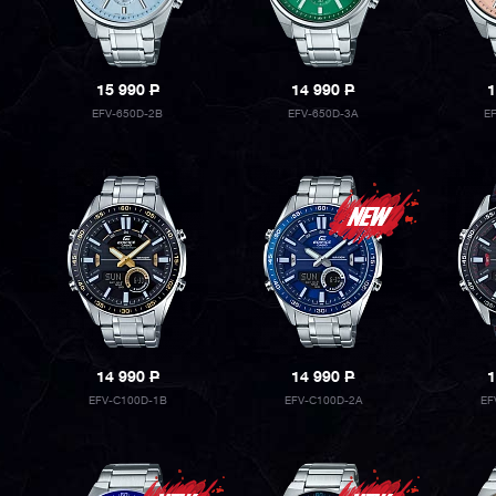
15 990
P
14 990
P
1
EFV-650D-2B
EFV-650D-3A
E
14 990
P
14 990
P
1
EFV-C100D-1B
EFV-C100D-2A
EF