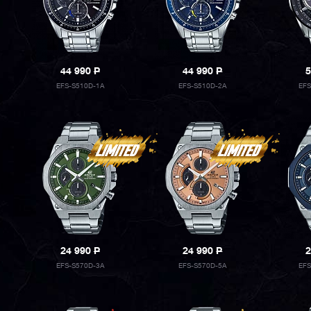
44 990
P
44 990
P
5
EFS-S510D-1A
EFS-S510D-2A
EF
24 990
P
24 990
P
2
EFS-S570D-3A
EFS-S570D-5A
EF