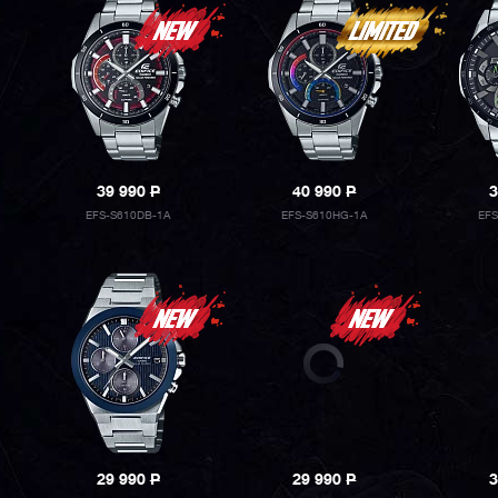
39 990
P
40 990
P
3
EFS-S610DB-1A
EFS-S610HG-1A
EF
29 990
P
29 990
P
3