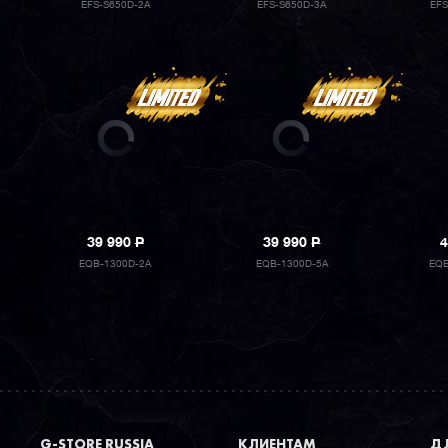
EFS-S650D-2A
EFS-S650D-3A
EF
39 990
P
39 990
P
4
EQB-1300D-2A
EQB-1300D-5A
EQB
G-STORE RUSSIA
КЛИЕНТАМ
ДЛ