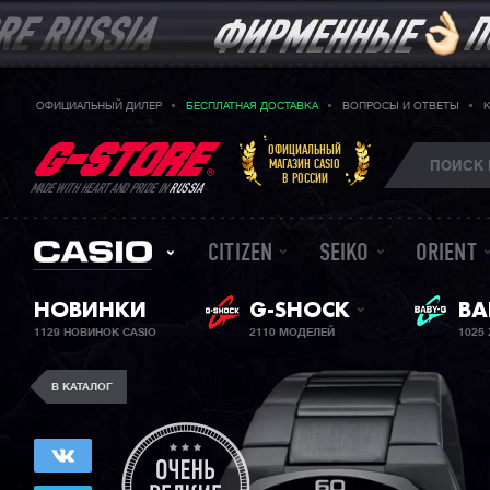
ОФИЦИАЛЬНЫЙ ДИЛЕР
БЕСПЛАТНАЯ ДОСТАВКА
ВОПРОСЫ И ОТВЕТЫ
ОФИЦИАЛЬНЫЙ
МАГАЗИН CASIO
В РОССИИ
MADE WITH HEART AND PRIDE IN
RUSSIA
CITIZEN
SEIKO
ORIENT
НОВИНКИ
G-SHOCK
ЖЕ
BA
1129 НОВИНОК CASIO
2110 МОДЕЛЕЙ
1025
В КАТАЛОГ