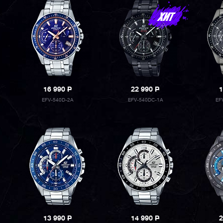
16 990
P
22 990
P
1
EFV-540D-2A
EFV-540DC-1A
EF
13 990
P
14 990
P
2