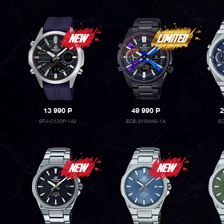
13 990
P
49 990
P
2
EFV-C120P-1A2
ECB-S100HG-1A
EC