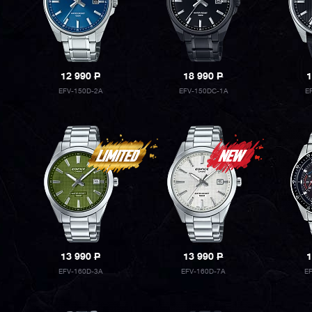
12 990
P
18 990
P
1
EFV-150D-2A
EFV-150DC-1A
E
13 990
P
13 990
P
1
EFV-160D-3A
EFV-160D-7A
E