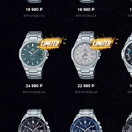
19 990
P
19 990
P
1
EFR-S108D-1A
EFR-S108D-2A
EF
24 990
P
22 990
P
1
EFR-S108DE-3A
EFR-S108DE-8A
EF