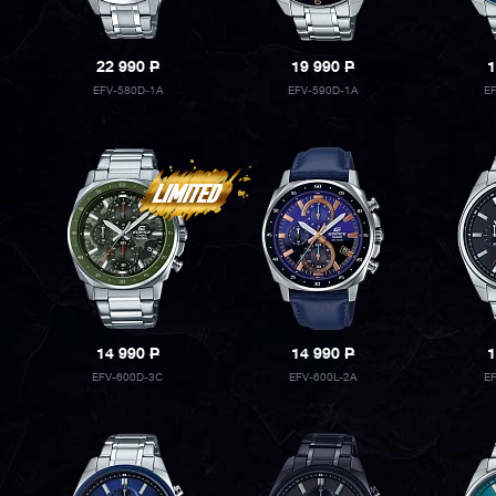
22 990
P
19 990
P
1
EFV-580D-1A
EFV-590D-1A
E
14 990
P
14 990
P
1
EFV-600D-3C
EFV-600L-2A
E