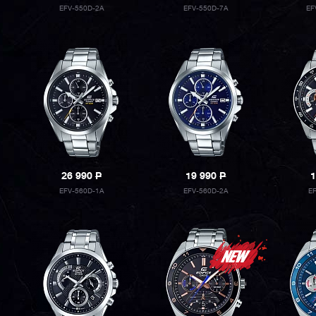
EFV-550D-2A
EFV-550D-7A
EF
26 990
P
19 990
P
1
EFV-560D-1A
EFV-560D-2A
E