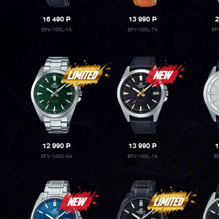
16 490
P
13 990
P
2
EFV-100L-1A
EFV-100L-7A
EF
12 990
P
13 990
P
1
EFV-140D-3A
EFV-140L-1A
E