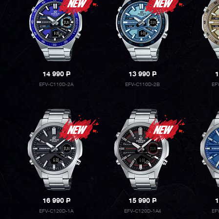
14 990
P
13 990
P
1
EFV-C110D-2A
EFV-C110D-2B
EF
16 990
P
15 990
P
1
EFV-C120D-1A
EFV-C120D-1A4
EF