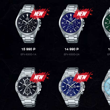
15 990
P
14 990
P
1
EFV-630D-1A
EFV-630D-2A
E