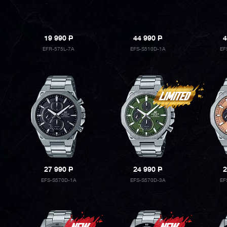
19 990
P
44 990
P
4
EFR-575L-7A
EFS-S510D-1A
EF
27 990
P
24 990
P
2
EFS-S570D-1A
EFS-S570D-3A
EF