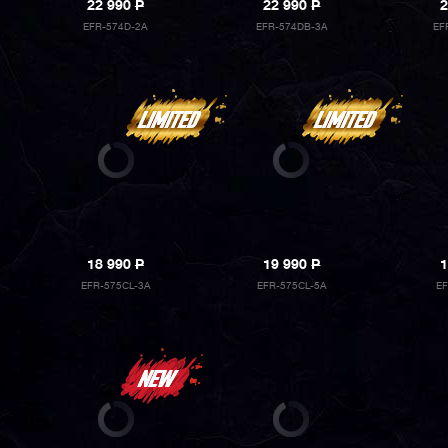
22 990
P
22 990
P
2
EFR-574D-2A
EFR-574DB-3A
EF
18 990
P
19 990
P
1
EFR-575CL-3A
EFR-575CL-5A
E