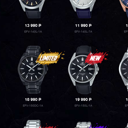
13 990
P
11 990
P
1
EFV-140L-1A
EFV-140L-7A
EF
18 990
P
19 990
P
1
EFV-150DC-1A
EFV-150L-1A
E