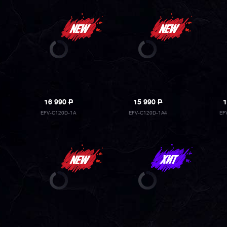
16 990
P
15 990
P
1
EFV-C120D-1A
EFV-C120D-1A4
EF