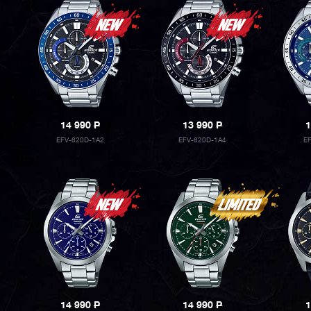
14 990
P
13 990
P
1
EFV-620D-1A2
EFV-620D-1A4
E
14 990
P
14 990
P
1