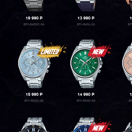
19 990
P
13 990
P
1
EFV-640DC-3A
EFV-640L-2A
EF
15 990
P
14 990
P
1
EFV-650D-2B
EFV-650D-3A
E