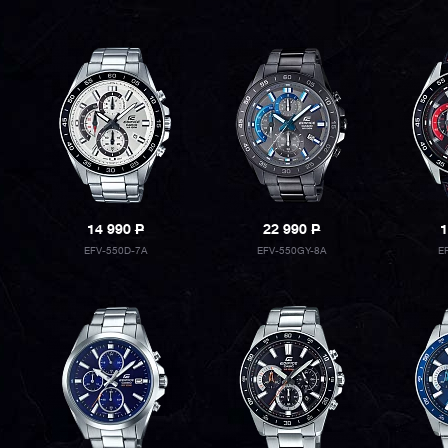
14 990
P
22 990
P
1
EFV-550D-7A
EFV-550GY-8A
E