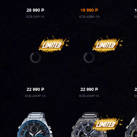
28 990
P
19 990
P
1
ECB-30P-1A
ECB-40BK-1A
E
22 990
P
22 990
P
2
ECB-40MP-1A
ECB-40NP-1A
E