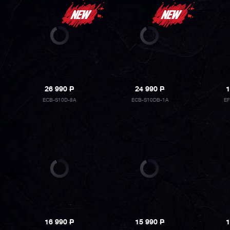
26 990
P
24 990
P
1
ECB-S10D-8A
ECB-S10DB-1A
E
16 990
P
15 990
P
1