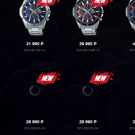
31 990
P
39 990
P
4
EFS-S610D-1A
EFS-S610DB-1A
EFS
29 990
P
29 990
P
3
EFS-S650D-2A
EFS-S650D-3A
EF