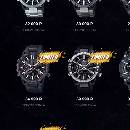
32 990
P
39 990
P
2
ECB-2000D-1A
ECB-2000DC-1A
ECB
34 990
P
39 990
P
3
ECB-2000PB-1A
ECB-2000TP-1A
E