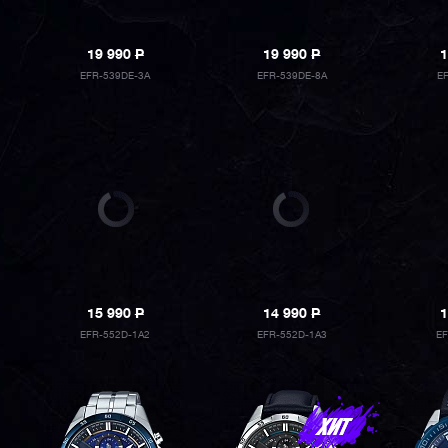
19 990
P
19 990
P
1
EFR-539DE-3A
EFR-539DE-8A
E
15 990
P
14 990
P
1
EFR-552D-1A2
EFR-552D-1A3
E