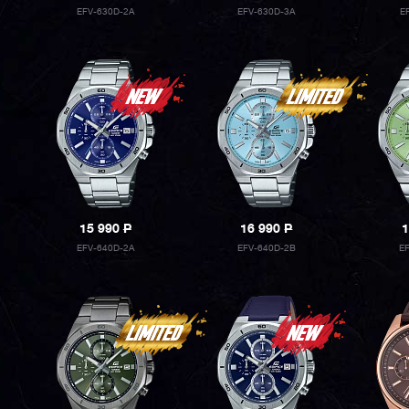
EFV-630D-2A
EFV-630D-3A
E
15 990
P
16 990
P
1
EFV-640D-2A
EFV-640D-2B
E