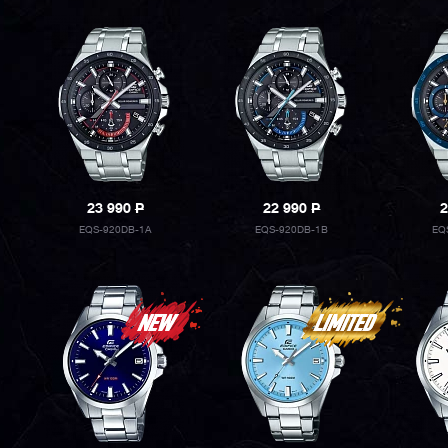
23 990
P
22 990
P
2
EQS-920DB-1A
EQS-920DB-1B
EQ