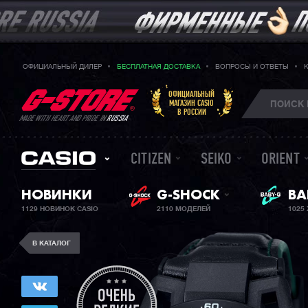
ОФИЦИАЛЬНЫЙ ДИЛЕР
БЕСПЛАТНАЯ ДОСТАВКА
ВОПРОСЫ И ОТВЕТЫ
ОФИЦИАЛЬНЫЙ
МАГАЗИН CASIO
В РОССИИ
MADE WITH HEART AND PRIDE IN
RUSSIA
CITIZEN
SEIKO
ORIENT
НОВИНКИ
G-SHOCK
ЖЕ
BA
1129 НОВИНОК CASIO
2110 МОДЕЛЕЙ
1025
В КАТАЛОГ