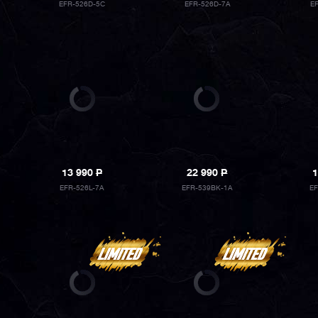
EFR-526D-5C
EFR-526D-7A
E
13 990
P
22 990
P
1
EFR-526L-7A
EFR-539BK-1A
E