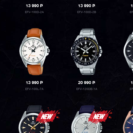
13 990
P
13 990
P
1
EFV-100D-2A
EFV-100D-2B
E
13 990
P
20 990
P
1
EFV-100L-7A
EFV-120DB-1A
E