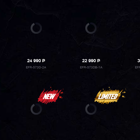
24 990
P
22 990
P
3
EFR-573D-2A
EFR-573DB-1A
EF