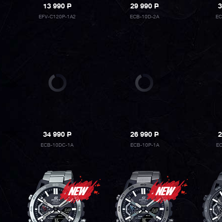
13 990
P
29 990
P
3
EFV-C120P-1A2
ECB-10D-2A
EC
34 990
P
26 990
P
2
ECB-10DC-1A
ECB-10P-1A
EC