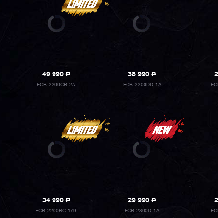
49 990
P
38 990
P
2
ECB-2200CB-2A
ECB-2200DD-1A
EC
34 990
P
29 990
P
2
ECB-2200RC-1A9
ECB-2300D-1A
EC