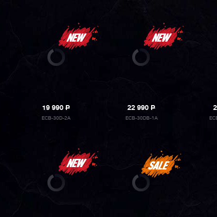
19 990
P
22 990
P
2
ECB-30D-2A
ECB-30DB-1A
EC