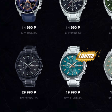
14 990
P
14 990
P
1
EFV-600L-2A
EFV-610D-1A
E
29 990
P
19 990
P
1
EFV-610DC-1A
EFV-610DE-2A
EF