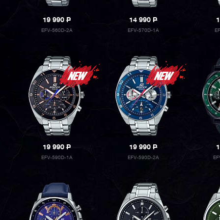
19 990
P
14 990
P
1
EFV-560D-2A
EFV-570D-1A
E
19 990
P
19 990
P
1
EFV-590D-1A
EFV-590D-2A
EF