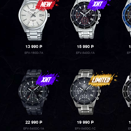
13 990
P
15 990
P
1
EFV-160D-7A
EFV-540D-1A
EF
22 990
P
19 990
P
1
EFV-540DC-1A
EFV-540DC-1C
E