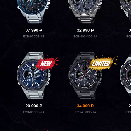
37 990
P
32 990
P
3
ECB-900DB-1B
ECB-900MDC-1A
EC
29 990
P
34 990
P
2
ECB-950DB-2A
ECB-950DC-1A
EC