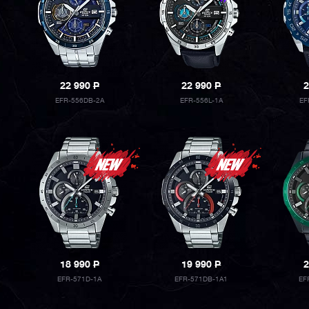
22 990
P
22 990
P
2
EFR-556DB-2A
EFR-556L-1A
EF
18 990
P
19 990
P
2
EFR-571D-1A
EFR-571DB-1A1
EF