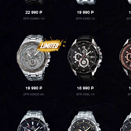
22 990
P
19 990
P
1
EFR-539BK-1A
EFR-539D-1A
EF
19 990
P
18 990
P
1
EFR-539DE-8A
EFR-539L-1A
E