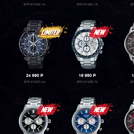
EFR-573HG-1A
EFR-574BL-1A
E
24 990
P
19 990
P
1
EFR-574DC-2A
EFR-574DE-7A
E