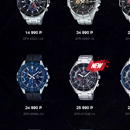
14 990
P
34 990
P
2
EFR-552D-1A3
EFR-556D-1A
EF
24 990
P
25 990
P
2
EFR-566BL-2A
EFR-570DB-1A
EF