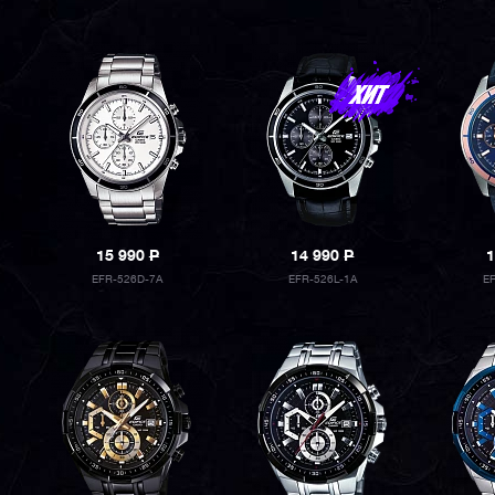
15 990
P
14 990
P
1
EFR-526D-7A
EFR-526L-1A
E