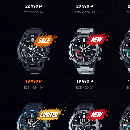
22 990
P
28 990
P
2
ECB-30DB-1A
ECB-30DB-1A9
EC
19 990
P
19 990
P
1
ECB-40BK-1A
ECB-40D-1A
EC