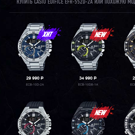
КУПИТЬ CASIO EDIFICE EFR-552D-2A ИЛИ ПОХОЖУЮ М
29 990
P
34 990
P
2
ECB-10D-2A
ECB-10DB-1A
EC