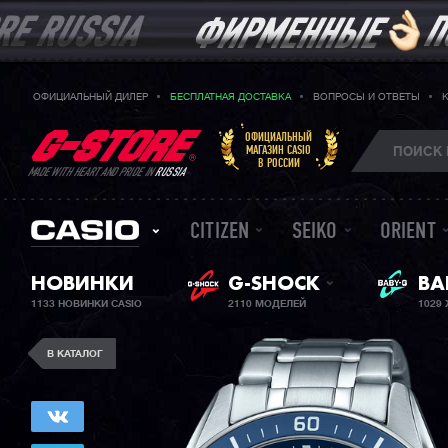
ОФИЦИАЛЬНЫЙ ДИЛЕР
БЕСПЛАТНАЯ ДОСТАВКА
ВОПРОСЫ И ОТВЕТЫ
ОФИЦИАЛЬНЫЙ
МАГАЗИН CASIO
В РОССИИ
MADE WITH HEART AND PRIDE IN
RUSSIA
CITIZEN
SEIKO
ORIENT
НОВИНКИ
G-SHOCK
ЖЕ
BA
1133 НОВИНКИ CASIO
2110 МОДЕЛЕЙ
1029
В КАТАЛОГ