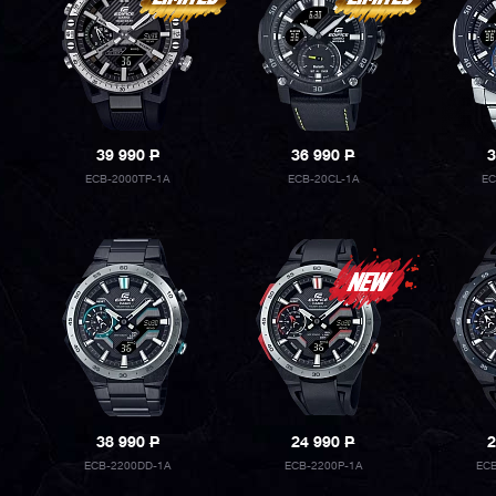
39 990
P
36 990
P
3
ECB-2000TP-1A
ECB-20CL-1A
EC
38 990
P
24 990
P
2
ECB-2200DD-1A
ECB-2200P-1A
ECB