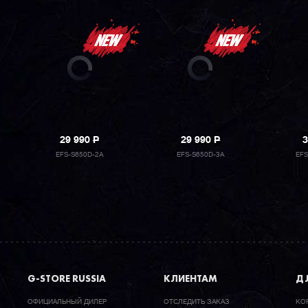
29 990
P
29 990
P
3
EFS-S650D-2A
EFS-S650D-3A
EF
G-STORE RUSSIA
КЛИЕНТАМ
ДЛ
ОФИЦИАЛЬНЫЙ ДИЛЕР
ОТСЛЕДИТЬ ЗАКАЗ
КО