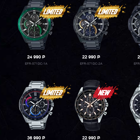
24 990
P
22 990
P
2
EFR-571DC-1A
EFR-571DC-2A
EFR
36 990
P
22 990
P
2