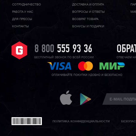
CОТРУДНИЧЕСТВО
ДОСТАВКА И ОПЛАТА
ПА
РАБОТА У НАС
ВОПРОСЫ И ОТВЕТЫ
МА
ДЛЯ ПРЕССЫ
ВОЗВРАТ ТОВАРА
КОНТАКТЫ
БОНУСЫ И ПОДАРКИ
8 800
555 93 36
ОБРА
БЕСПЛАТНЫЙ ЗВОНОК ПО ВСЕЙ РОССИИ
ОТВЕЧАЕМ Н
ОПЛАЧИВАЙТЕ ПОКУПКИ УДОБНО И БЕЗОПАСНО
ПОЛИТИКА КОНФИДЕНЦИАЛЬНОСТИ
БЕЗОПАС