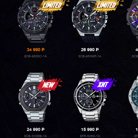
34 990
P
26 990
P
4
ECB-950DC-1A
ECB-950MP-1A
ECB
24 990
P
15 990
P
1
ECB-S10DB-1A
EFR-526D-1A
E