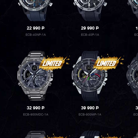
22 990
P
29 990
P
1
ECB-40NP-1A
ECB-40P-1A
EC
32 990
P
39 990
P
3
ECB-900MDC-1A
ECB-900MP-1A
EC