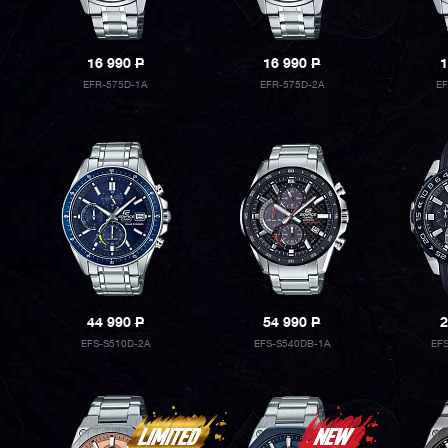
16 990
P
16 990
P
1
EFR-575D-1A
EFR-575D-2A
E
44 990
P
54 990
P
2
EFS-S510D-2A
EFS-S540DB-1A
EF