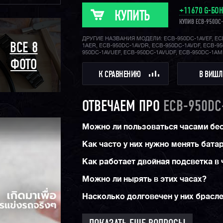
+11670 G-БО
КУПИТЬ
КУПИВ ECB-950DC
ДРУГИЕ НАЗВАНИЯ МОДЕЛИ: ECB-950DC-1AVEF, EC
ВСЕ 8
1AER, ECB-950DC-1AVDR, ECB-950DC-1AVDF, ECB-95
950DC-1AVUEF, ECB-950DC-1AVUDF, ECB-950DC-1A
ФОТО
К СРАВНЕНИЮ
В ВИШЛ
ОТВЕЧАЕМ ПРО
ECB-950DC
Можно ли пользоваться часами б
Как часто у них нужно менять бата
Как работает двойная подсветка в 
Можно ли нырять в этих часах?
Насколько долговечен у них брасл