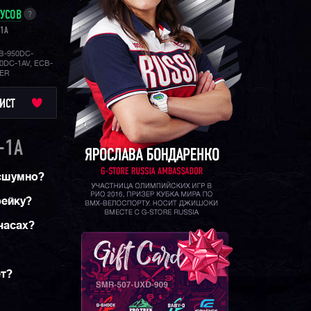
НУСОВ
?
-1A
B-950DC-
0DC-1AV, ECB-
MER
ИСТ
-1A
есшумно?
рейку?
часах?
ет?