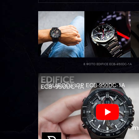
8 ФОТО EDIFICE ECB-950DC-1A
ВИДEOOБЗOP ECB-950DC-1A