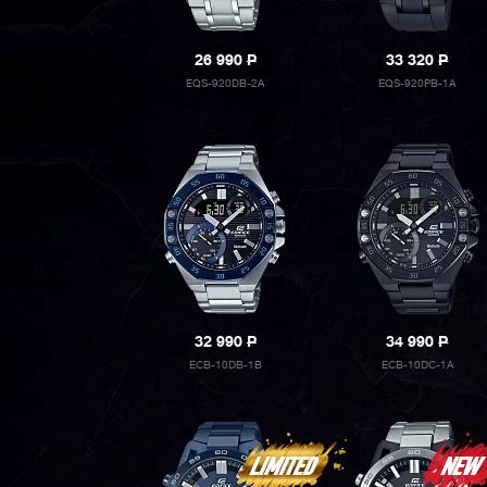
26 990
P
33 320
P
EQS-920DB-2A
EQS-920PB-1A
32 990
P
34 990
P
ECB-10DB-1B
ECB-10DC-1A