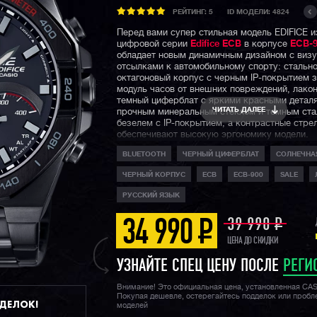
РЕЙТИНГ:
5
ID МОДЕЛИ: 4824
Перед вами супер стильная модель EDIFICE и
цифровой серии
Edifice ECB
в корпусе
ECB-9
обладает новым динамичным дизайном с виз
отсылками к автомобильному спорту: стальн
октагоновый корпус с черным IP-покрытием
модуль часов от внешних повреждений, лако
темный циферблат с яркими красными детал
ЧИТАТЬ ДАЛЕЕ
прочным минеральным стеклом и темным ст
безелем с IP-покрытием, а контрастные стре
обеспечивают высокую эргономику модели.
BLUETOOTH
ЧЕРНЫЙ ЦИФЕРБЛАТ
СОЛНЕЧНА
Начинка часов не отстает от внешнего вида: 
батарея, обеспечивающая часам неиссякаем
ЧЕРНЫЙ КОРПУС
ECB
ECB-900
SALE
энергии, технология Bluetooth®, позволяюща
синхронизировать часы со смартфоном, выс
РУССКИЙ ЯЗЫК
секундомер с шагом 1/1000 секунды, привыч
часов Edifice водозащита 100 метров и двойн
39 990
P
34 990
P
светодиодная подсветка.
ЦЕНА ДО СКИДКИ
Напоминаем, что
серия ECB
— это небольшая
цифровая серия Edifice, модели которой отли
УЗНАЙТЕ СПЕЦ ЦЕНУ ПОСЛЕ
РЕГИ
технологичность и узнаваемый внешний вид.
Внимание! Это официальная цена, установленная CA
Покупая дешевле, остерегайтесь подделок или проб
ДДЕЛОК!
моделей