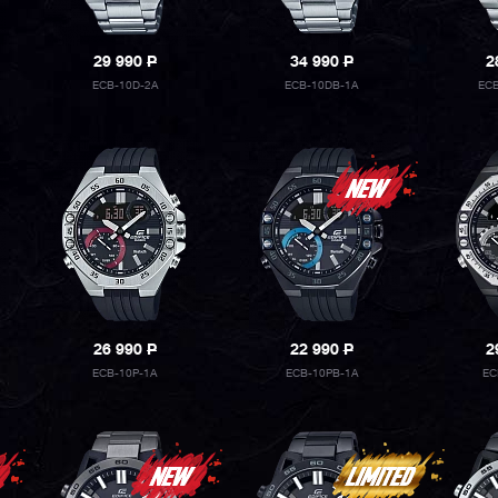
29 990
P
34 990
P
2
ECB-10D-2A
ECB-10DB-1A
ECB
26 990
P
22 990
P
2
ECB-10P-1A
ECB-10PB-1A
EC