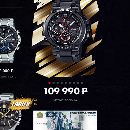
2 990
P
-920DB-1B
109 990
P
MTG-B1000B-1A