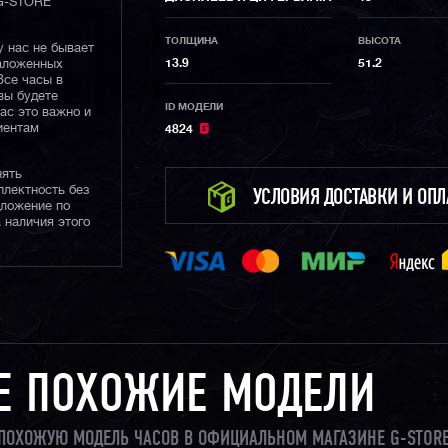
 G-STORE
ТОЛЩИНА
ВЫСОТА
у нас не бывает
13.9
51.2
наложенных
Все часы в
вы будете
ID МОДЕЛИ
нас это важно и
иентам
4824
нять
плектность без
УСЛОВИЯ ДОСТАВКИ И ОП
дложение по
 наличия этого
Е ПОХОЖИЕ МОДЕЛИ
И ПОХОЖУЮ МОДЕЛЬ ЧАСОВ В ОФИЦИАЛЬНОМ МАГАЗИНЕ G-STORE