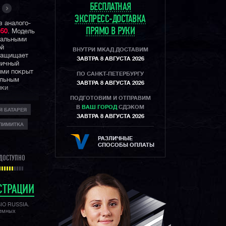
БЕСПЛАТНАЯ
ЭКСПРЕСС-ДОСТАВКА
з аналого-
ПРЯМО В РУКИ
50
. Модель
уальными
ой
ВНУТРИ МКАД ДОСТАВИМ
 защищает
ЗАВТРА 8 АВГУСТА 2026
ничный
ями покрыт
ПО САНКТ-ПЕТЕРБУРГУ
альным
ЗАВТРА 8 АВГУСТА 2026
лки
ПОДГОТОВИМ И ОТПРАВИМ
В
ВАШ ГОРОД
СДЭКОМ
Я БАТАРЕЯ
солнечная
ЗАВТРА 8 АВГУСТА 2026
ый заряд
ЛИМИТКА
я
окоточный
РАЗЛИЧНЫЕ
ная для
СПОСОБЫ ОПЛАТЫ
ая
ДОСТУПНО
 аналого-
чает
СТРАЦИИ
SIO RUSSIA.
лемных