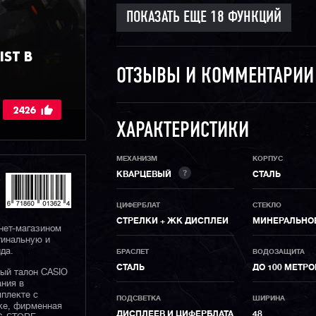
ST В
ОТЗЫВЫ И КОММЕНТАРИ
2426
ХАРАКТЕРИСТИКИ
МЕХАНИЗМ
КОРПУС
?
КВАРЦЕВЫЙ
СТАЛЬ
ЦИФЕРБЛАТ
СТЕКЛО
СТРЕЛКИ + ЖК ДИСПЛЕИ
МИНЕРАЛЬНО
нет-магазином
гинальную и
да.
БРАСЛЕТ
ВОДОЗАЩИТА
СТАЛЬ
ДО 100 МЕТРО
ный талон CASIO
ания в
плекте с
ПОДСВЕТКА
ШИРИНА
ке, фирменная
ДИСПЛЕЕВ И ЦИФЕРБЛАТА
48