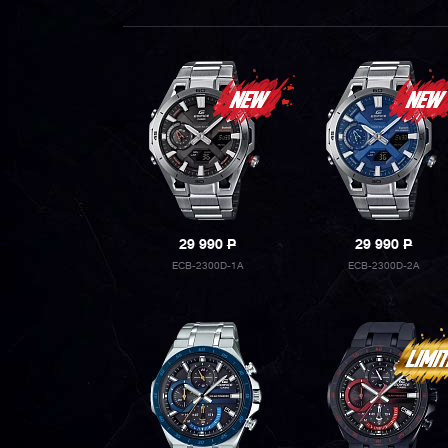
29 990
P
29 990
P
ECB-2300D-1A
ECB-2300D-2A