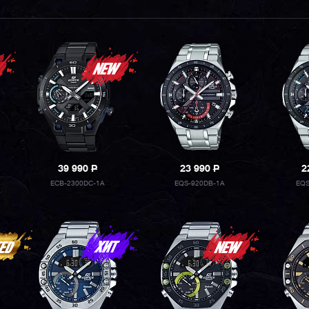
39 990
P
23 990
P
2
ECB-2300DC-1A
EQS-920DB-1A
EQS