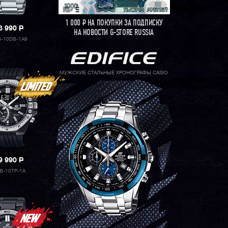
1 000
Р
НА ПОКУПКИ ЗА ПОДПИСКУ
8 990
P
НА НОВОСТИ G-STORE RUSSIA
-10DB-1A9
МУЖСКИЕ СТАЛЬНЫЕ ХРОНОГРАФЫ CASIO
9 990
P
B-10TP-1A