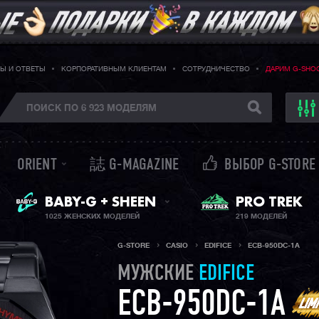
Ы И ОТВЕТЫ
КОРПОРАТИВНЫМ КЛИЕНТАМ
СОТРУДНИЧЕСТВО
ДАРИМ G-SHO
ORIENT
誌 G-MAGAZINE
ВЫБОР G-STORE
ЖЕНСКИЕ ЧАСЫ
PRO TREK
BABY-G + SHEEN
1025 ЖЕНСКИХ МОДЕЛЕЙ
219 МОДЕЛЕЙ
G-STORE
CASIO
EDIFICE
ECB-950DC-1A
МУЖСКИЕ
EDIFICE
ECB-950DC-1A