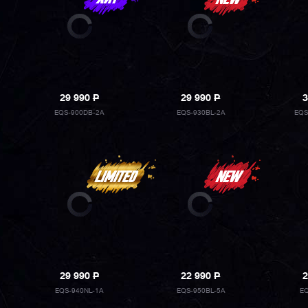
29 990
P
29 990
P
3
EQS-900DB-2A
EQS-930BL-2A
EQS
29 990
P
22 990
P
2
EQS-940NL-1A
EQS-950BL-5A
EQ