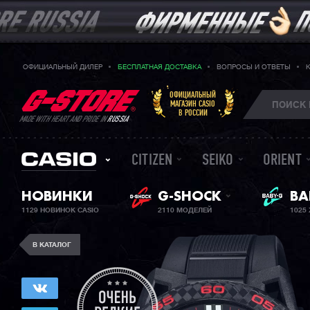
ОФИЦИАЛЬНЫЙ ДИЛЕР
БЕСПЛАТНАЯ ДОСТАВКА
ВОПРОСЫ И ОТВЕТЫ
ОФИЦИАЛЬНЫЙ
МАГАЗИН CASIO
В РОССИИ
MADE WITH HEART AND PRIDE IN
RUSSIA
CITIZEN
SEIKO
ORIENT
BA
НОВИНКИ
G-SHOCK
ЖЕ
1129 НОВИНОК CASIO
2110 МОДЕЛЕЙ
1025
В КАТАЛОГ