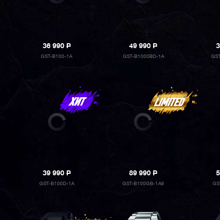
36 990
P
49 990
P
3
GST-B100-1A
GST-B1000BD-1A
GST
39 990
P
89 990
P
5
GST-B100D-1A
GST-B100GB-1A9
GS