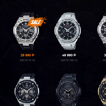
29 990
P
49 990
P
3
GST-S110-1A
GST-S110D-1A
GS