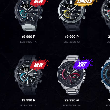
19 990
P
19 990
P
2
ECB-40DB-1A
ECB-40DC-1A
EC
19 990
P
29 990
P
3
ECB-40PB-1A
ECB-900DB-1A
EC