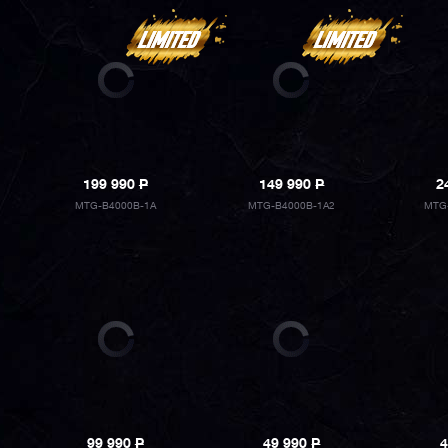
199 990
P
149 990
P
2
MTG-B4000B-1A
MTG-B4000B-1A2
MTG
99 990
P
49 990
P
4