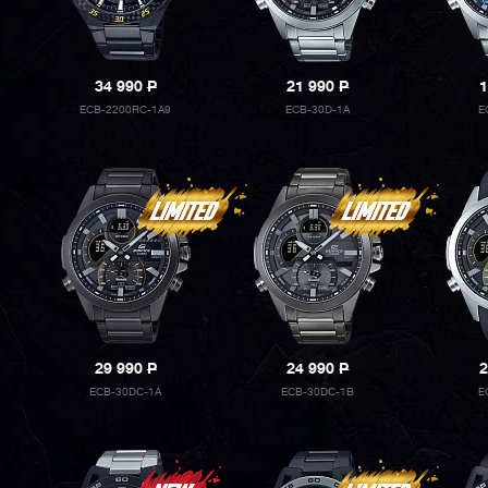
34 990
P
21 990
P
1
ECB-2200RC-1A9
ECB-30D-1A
E
29 990
P
24 990
P
2
ECB-30DC-1A
ECB-30DC-1B
E