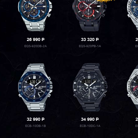
26 990
P
33 320
P
2
EQS-920DB-2A
EQS-920PB-1A
E
32 990
P
34 990
P
2
ECB-10DB-1B
ECB-10DC-1A
E