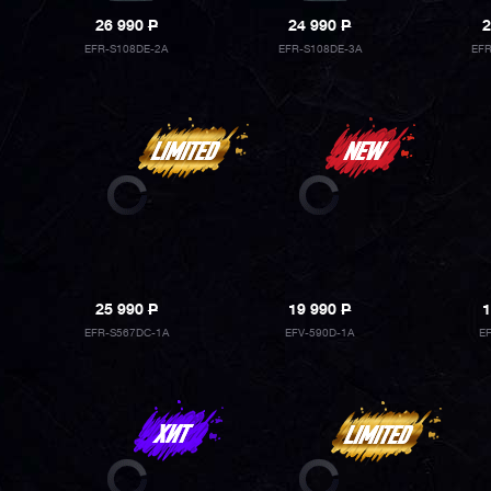
26 990
P
24 990
P
2
EFR-S108DE-2A
EFR-S108DE-3A
EF
25 990
P
19 990
P
1
EFR-S567DC-1A
EFV-590D-1A
E