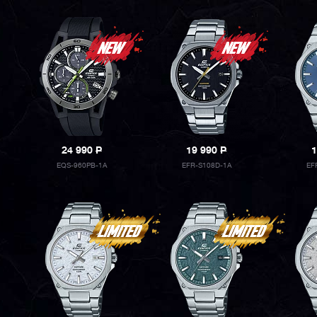
24 990
P
19 990
P
1
EQS-960PB-1A
EFR-S108D-1A
EF