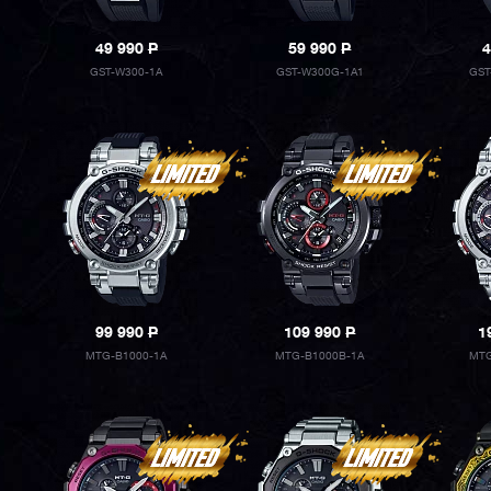
49 990
P
59 990
P
4
GST-W300-1A
GST-W300G-1A1
GST
99 990
P
109 990
P
1
MTG-B1000-1A
MTG-B1000B-1A
MTG