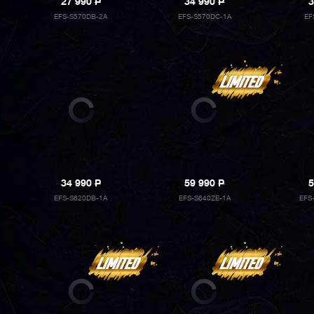
27 990
P
34 990
P
3
EFS-S570DB-2A
EFS-S570DC-1A
EF
34 990
P
59 990
P
5
EFS-S620DB-1A
EFS-S640ZE-1A
EFS