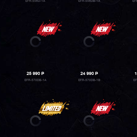
EFR-556D-1A
EFR-556DB-1A
EF
25 990
P
24 990
P
1
EFR-570DB-1A
EFR-570DB-1B
E