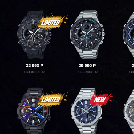
32 990
P
29 990
P
2
ECB-900PB-1A
ECB-950DB-1A
EC