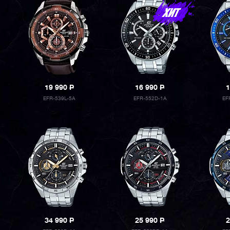
19 990
P
16 990
P
1
EFR-539L-5A
EFR-552D-1A
EF
34 990
P
25 990
P
2