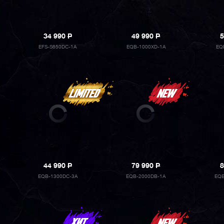
34 990
P
49 990
P
5
EFS-S650DC-1A
EQB-1000XD-1A
EQ
44 990
P
79 990
P
8
EQB-1300DC-3A
EQB-2000DB-1A
EQB