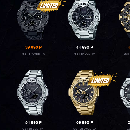
39 990
P
44 990
P
4
GST-B400BB-1A
GST-B400D-1A
GST
54 990
P
69 990
P
2
GST-B500D-1A1
GST-B500GD-9A
G