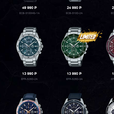
49 990
P
24 990
P
2
ECB-S100HG-1A
ECB-S10D-2A
EC
13 990
P
13 990
P
1
EFR-526D-2A
EFR-526D-3A
EF