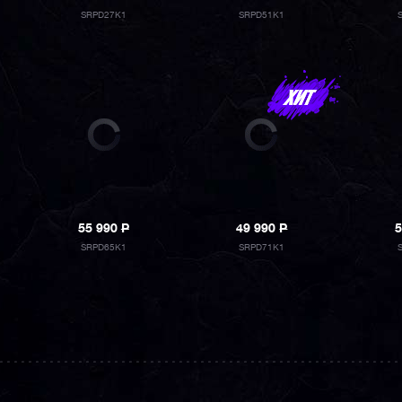
SRPD27K1
SRPD51K1
55 990
P
49 990
P
5
SRPD65K1
SRPD71K1