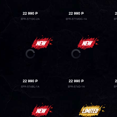
22 990
P
22 990
P
2
EFR-571DC-2A
EFR-571MDC-1A
E
22 990
P
22 990
P
2
EFR-574BL-1A
EFR-574D-1A
E