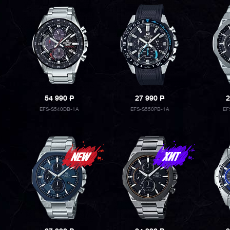
54 990
P
27 990
P
2
EFS-S540DB-1A
EFS-S550PB-1A
EF