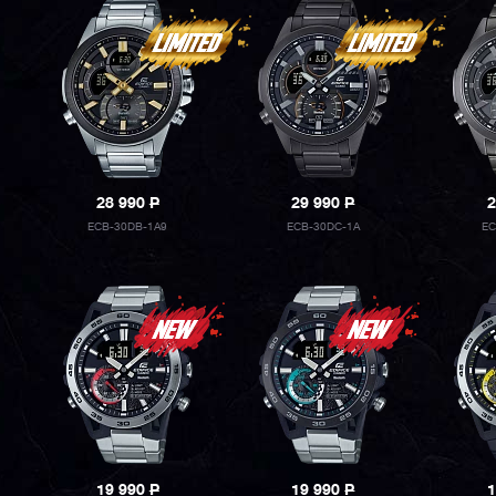
28 990
P
29 990
P
2
ECB-30DB-1A9
ECB-30DC-1A
EC
19 990
P
19 990
P
1