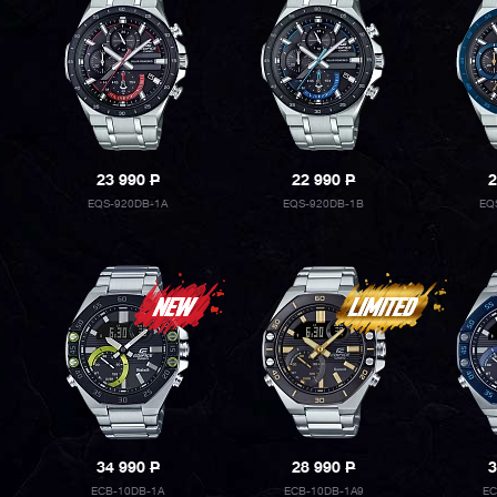
23 990
P
22 990
P
2
EQS-920DB-1A
EQS-920DB-1B
EQ
34 990
P
28 990
P
3
ECB-10DB-1A
ECB-10DB-1A9
EC