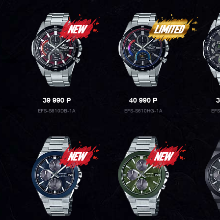
39 990
P
40 990
P
3
EFS-S610DB-1A
EFS-S610HG-1A
EF