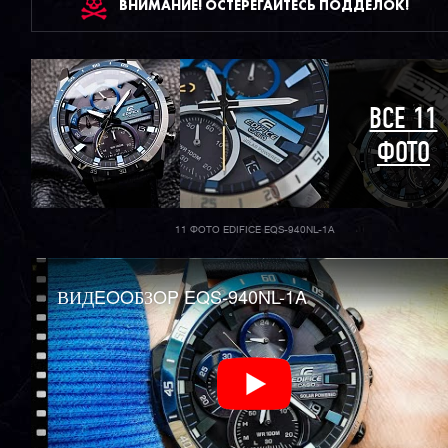
ВНИМАНИЕ! ОСТЕРЕГАЙТЕСЬ ПОДДЕЛОК!
ВСЕ 11
ФОТО
11 ФОТО EDIFICE EQS-940NL-1A
ВИДEOOБЗOP EQS-940NL-1A