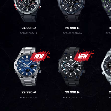
24 990
P
25 990
P
3
ECB-2200P-1A
ECB-2200PB-1A
ECB
29 990
P
39 990
P
2
ECB-2300D-2A
ECB-2300DC-1A
E