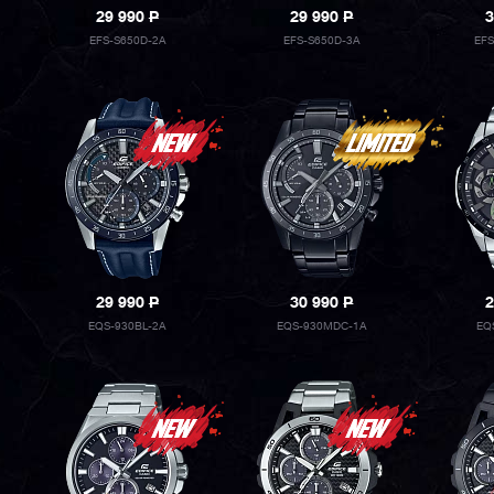
29 990
P
29 990
P
3
EFS-S650D-2A
EFS-S650D-3A
EF
29 990
P
30 990
P
2
EQS-930BL-2A
EQS-930MDC-1A
EQ