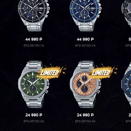
44 990
P
44 990
P
5
EFS-S510D-1A
EFS-S510D-2A
EF
24 990
P
24 990
P
2
EFS-S570D-3A
EFS-S570D-5A
EF