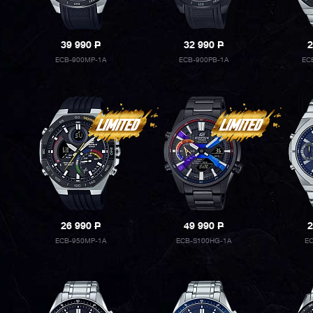
39 990
P
32 990
P
2
ECB-900MP-1A
ECB-900PB-1A
EC
26 990
P
49 990
P
2
ECB-950MP-1A
ECB-S100HG-1A
EC