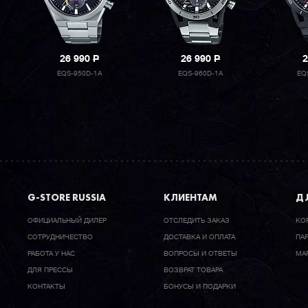
26 990
P
26 990
P
2
EQS-950D-1A
EQS-960D-1A
EQ
G-STORE RUSSIA
КЛИЕНТАМ
ДЛ
ОФИЦИАЛЬНЫЙ ДИЛЕР
ОТСЛЕДИТЬ ЗАКАЗ
КО
CОТРУДНИЧЕСТВО
ДОСТАВКА И ОПЛАТА
ПА
РАБОТА У НАС
ВОПРОСЫ И ОТВЕТЫ
МА
ДЛЯ ПРЕССЫ
ВОЗВРАТ ТОВАРА
КОНТАКТЫ
БОНУСЫ И ПОДАРКИ