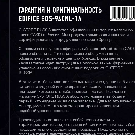
ГАРАНТИЯ И ОРИГИНАЛЬНОСТЬ
EDIFICE EQS-940NL-1A
G-STORE RUSSIA является официальным интернет-магазином
часов CASIO в России. Мы продаем только оригинальную и
сертифицированную продукцию японского бренда.
С часами вы получаете официальный гарантийный талон CASI
нового образца на 2 года сервисного обслуживания в
официальных сервисных центрах бренда. В комплекте с
часами также идет инструкция на русском языке, фирменная
упаковка и небольшие фирменные подарки от G-STORE
RUSSIA.
В отличие от большинства часовых магазинов, у нас не бывае
витринных моделей или возвратных часов из наложенных
платежей, которые кто-либо примерял до вас. Все часы в
магазине G-STORE RUSSIA абсолютно новые и вы будете
первый, кто наденет их на свое запястье. Для нас это важно и
мы гордимся тем, что можем гарантировать клиентам
подобный уровень сервиса.
Производитель оставляет за собой право изменять
характеристики товара, его внешний вид и комплектность без
предварительного уведомления продавца. Предложение по
продаже товара действительно в течение срока наличия этого