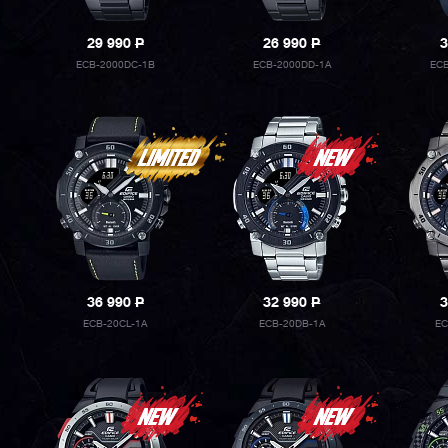
29 990
P
26 990
P
3
ECB-2000DC-1B
ECB-2000DD-1A
ECB
36 990
P
32 990
P
3
ECB-20CL-1A
ECB-20DB-1A
EC