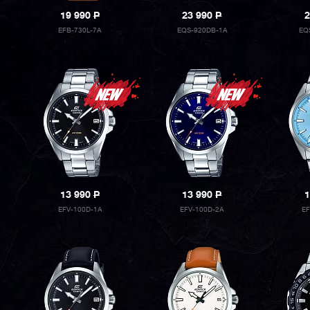
19 990
P
23 990
P
2
EFB-730L-7A
EQS-920DB-1A
EQ
13 990
P
13 990
P
1
EFV-100D-1A
EFV-100D-2A
E