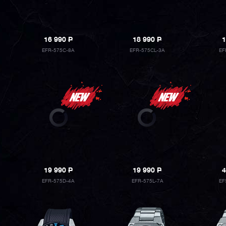
16 990
P
18 990
P
1
EFR-575C-8A
EFR-575CL-3A
EF
19 990
P
19 990
P
4
EFR-575D-4A
EFR-575L-7A
EF