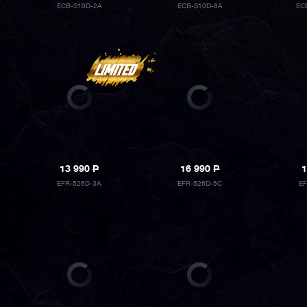
ECB-S10D-2A
ECB-S10D-8A
EC
13 990
P
16 990
P
1
EFR-526D-3A
EFR-526D-5C
E