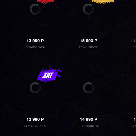
13 990
P
15 990
P
1
EFV-650D-2A
EFV-650D-2B
E
13 990
P
14 990
P
1
EFV-C100D-1A
EFV-C100D-1B
EF