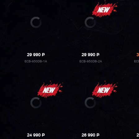
29 990
P
29 990
P
3
ECB-950DB-1A
ECB-950DB-2A
EC
24 990
P
26 990
P
2