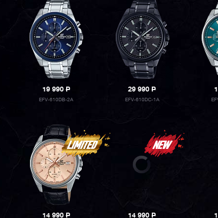
19 990
P
29 990
P
1
EFV-610DB-2A
EFV-610DC-1A
EF
14 990
P
14 990
P
1