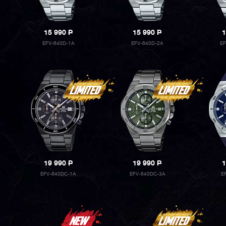
15 990
P
15 990
P
1
EFV-640D-1A
EFV-640D-2A
E
19 990
P
19 990
P
1
EFV-640DC-1A
EFV-640DC-3A
E