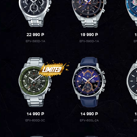
22 990
P
19 990
P
1
EFV-580D-1A
EFV-590D-1A
E
14 990
P
14 990
P
1
EFV-600D-3C
EFV-600L-2A
E