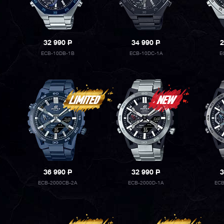
32 990
P
34 990
P
2
ECB-10DB-1B
ECB-10DC-1A
E
36 990
P
32 990
P
3
ECB-2000CB-2A
ECB-2000D-1A
ECB