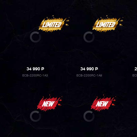
34 990
P
34 990
P
2
ECB-2200RC-1A3
ECB-2200RC-1A9
EC