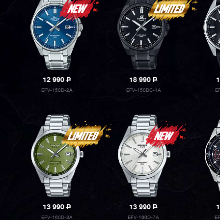
12 990
P
18 990
P
1
EFV-150D-2A
EFV-150DC-1A
E
13 990
P
13 990
P
1
EFV-160D-3A
EFV-160D-7A
E