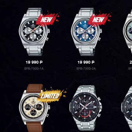
19 990
P
19 990
P
2
EFB-730D-1A
EFB-730D-2A
EF