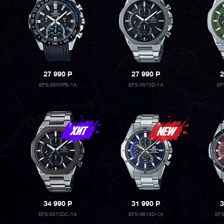
27 990
P
27 990
P
2
EFS-S550PB-1A
EFS-S570D-1A
EF
34 990
P
31 990
P
3
EFS-S570DC-1A
EFS-S610D-1A
EF