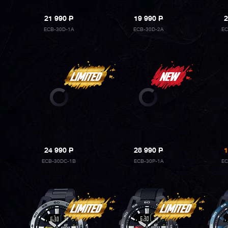
21 990
P
19 990
P
2
ECB-30D-1A
ECB-30D-2A
EC
24 990
P
28 990
P
1
ECB-30DC-1B
ECB-30P-1A
EC