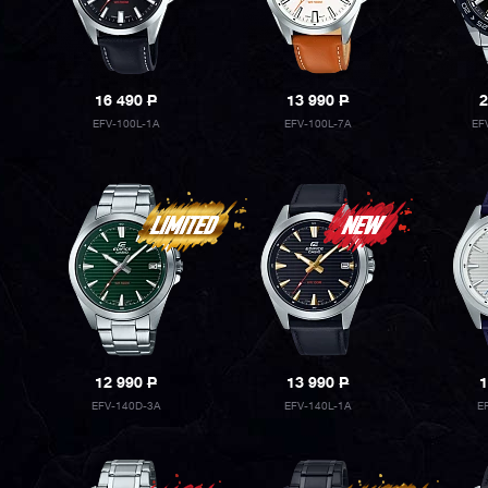
16 490
P
13 990
P
2
EFV-100L-1A
EFV-100L-7A
EF
12 990
P
13 990
P
1
EFV-140D-3A
EFV-140L-1A
E