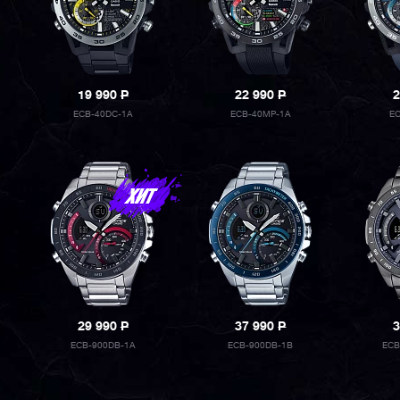
19 990
P
22 990
P
2
ECB-40DC-1A
ECB-40MP-1A
EC
29 990
P
37 990
P
3
ECB-900DB-1A
ECB-900DB-1B
ECB