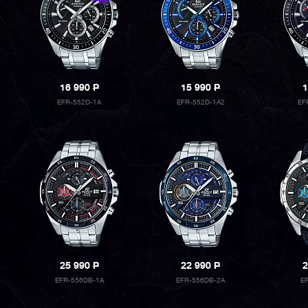
16 990
P
15 990
P
1
EFR-552D-1A
EFR-552D-1A2
EF
25 990
P
22 990
P
2
EFR-556DB-1A
EFR-556DB-2A
E