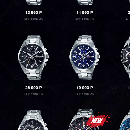
13 990
P
14 990
P
2
EFV-550D-2A
EFV-550D-7A
EF
26 990
P
19 990
P
1
EFV-560D-1A
EFV-560D-2A
E