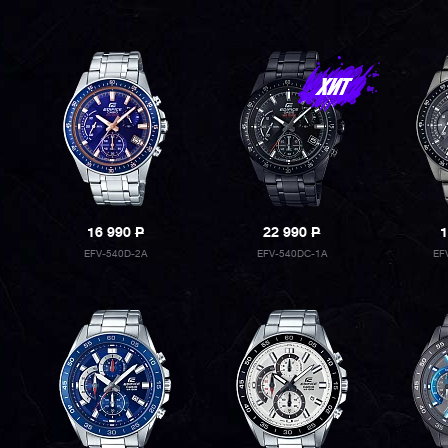
16 990
P
22 990
P
1
EFV-540D-2A
EFV-540DC-1A
EF