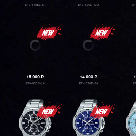
EFV-610EL-5A
EFV-620D-1A2
EF
15 990
P
14 990
P
1
EFV-630D-1A
EFV-630D-2A
E