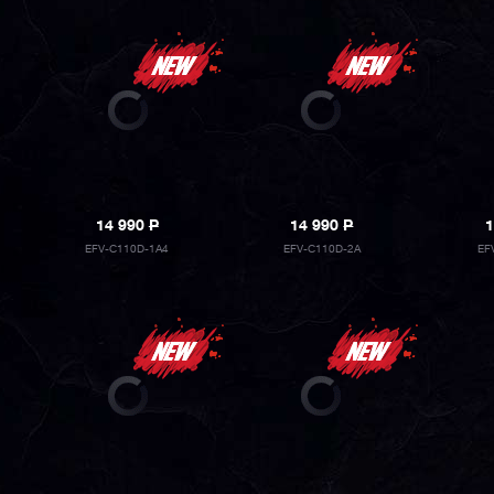
14 990
P
14 990
P
1
EFV-C110D-1A4
EFV-C110D-2A
EF