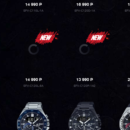
14 990
P
16 990
P
1
EFV-C110L-1A
EFV-C120D-1A
EF
14 990
P
13 990
P
2
EFV-C120L-8A
EFV-C120P-1A2
E