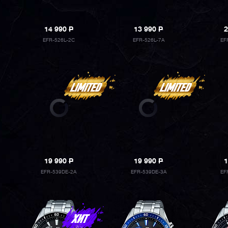
14 990
P
13 990
P
2
EFR-526L-2C
EFR-526L-7A
EF
19 990
P
19 990
P
1
EFR-539DE-2A
EFR-539DE-3A
EF