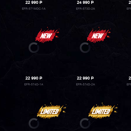
22 990
P
24 990
P
2
EFR-571MDC-1A
EFR-573D-2A
EF
22 990
P
22 990
P
2
EFR-574D-1A
EFR-574D-2A
EF