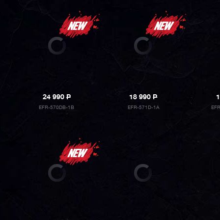
24 990
P
18 990
P
1
EFR-570DB-1B
EFR-571D-1A
EFR