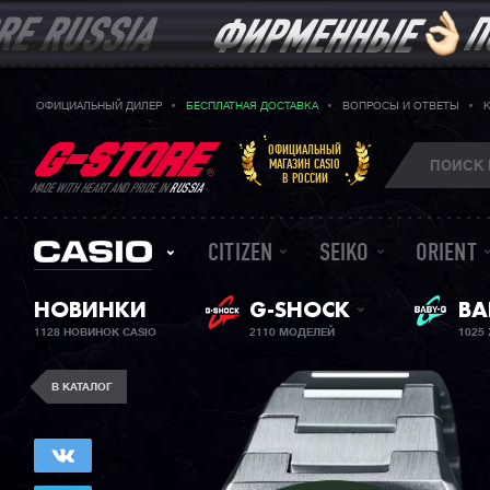
ОФИЦИАЛЬНЫЙ ДИЛЕР
БЕСПЛАТНАЯ ДОСТАВКА
ВОПРОСЫ И ОТВЕТЫ
ОФИЦИАЛЬНЫЙ
МАГАЗИН CASIO
В РОССИИ
MADE WITH HEART AND PRIDE IN
RUSSIA
CITIZEN
SEIKO
ORIENT
НОВИНКИ
G-SHOCK
ЖЕ
BA
1128 НОВИНОК CASIO
2110 МОДЕЛЕЙ
1025
В КАТАЛОГ