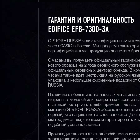
ГАРАНТИЯ И ОРИГИНАЛЬНОСТЬ
EDIFICE EFB-730D-3A
G-STORE RUSSIA является официальным интер
часов CASIO в России. Мы продаем только ори
сертифицированную продукцию японского брен
С часами вы получаете официальный гарантий
нового образца на 2 года сервисного обслужив
официальных сервисных центрах бренда. В ком
часами также идет инструкция на русском язы
упаковка и небольшие фирменные подарки от
RUSSIA.
В отличие от большинства часовых магазинов, 
витринных моделей или возвратных часов из 
платежей, которые кто-либо примерял до вас. 
магазине G-STORE RUSSIA абсолютно новые и 
первый, кто наденет их на свое запястье. Для 
мы гордимся тем, что можем гарантировать кл
подобный уровень сервиса.
Производитель оставляет за собой право изме
характеристики товара, его внешний вид и ком