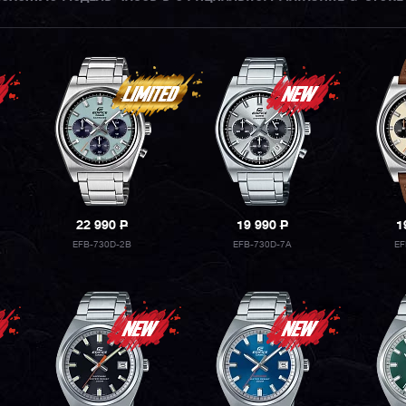
22 990
P
19 990
P
1
EFB-730D-2B
EFB-730D-7A
EF