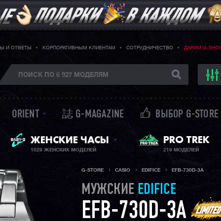
Ы И ОТВЕТЫ
КОРПОРАТИВНЫМ КЛИЕНТАМ
СОТРУДНИЧЕСТВО
ДАРИМ G-SHO
ORIENT
誌 G-MAGAZINE
ВЫБОР G-STORE
BABY-G + SHEEN
PRO TREK
ЖЕНСКИЕ ЧАСЫ
1029 ЖЕНСКИХ МОДЕЛЕЙ
219 МОДЕЛЕЙ
G-STORE
CASIO
EDIFICE
EFB-730D-3A
МУЖСКИЕ
EDIFICE
EFB-730D-3A