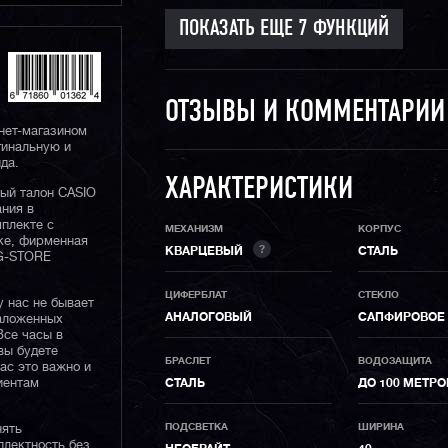
ОТЗЫВЫ И КОММЕНТАРИ
нет-магазином
гинальную и
да.
ХАРАКТЕРИСТИКИ
ный талон CASIO
ания в
плекте с
МЕХАНИЗМ
КОРПУС
ке, фирменная
?
КВАРЦЕВЫЙ
СТАЛЬ
 G-STORE
ЦИФЕРБЛАТ
СТЕКЛО
у нас не бывает
АНАЛОГОВЫЙ
САПФИРОВОЕ
наложенных
Все часы в
вы будете
БРАСЛЕТ
ВОДОЗАЩИТА
нас это важно и
иентам
СТАЛЬ
ДО 100 МЕТРО
ПОДСВЕТКА
ШИРИНА
нять
плектность без