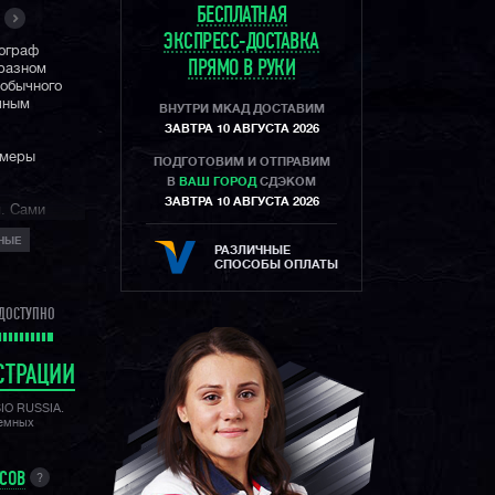
БЕСПЛАТНАЯ
ЭКСПРЕСС-ДОСТАВКА
нограф
ПРЯМО В РУКИ
разном
еобычного
чным
ВНУТРИ МКАД ДОСТАВИМ
ЗАВТРА 10 АВГУСТА 2026
змеры
ПОДГОТОВИМ И ОТПРАВИМ
В
ВАШ ГОРОД
СДЭКОМ
ЗАВТРА 10 АВГУСТА 2026
я. Сами
сь при
НЫЕ
 прошлого.
РАЗЛИЧНЫЕ
СПОСОБЫ ОПЛАТЫ
 с
ии
ДОСТУПНО
мени.
ом,
ущей даты,
года, чтобы
СТРАЦИИ
ый релиз от
 бренда со
SIO RUSSIA.
лемных
идл-класс
стальных
УСОВ
?
апфировым