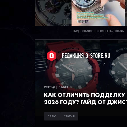
ВИДЕООБЗОР EDIFICE EFB-730D-3A
РЕДАКЦИЯ G-STORE.RU
СТАТЬЯ  |  8 МИН
КАК ОТЛИЧИТЬ ПОДДЕЛКУ C
2026 ГОДУ? ГАЙД ОТ ДЖИС
CASIO
СТАТЬЯ