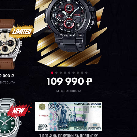
9 990
P
109 990
P
B-730L-7A
MTG-B1000B-1A
1 000
Р
НА ПОКУПКИ ЗА ПОДПИСКУ