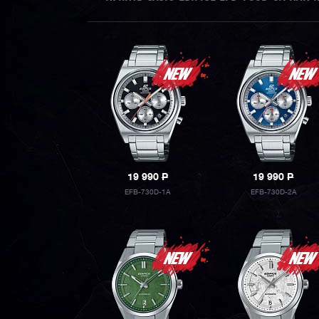
19 990
P
19 990
P
EFB-730D-1A
EFB-730D-2A