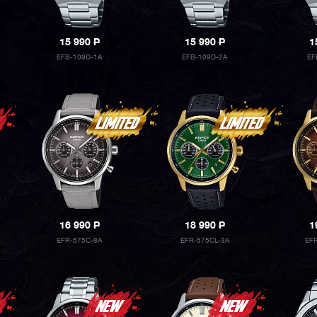
15 990
P
15 990
P
1
EFB-109D-1A
EFB-109D-2A
EF
16 990
P
18 990
P
1
EFR-575C-8A
EFR-575CL-3A
EF