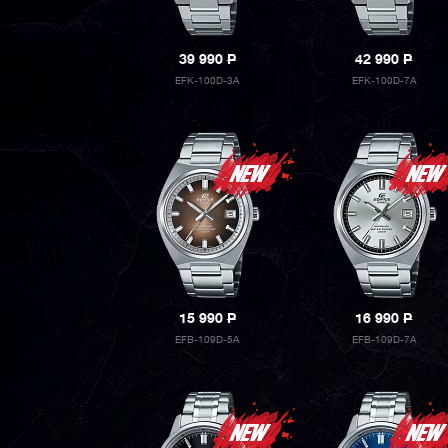
39 990
P
42 990
P
EFK-100D-3A
EFK-100D-7A
15 990
P
16 990
P
EFB-109D-5A
EFB-109D-7A