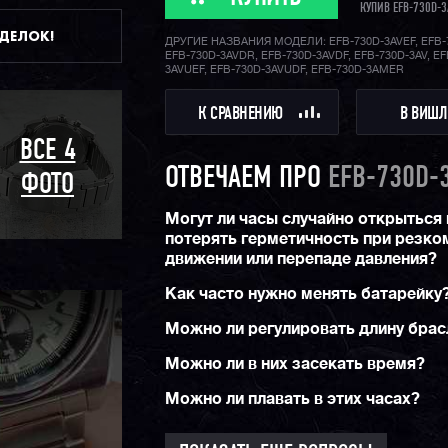
КУПИВ EFB-730D-3
стеклом, некоторые из них имеют встроенну
батарею. Все это, наравне с великолепными
ДДЕЛОК!
ДРУГИЕ НАЗВАНИЯ МОДЕЛИ: EFB-730D-3AVEF, EFB-
выдержанными дизайнами моделей, делает и
EFB-730D-3AVDR, EFB-730D-3AVDF, EFB-730D-3AV, EF
популярными среди огромного числа мужчин 
3AVUEF, EFB-730D-3AVUDF, EFB-730D-3AMER
миру!
К СРАВНЕНИЮ
В ВИШЛ
ВСЕ 4
ОТВЕЧАЕМ ПРО
EFB-730D-
ФОТО
Могут ли часы случайно открыться 
потерять герметичность при резко
движении или перепаде давления?
Как часто нужно менять батарейку
Можно ли регулировать длину брас
Можно ли в них засекать время?
Можно ли плавать в этих часах?