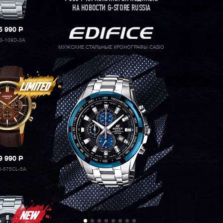
НА НОВОСТИ G-STORE RUSSIA
5 990
P
B-109D-3A
МУЖСКИЕ СТАЛЬНЫЕ ХРОНОГРАФЫ CASIO
9 990
P
R-575CL-5A