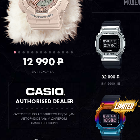
МОДЕЛ
12 990
P
BA-110XCP-4A
32 990
P
GM-5600-1E
AUTHORISED DEALER
G-STORE RUSSIA ЯВЛЯЕТСЯ ВЕДУЩИМ
АВТОРИЗОВАНЫМ ДИЛЕРОМ
CASIO В РОССИИ