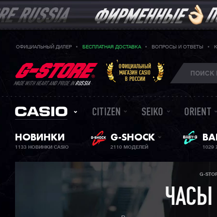
ОФИЦИАЛЬНЫЙ ДИЛЕР
БЕСПЛАТНАЯ ДОСТАВКА
ВОПРОСЫ И ОТВЕТЫ
ОФИЦИАЛЬНЫЙ
МАГАЗИН CASIO
В РОССИИ
MADE WITH HEART AND PRIDE IN
RUSSIA
CITIZEN
SEIKO
ORIENT
ЖЕ
НОВИНКИ
G-SHOCK
BA
1133 НОВИНКИ CASIO
2110 МОДЕЛЕЙ
1029
G-STO
ЧАСЫ