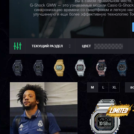
Вы в самом правильном месте, 
G-Shock GMW — это узнаваемые модели Casio G-Shock 
синхронизацию времени со смартфоном и легкую наст
улучшенную и еще более эффективную технологию Toug
ТЕКУЩИЙ РАЗДЕЛ
ЦВЕТ
ТЕКУЩИЙ РАЗДЕЛ
ВСЕ CASIO
CASIO G-SHOCK
CASIO BABY-G
M
L
XL
В
CASIO PRO TREK
CASIO EDIFICE
CITIZEN
SEIKO
ORIENT