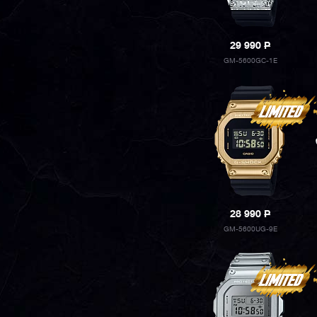
29 990
P
GM-5600GC-1E
28 990
P
GM-5600UG-9E