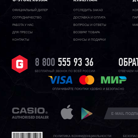
ОФИЦИАЛЬНЫЙ ДИЛЕР
ОТСЛЕДИТЬ ЗАКАЗ
КО
CОТРУДНИЧЕСТВО
ДОСТАВКА И ОПЛАТА
ПА
РАБОТА У НАС
ВОПРОСЫ И ОТВЕТЫ
МА
ДЛЯ ПРЕССЫ
ВОЗВРАТ ТОВАРА
КОНТАКТЫ
БОНУСЫ И ПОДАРКИ
8 800
555 93 36
ОБРА
БЕСПЛАТНЫЙ ЗВОНОК ПО ВСЕЙ РОССИИ
ОТВЕЧАЕМ Н
ОПЛАЧИВАЙТЕ ПОКУПКИ УДОБНО И БЕЗОПАСНО
ПОЛИТИКА КОНФИДЕНЦИАЛЬНОСТИ
БЕЗОПАС