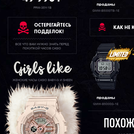
проданы
PRW-35Y-1B
GMW-B5000TB-1E
ОСТЕРЕГАЙТЕСЬ
КАК НЕ
ПОДДЕЛОК!
ВСЕ ЧТО ВАМ НУЖНО ЗНАТЬ ПЕРЕД
ПОКУПКОЙ ЧАСОВ CASIO
ЖЕНСКИЕ ЧАСЫ CASIO BABY-G И SHEEN
проданы
GMW-B5000G-1E
ПОХОЖ