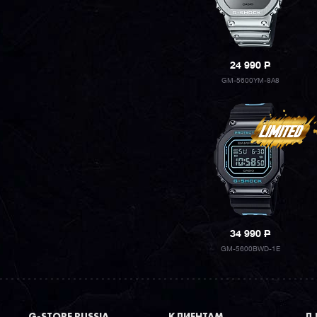
24 990
P
GM-5600YM-8A8
34 990
P
GM-5600BWD-1E
G-STORE RUSSIA
КЛИЕНТАМ
ДЛ