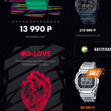
39 990
P
219 990
P
GMW-B5000TCF-2E
GW-B5600BC-1B
БЕСПЛА
#G-LOVE
ПРОМО-КОД НА СКИДКУ ДЛЯ
ЛЮБЯЩИХ СЕРДЕЦ
69 990
P