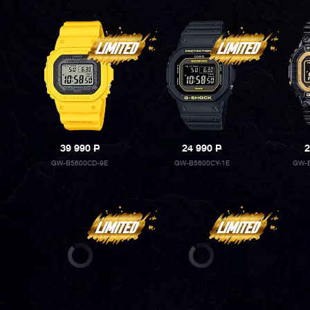
39 990
P
24 990
P
2
GW-B5600CD-9E
GW-B5600CY-1E
GW-