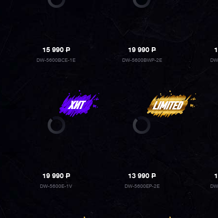
15 990
P
19 990
P
1
DW-5600BCE-1E
DW-5600BWP-2E
DW
19 990
P
13 990
P
1
DW-5600E-1V
DW-5600EP-2E
DW