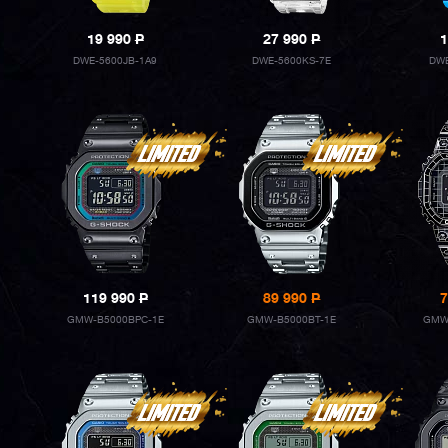
19 990
P
27 990
P
1
DWE-5600JB-1A9
DWE-5600KS-7E
DWE
119 990
P
89 990
P
7
GMW-B5000BPC-1E
GMW-B5000BT-1E
GMW