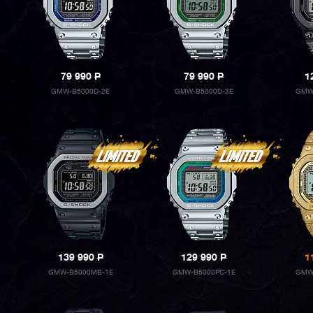
79 990
P
79 990
P
1
GMW-B5000D-2E
GMW-B5000D-3E
GMW
139 990
P
129 990
P
1
GMW-B5000MB-1E
GMW-B5000PC-1E
GMW