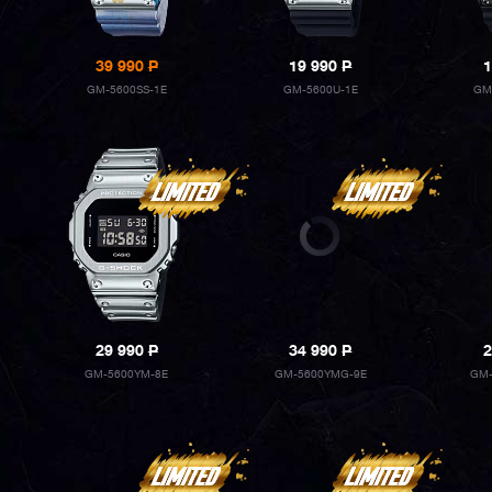
39 990
P
19 990
P
1
GM-5600SS-1E
GM-5600U-1E
GM
29 990
P
34 990
P
2
GM-5600YM-8E
GM-5600YMG-9E
GM-