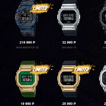
219 990
P
32 990
P
3
GMW-B5000TCF-2E
GM-5600-1E
GM
19 990
P
25 990
P
2