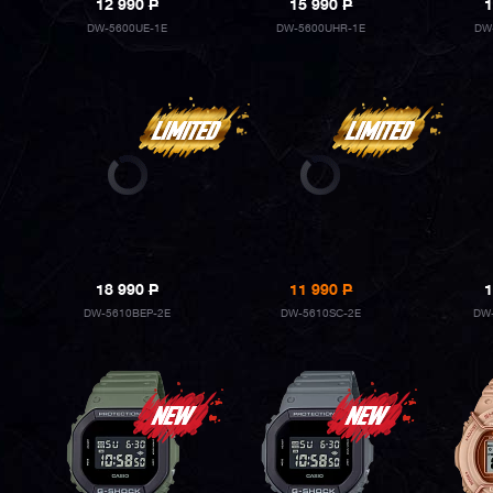
12 990
P
15 990
P
1
DW-5600UE-1E
DW-5600UHR-1E
DW
18 990
P
11 990
P
1
DW-5610BEP-2E
DW-5610SC-2E
DW-