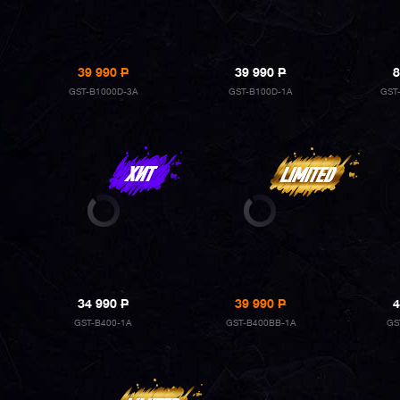
39 990
P
39 990
P
8
GST-B1000D-3A
GST-B100D-1A
GST
34 990
P
39 990
P
4
GST-B400-1A
GST-B400BB-1A
GS