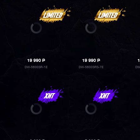
19 990
P
19 990
P
1
DW-5600SR-1E
DW-5600SRS-7E
DW