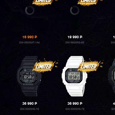
16 990
P
19 990
P
1
DW-5900MT-1A4
DW-5900RS-9E
DW
36 990
P
36 990
P
4
GW-5000HS-1E
GW-5000HS-7E
GW