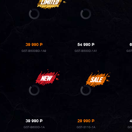
39 990
P
54 990
P
6
GST-B500BD-1A9
GST-B500D-1A1
GST
39 990
P
29 990
P
4
GST-B600D-1A
GST-S110-1A
GS