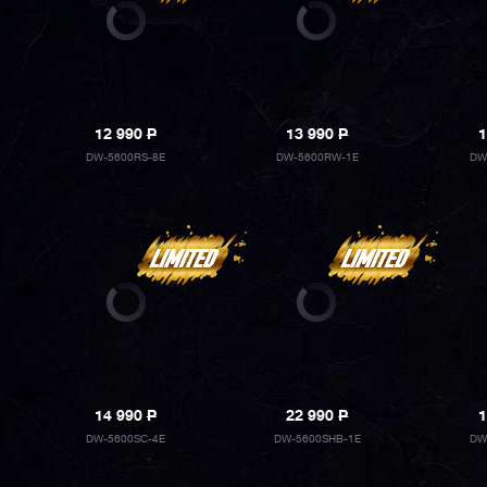
12 990
P
13 990
P
1
DW-5600RS-8E
DW-5600RW-1E
DW
14 990
P
22 990
P
1
DW-5600SC-4E
DW-5600SHB-1E
DW