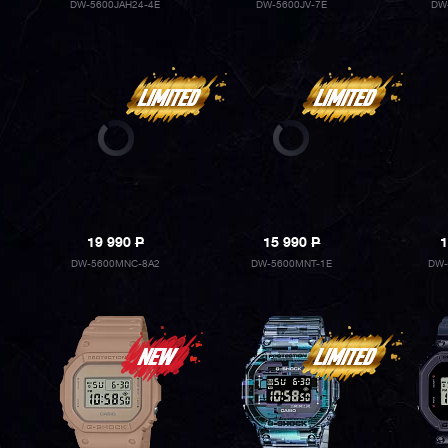
DW-5600JAH24-4E
DW-5600JV-7E
DW
19 990
P
15 990
P
1
DW-5600MNC-8A2
DW-5600MNT-1E
DW-