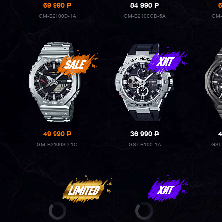
69 990
P
84 990
P
6
GM-B2100D-1A
GM-B2100GD-5A
GM-
49 990
P
36 990
P
4
GM-B2100SD-1C
GST-B100-1A
GST