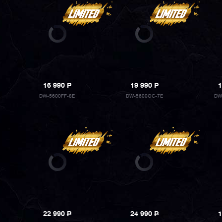
16 990
P
19 990
P
1
DW-5600FF-8E
DW-5600GC-7E
DW
22 990
P
24 990
P
1