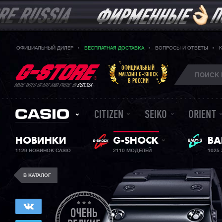
ОФИЦИАЛЬНЫЙ ДИЛЕР
БЕСПЛАТНАЯ ДОСТАВКА
ВОПРОСЫ И ОТВЕТЫ
ОФИЦИАЛЬНЫЙ
МАГАЗИН G-SHOCK
В РОССИИ
MADE WITH HEART AND PRIDE IN
RUSSIA
CITIZEN
SEIKO
ORIENT
НОВИНКИ
G-SHOCK
ЖЕ
BA
1129 НОВИНОК CASIO
2110 МОДЕЛЕЙ
1025
В КАТАЛОГ