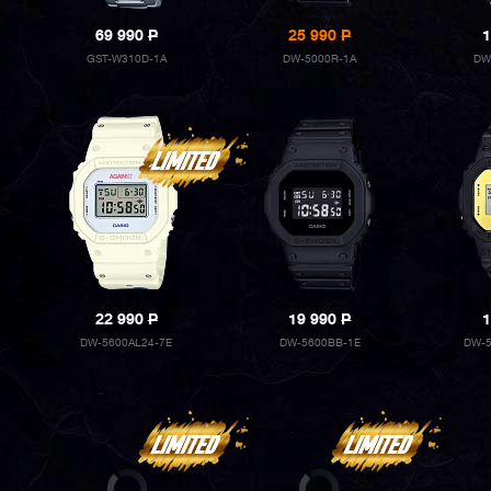
69 990
P
25 990
P
1
GST-W310D-1A
DW-5000R-1A
DW
22 990
P
19 990
P
1
DW-5600AL24-7E
DW-5600BB-1E
DW-