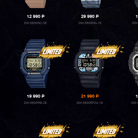
12 990
P
29 990
P
1
DW-5600NC-5E
DW-5600NN-1E
DW-
19 990
P
21 990
P
1
DW-5600RB-2E
DW-5600RF24-1E
DW-