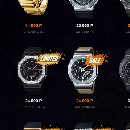
44 990
P
22 990
P
2
CRW-001G-9E
GM-2100-1A
GM
24 990
P
24 990
P
3
GM-2100BM-1A
GM-2100C-5A
GM