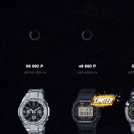
69 990
P
49 990
P
5
GST-W110D-7A
GST-W300-1A
GST