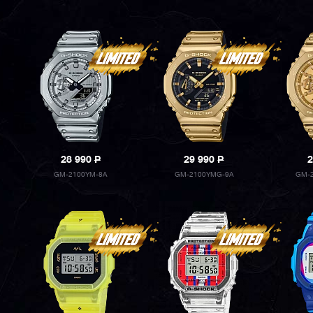
28 990
P
29 990
P
2
GM-2100YM-8A
GM-2100YMG-9A
GM-