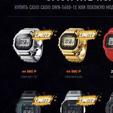
КУПИТЬ CASIO CASIO DWN-5600-1E ИЛИ ПОХОЖУЮ МО
44 990
P
44 990
P
2
CRW-001-1E
CRW-001G-9E
DW