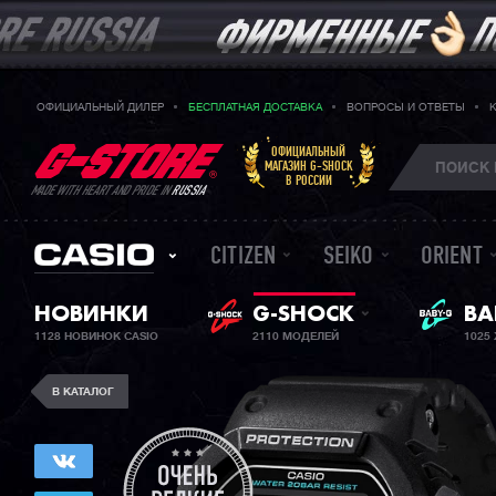
ОФИЦИАЛЬНЫЙ ДИЛЕР
БЕСПЛАТНАЯ ДОСТАВКА
ВОПРОСЫ И ОТВЕТЫ
ОФИЦИАЛЬНЫЙ
МАГАЗИН G-SHOCK
В РОССИИ
MADE WITH HEART AND PRIDE IN
RUSSIA
CITIZEN
SEIKO
ORIENT
НОВИНКИ
G-SHOCK
BA
ЖЕ
1128 НОВИНОК CASIO
2110 МОДЕЛЕЙ
1025
В КАТАЛОГ