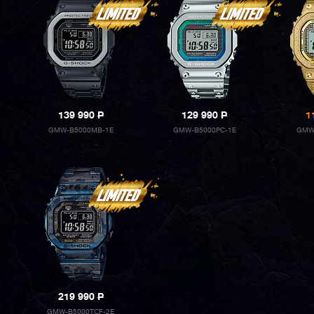
139 990
P
129 990
P
1
GMW-B5000MB-1E
GMW-B5000PC-1E
GMW
219 990
P
GMW-B5000TCF-2E