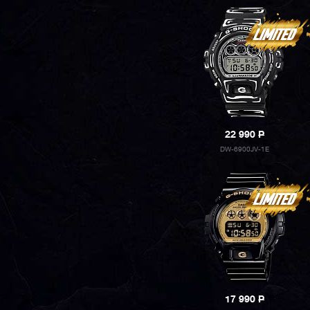
22 990
P
DW-6900JV-1E
17 990
P