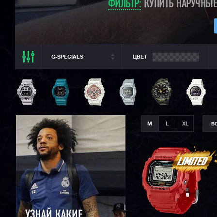
ФИЛЬТР:
КУПИТЬ НАРУЧНЫЕ
G-SPECIALS
ЦВЕТ
ВСЕ РАЗДЕЛЫ
ВСЕ CASIO
CASIO G-SHOCK
CASIO BABY-G
M
L
XL
В
CASIO PRO TREK
CASIO EDIFICE
CITIZEN
SEIKO
ORIENT