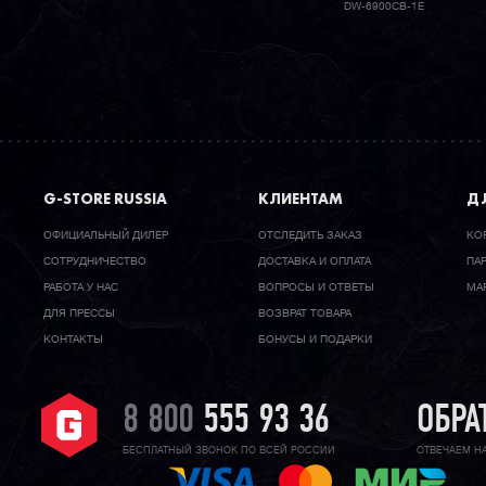
DW-6900CB-1E
G-STORE RUSSIA
КЛИЕНТАМ
ДЛ
ОФИЦИАЛЬНЫЙ ДИЛЕР
ОТСЛЕДИТЬ ЗАКАЗ
КО
CОТРУДНИЧЕСТВО
ДОСТАВКА И ОПЛАТА
ПА
РАБОТА У НАС
ВОПРОСЫ И ОТВЕТЫ
МА
ДЛЯ ПРЕССЫ
ВОЗВРАТ ТОВАРА
КОНТАКТЫ
БОНУСЫ И ПОДАРКИ
8 800
555 93 36
ОБРА
БЕСПЛАТНЫЙ ЗВОНОК ПО ВСЕЙ РОССИИ
ОТВЕЧАЕМ Н