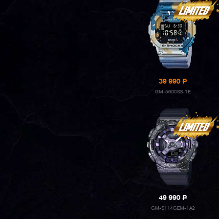
39 990
P
GM-5600SS-1E
49 990
P
GM-S114GEM-1A2