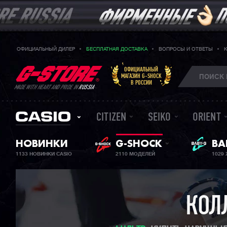
ОФИЦИАЛЬНЫЙ ДИЛЕР
БЕСПЛАТНАЯ ДОСТАВКА
ВОПРОСЫ И ОТВЕТЫ
ОФИЦИАЛЬНЫЙ
МАГАЗИН G-SHOCK
В РОССИИ
MADE WITH HEART AND PRIDE IN
RUSSIA
CITIZEN
SEIKO
ORIENT
НОВИНКИ
G-SHOCK
ЖЕ
BA
1133 НОВИНКИ CASIO
2110 МОДЕЛЕЙ
1029
КОЛ