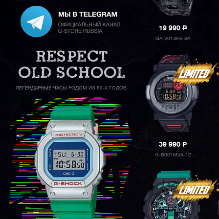
19 990
P
GA-V01SKE-8A
ЛЕГЕНДАРНЫЕ ЧАСЫ РОДОМ ИЗ 80-Х ГОДОВ
39 990
P
G-B001MVA-1E