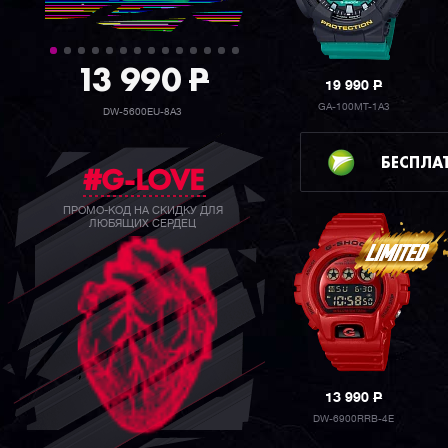
39 990
P
19 990
P
GA-100MT-1A3
GW-B5600BC-1B
БЕСПЛА
#G-LOVE
ПРОМО-КОД НА СКИДКУ ДЛЯ
ЛЮБЯЩИХ СЕРДЕЦ
13 990
P
DW-6900RRB-4E