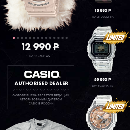
16 990
P
GA-2100CM-8A
12 990
P
BA-110XCP-4A
59 990
P
AUTHORISED DEALER
DW-5040RX-7E
G-STORE RUSSIA ЯВЛЯЕТСЯ ВЕДУЩИМ
АВТОРИЗОВАНЫМ ДИЛЕРОМ
CASIO В РОССИИ