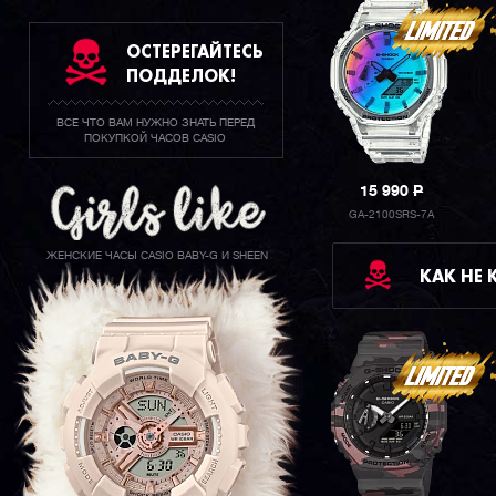
ОСТЕРЕГАЙТЕСЬ
ПОДДЕЛОК!
ВСЕ ЧТО ВАМ НУЖНО ЗНАТЬ ПЕРЕД
ПОКУПКОЙ ЧАСОВ CASIO
15 990
P
GA-2100SRS-7A
ЖЕНСКИЕ ЧАСЫ CASIO BABY-G И SHEEN
КАК НЕ