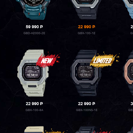
59 990
P
22 990
P
2
GBD-H2000-2E
GBX-100-1E
G
22 990
P
22 990
P
3
GBX-100-8A
GBX-100NS-1E
GB