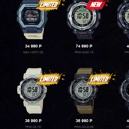
34 990
P
74 990
P
4
GBX-100TT-2E
PRW-3400-1E
PR
36 990
P
36 990
P
4
PRW-35-7E
PRW-35LD-5E
P