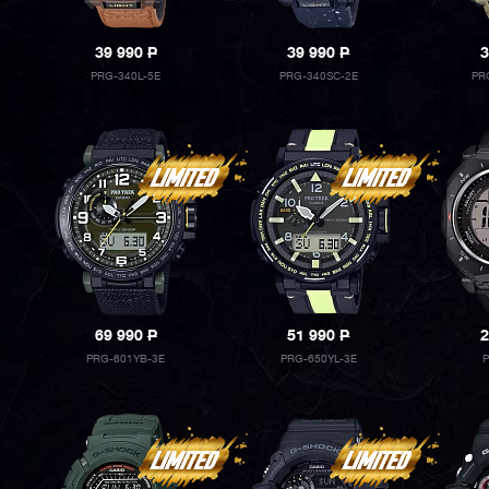
39 990
P
39 990
P
3
PRG-340L-5E
PRG-340SC-2E
PR
69 990
P
51 990
P
2
PRG-601YB-3E
PRG-650YL-3E
P