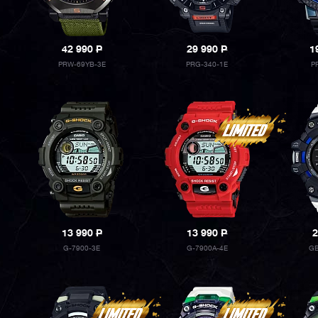
42 990
P
29 990
P
1
PRW-69YB-3E
PRG-340-1E
P
13 990
P
13 990
P
2
G-7900-3E
G-7900A-4E
GB