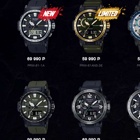
69 990
P
59 990
P
5
PRW-61-1A
PRW-61ANS-3E
P