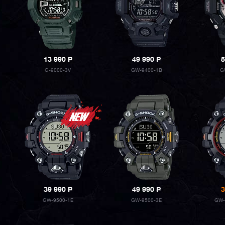
13 990
P
49 990
P
5
G-9000-3V
GW-9400-1B
G
39 990
P
49 990
P
3
GW-9500-1E
GW-9500-3E
GW-