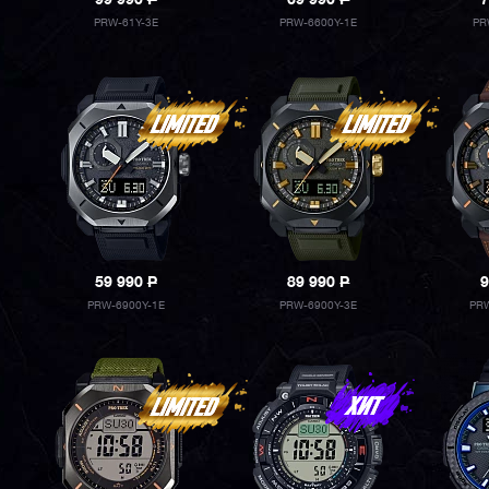
99 990
P
69 990
P
7
PRW-61Y-3E
PRW-6600Y-1E
PR
59 990
P
89 990
P
9
PRW-6900Y-1E
PRW-6900Y-3E
PRW