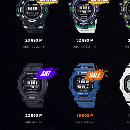
26 990
P
32 990
P
3
GBD-100LM-1E
GBD-100SM-1A7
GB
22 990
P
19 990
P
1
GBD-200-1E
GBD-200-2E
G