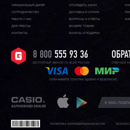
ОФИЦИАЛЬНЫЙ ДИЛЕР
ОТСЛЕДИТЬ ЗАКАЗ
КО
CОТРУДНИЧЕСТВО
ДОСТАВКА И ОПЛАТА
ПА
РАБОТА У НАС
ВОПРОСЫ И ОТВЕТЫ
МА
ДЛЯ ПРЕССЫ
ВОЗВРАТ ТОВАРА
КОНТАКТЫ
БОНУСЫ И ПОДАРКИ
8 800
555 93 36
ОБРА
БЕСПЛАТНЫЙ ЗВОНОК ПО ВСЕЙ РОССИИ
ОТВЕЧАЕМ Н
ОПЛАЧИВАЙТЕ ПОКУПКИ УДОБНО И БЕЗОПАСНО
ПОЛИТИКА КОНФИДЕНЦИАЛЬНОСТИ
БЕЗОПАС