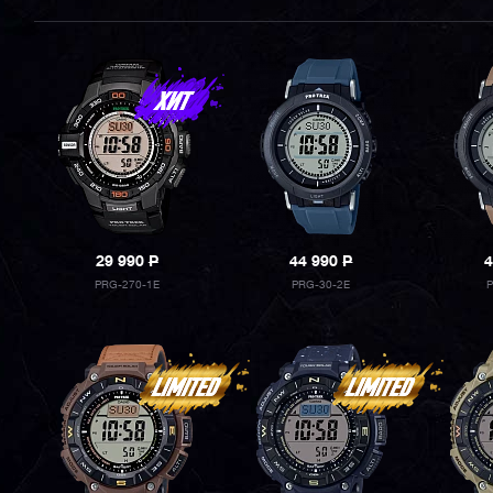
29 990
P
44 990
P
4
PRG-270-1E
PRG-30-2E
P