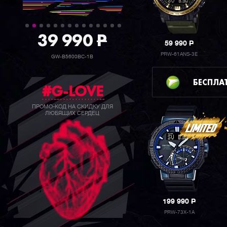
39 990
P
59 990
P
PRW-61ANS-3E
GW-B5600BC-1B
БЕСПЛА
#G-LOVE
ПРОМО-КОД НА СКИДКУ ДЛЯ
ЛЮБЯЩИХ СЕРДЕЦ
199 990
P
PRW-73X-1A