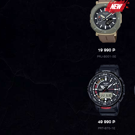
19 990
P
PRJ-B001-5E
49 990
P
PRT-B70-1E