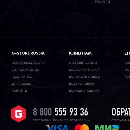
PRG-30-1E
G-STORE RUSSIA
КЛИЕНТАМ
ДЛ
ОФИЦИАЛЬНЫЙ ДИЛЕР
ОТСЛЕДИТЬ ЗАКАЗ
КО
CОТРУДНИЧЕСТВО
ДОСТАВКА И ОПЛАТА
ПА
РАБОТА У НАС
ВОПРОСЫ И ОТВЕТЫ
МА
ДЛЯ ПРЕССЫ
ВОЗВРАТ ТОВАРА
КОНТАКТЫ
БОНУСЫ И ПОДАРКИ
8 800
555 93 36
ОБРА
БЕСПЛАТНЫЙ ЗВОНОК ПО ВСЕЙ РОССИИ
ОТВЕЧАЕМ Н