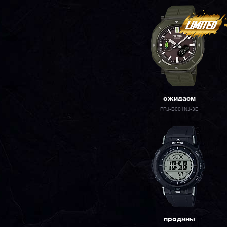
ожидаем
PRJ-B001NJ-3E
проданы