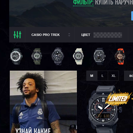
ФИЛЬТР:
КУПИТЬ НАРУЧН
CASIO PRO TREK
ЦВЕТ
ВСЕ РАЗДЕЛЫ
CASIO PRO TREK
ВСЕ CASIO
CASIO G-SHOCK
M
L
XL
В
CASIO BABY-G
CASIO EDIFICE
CITIZEN
SEIKO
ORIENT