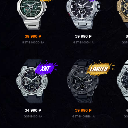
39 990
P
39 990
P
8
GST-B1000D-3A
GST-B100D-1A
GST
34 990
P
39 990
P
4
GST-B400-1A
GST-B400BB-1A
GS