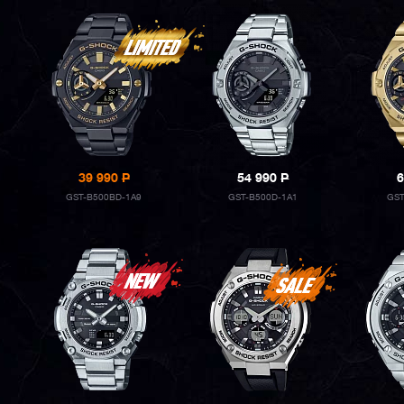
39 990
P
54 990
P
6
GST-B500BD-1A9
GST-B500D-1A1
GST