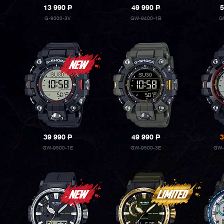
13 990
P
49 990
P
5
G-9000-3V
GW-9400-1B
G
39 990
P
49 990
P
3
GW-9500-1E
GW-9500-3E
GW-