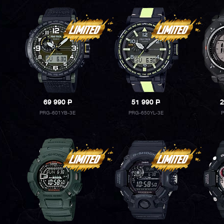
69 990
P
51 990
P
2
PRG-601YB-3E
PRG-650YL-3E
P