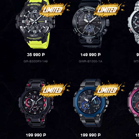
35 990
P
149 990
P
9
GR-B300RY-1A9
GWR-B1000-1A
MT
199 990
P
199 990
P
1