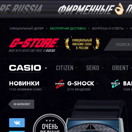
ОФИЦИАЛЬНЫЙ ДИЛЕР
БЕСПЛАТНАЯ ДОСТАВКА
ВОПРОСЫ И ОТВЕТЫ
ОФИЦИАЛЬНЫЙ
МАГАЗИН CASIO
В РОССИИ
MADE WITH HEART AND PRIDE IN
RUSSIA
CITIZEN
SEIKO
ORIENT
НОВИНКИ
G-SHOCK
ЖЕ
BA
1133 НОВИНКИ CASIO
2110 МОДЕЛЕЙ
1029
В КАТАЛОГ