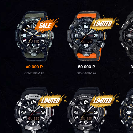
49 990
P
59 990
P
3
GG-B100-1A3
GG-B100-1A9
GG