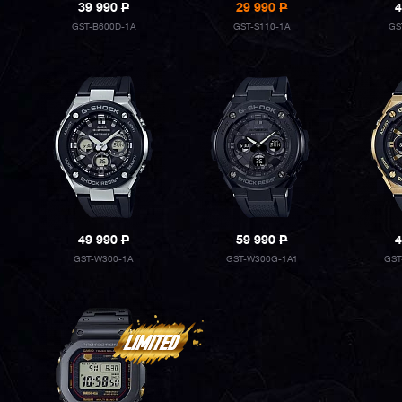
39 990
P
29 990
P
4
GST-B600D-1A
GST-S110-1A
GS
49 990
P
59 990
P
4
GST-W300-1A
GST-W300G-1A1
GST