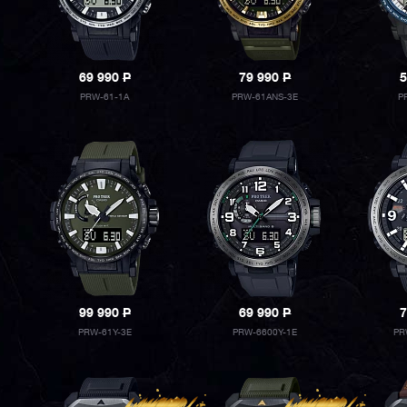
69 990
P
79 990
P
5
PRW-61-1A
PRW-61ANS-3E
P
99 990
P
69 990
P
7
PRW-61Y-3E
PRW-6600Y-1E
PR