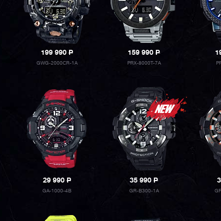
199 990
P
159 990
P
1
GWG-2000CR-1A
PRX-8000T-7A
P
29 990
P
35 990
P
3
GA-1000-4B
GR-B300-1A
GR