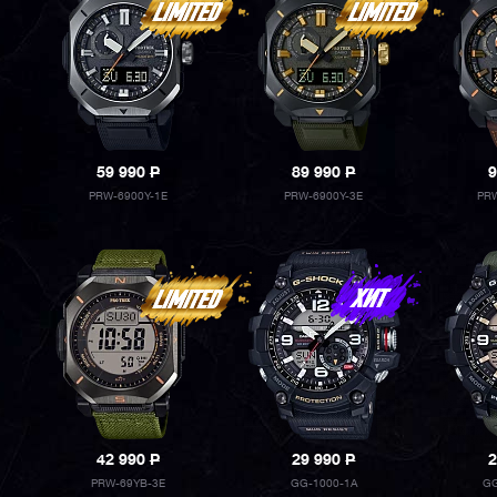
59 990
P
89 990
P
9
PRW-6900Y-1E
PRW-6900Y-3E
PRW
42 990
P
29 990
P
2
PRW-69YB-3E
GG-1000-1A
GG