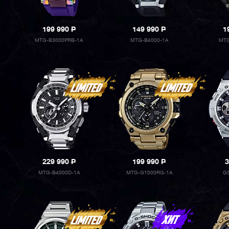
199 990
P
149 990
P
1
MTG-B3000PRB-1A
MTG-B4000-1A
MTG
229 990
P
199 990
P
3
MTG-B4000D-1A
MTG-G1000RG-1A
G