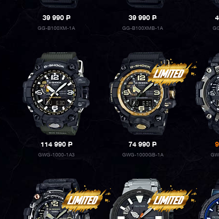
39 990
P
39 990
P
4
GG-B100XM-1A
GG-B100XMB-1A
GG
114 990
P
74 990
P
9
GWG-1000-1A3
GWG-1000GB-1A
GW