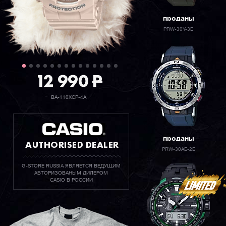
проданы
PRW-30Y-3E
12 990
P
BA-110XCP-4A
проданы
AUTHORISED DEALER
PRW-30AE-2E
G-STORE RUSSIA ЯВЛЯЕТСЯ ВЕДУЩИМ
АВТОРИЗОВАНЫМ ДИЛЕРОМ
CASIO В РОССИИ