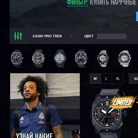
ФИЛЬТР:
КУПИТЬ НАРУЧНЫЕ 
CASIO PRO TREK
ЦВЕТ
ВСЕ РАЗДЕЛЫ
CASIO PRO TREK
ВСЕ CASIO
CASIO G-SHOCK
M
L
XL
В
CASIO BABY-G
CASIO EDIFICE
CITIZEN
SEIKO
ORIENT