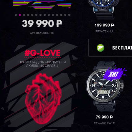
39 990
P
199 990
P
PRW-73X-1A
GW-B5600BC-1B
БЕСПЛА
#G-LOVE
ПРОМО-КОД НА СКИДКУ ДЛЯ
ЛЮБЯЩИХ СЕРДЕЦ
79 990
P
PRW-6611Y-1E