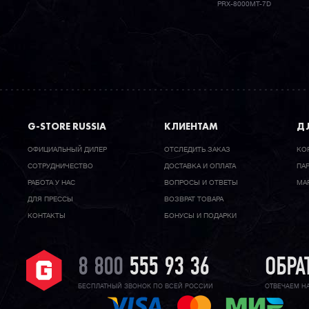
PRX-8000MT-7D
G-STORE RUSSIA
КЛИЕНТАМ
ДЛ
ОФИЦИАЛЬНЫЙ ДИЛЕР
ОТСЛЕДИТЬ ЗАКАЗ
КО
CОТРУДНИЧЕСТВО
ДОСТАВКА И ОПЛАТА
ПА
РАБОТА У НАС
ВОПРОСЫ И ОТВЕТЫ
МА
ДЛЯ ПРЕССЫ
ВОЗВРАТ ТОВАРА
КОНТАКТЫ
БОНУСЫ И ПОДАРКИ
8 800
555 93 36
ОБРА
БЕСПЛАТНЫЙ ЗВОНОК ПО ВСЕЙ РОССИИ
ОТВЕЧАЕМ Н