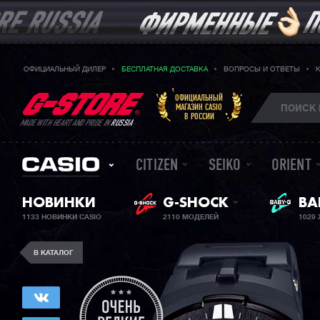
ОФИЦИАЛЬНЫЙ ДИЛЕР
БЕСПЛАТНАЯ ДОСТАВКА
ВОПРОСЫ И ОТВЕТЫ
ОФИЦИАЛЬНЫЙ
МАГАЗИН CASIO
В РОССИИ
MADE WITH HEART AND PRIDE IN
RUSSIA
CITIZEN
SEIKO
ORIENT
НОВИНКИ
G-SHOCK
BA
ЖЕ
1133 НОВИНКИ CASIO
2110 МОДЕЛЕЙ
1029
В КАТАЛОГ