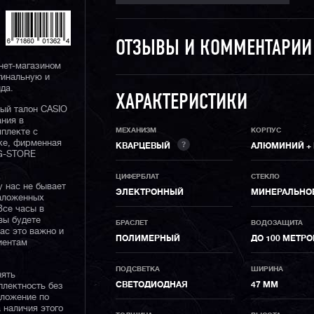
ОТЗЫВЫ И КОММЕНТАРИ
нет-магазином
гинальную и
да.
ХАРАКТЕРИСТИКИ
ный талон CASIO
ания в
МЕХАНИЗМ
КОРПУС
плекте с
ке, фирменная
?
КВАРЦЕВЫЙ
АЛЮМИНИЙ +
 G-STORE
ЦИФЕРБЛАТ
СТЕКЛО
у нас не бывает
ЭЛЕКТРОННЫЙ
МИНЕРАЛЬНО
наложенных
Все часы в
вы будете
БРАСЛЕТ
ВОДОЗАЩИТА
нас это важно и
ПОЛИМЕРНЫЙ
ДО 100 МЕТРО
иентам
ПОДСВЕТКА
ШИРИНА
нять
СВЕТОДИОДНАЯ
47 ММ
плектность без
дложение по
 наличия этого