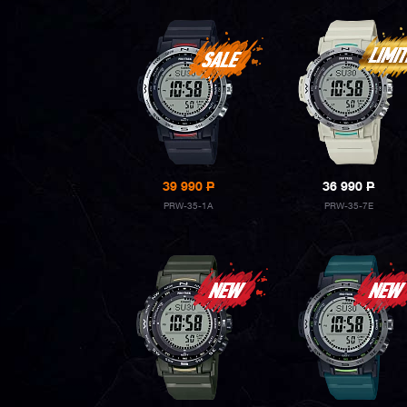
39 990
P
36 990
P
PRW-35-1A
PRW-35-7E