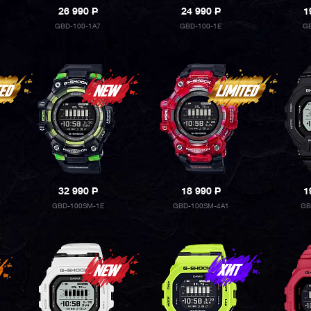
26 990
P
24 990
P
1
GBD-100-1A7
GBD-100-1E
GB
32 990
P
18 990
P
1
GBD-100SM-1E
GBD-100SM-4A1
GB