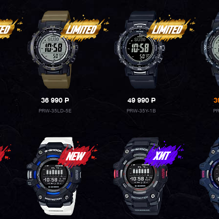
36 990
P
49 990
P
3
PRW-35LD-5E
PRW-35Y-1B
PR