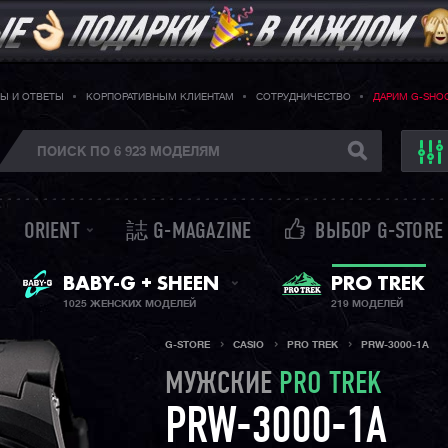
Ы И ОТВЕТЫ
КОРПОРАТИВНЫМ КЛИЕНТАМ
СОТРУДНИЧЕСТВО
ДАРИМ G-SHO
ORIENT
誌 G-MAGAZINE
ВЫБОР G-STORE
ЖЕНСКИЕ ЧАСЫ
PRO TREK
BABY-G + SHEEN
1025 ЖЕНСКИХ МОДЕЛЕЙ
219 МОДЕЛЕЙ
G-STORE
CASIO
PRO TREK
PRW-3000-1A
МУЖСКИЕ
PRO TREK
PRW-3000-1A