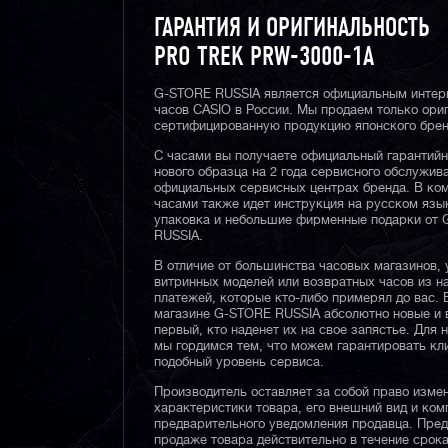
ГАРАНТИЯ И ОРИГИНАЛЬНОСТЬ
PRO TREK PRW-3000-1A
G-STORE RUSSIA является официальным интер
часов CASIO в России. Мы продаем только ори
сертифицированную продукцию японского брен
С часами вы получаете официальный гарантий
нового образца на 2 года сервисного обслужив
официальных сервисных центрах бренда. В ком
часами также идет инструкция на русском язы
упаковка и небольшие фирменные подарки от
RUSSIA.
В отличие от большинства часовых магазинов, 
витринных моделей или возвратных часов из 
платежей, которые кто-либо примерял до вас. 
магазине G-STORE RUSSIA абсолютно новые и 
первый, кто наденет их на свое запястье. Для 
мы гордимся тем, что можем гарантировать кл
подобный уровень сервиса.
Производитель оставляет за собой право изме
характеристики товара, его внешний вид и ком
предварительного уведомления продавца. Пре
продаже товара действительно в течение срока