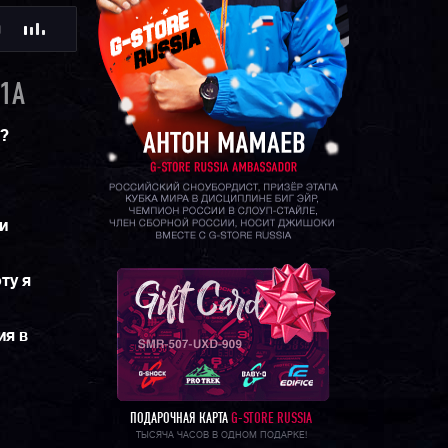
Ю
1A
м?
и
ту я
ия в
ПОДАРОЧНАЯ КАРТА
G-STORE RUSSIA
ТЫСЯЧА ЧАСОВ В ОДНОМ ПОДАРКЕ!