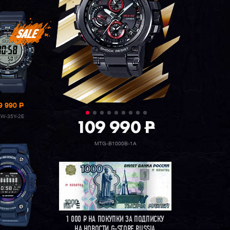
9 990
P
W-35Y-2E
109 990
P
MTG-B1000B-1A
1 000
Р
НА ПОКУПКИ ЗА ПОДПИСКУ
НА НОВОСТИ G-STORE RUSSIA