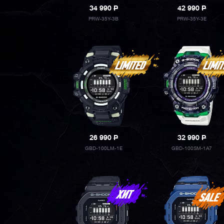
34 990
P
42 990
P
PRW-35Y-3B
PRW-35Y-3E
26 990
P
32 990
P
GBD-100LM-1E
GBD-100SM-1A7