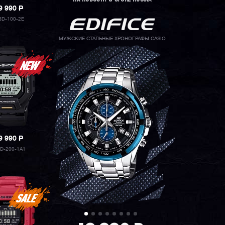
9 990
P
D-100-2E
МУЖСКИЕ СТАЛЬНЫЕ ХРОНОГРАФЫ CASIO
9 990
P
D-200-1A1