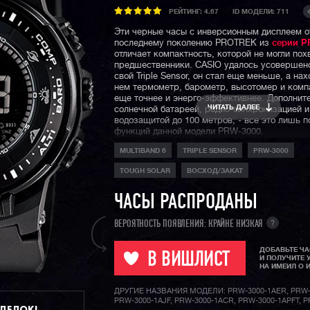
РЕЙТИНГ:
4.67
ID МОДЕЛИ: 711
Эти черные часы с инверсионным дисплеем о
последнему поколению PROTREK из
серии P
отличает компактность, которой не могли пох
предшественники. CASIO удалось усовершен
свой Triple Sensor, он стал еще меньше, а на
нем термометр, барометр, высотомер и комп
еще точнее и энерго-эффективнее. Дополните
ЧИТАТЬ ДАЛЕЕ
солнечной батареей, радио-синхронизацией и
водозащитой до 100 метров, - все это лишь п
функций данной модели PRW-3000.
MULTIBAND 6
TRIPLE SENSOR
PRW-3000
TOUGH SOLAR
ВОСХОД/ЗАКАТ
ЧАСЫ РАСПРОДАНЫ
?
ВЕРОЯТНОСТЬ ПОЯВЛЕНИЯ: КРАЙНЕ НИЗКАЯ
ДОБАВЬТЕ Ч
В ВИШЛИСТ
И ПОЛУЧИТЕ 
НА ИМЕИЛ О 
ДРУГИЕ НАЗВАНИЯ МОДЕЛИ: PRW-3000-1AER, PRW-
PRW-3000-1AJF, PRW-3000-1ACR, PRW-3000-1APFT, 
ДДЕЛОК!