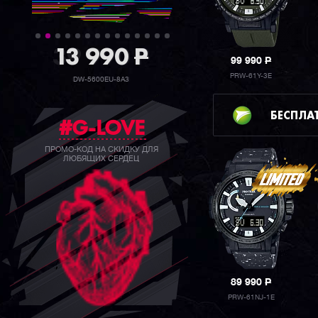
39 990
P
99 990
P
PRW-61Y-3E
GW-B5600BC-1B
БЕСПЛА
#G-LOVE
ПРОМО-КОД НА СКИДКУ ДЛЯ
ЛЮБЯЩИХ СЕРДЕЦ
89 990
P
PRW-61NJ-1E