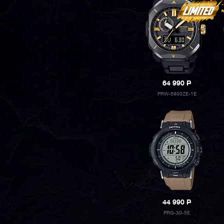
64 990
P
PRW-6900ZE-1E
44 990
P
PRG-30-5E