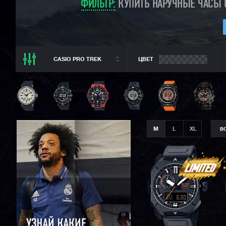
ФИЛЬТР:
КУПИТЬ НАРУЧНЫЕ ЧАСЫ C
CASIO PRO TREK
ЦВЕТ
ВСЕ РАЗДЕЛЫ
CASIO PRO TREK
ВСЕ CASIO
CASIO G-SHOCK
M
L
XL
В
CASIO BABY-G
CASIO EDIFICE
CITIZEN
SEIKO
ORIENT