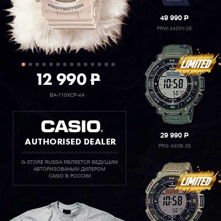
49 990
P
PRW-3400Y-2E
12 990
P
BA-110XCP-4A
29 990
P
AUTHORISED DEALER
PRG-340B-3E
G-STORE RUSSIA ЯВЛЯЕТСЯ ВЕДУЩИМ
АВТОРИЗОВАНЫМ ДИЛЕРОМ
CASIO В РОССИИ