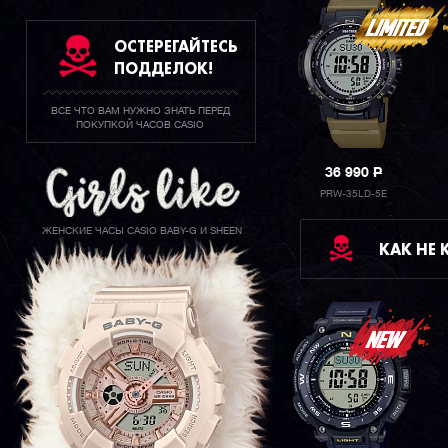
ОСТЕРЕГАЙТЕСЬ
ПОДДЕЛОК!
ВСЕ ЧТО ВАМ НУЖНО ЗНАТЬ ПЕРЕД
ПОКУПКОЙ ЧАСОВ CASIO
36 990
P
PRW-35LD-5E
ЖЕНСКИЕ ЧАСЫ CASIO BABY-G И SHEEN
КАК НЕ