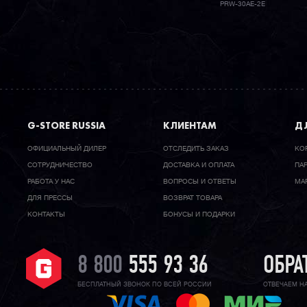
PRW-30AE-2E
G-STORE RUSSIA
КЛИЕНТАМ
ДЛ
ОФИЦИАЛЬНЫЙ ДИЛЕР
ОТСЛЕДИТЬ ЗАКАЗ
КО
CОТРУДНИЧЕСТВО
ДОСТАВКА И ОПЛАТА
ПА
РАБОТА У НАС
ВОПРОСЫ И ОТВЕТЫ
МА
ДЛЯ ПРЕССЫ
ВОЗВРАТ ТОВАРА
КОНТАКТЫ
БОНУСЫ И ПОДАРКИ
8 800
555 93 36
ОБРА
БЕСПЛАТНЫЙ ЗВОНОК ПО ВСЕЙ РОССИИ
ОТВЕЧАЕМ Н