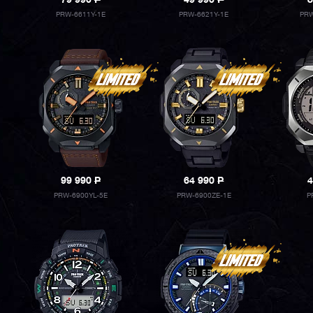
79 990
P
49 990
P
8
PRW-6611Y-1E
PRW-6621Y-1E
PRW
99 990
P
64 990
P
4
PRW-6900YL-5E
PRW-6900ZE-1E
P