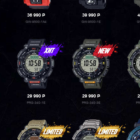
36 990
P
39 990
P
4
GW-9500-1A4
GW-9500-1E
G
29 990
P
29 990
P
2
PRG-340-1E
PRG-340-3E
PR