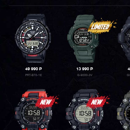
49 990
P
13 990
P
4
PRT-B70-1E
G-9000-3V
G