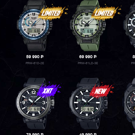
59 990
P
69 990
P
8
PRW-61D-2E
PRW-61LD-3E
PR