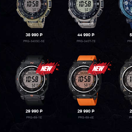
38 990
P
44 990
P
5
PRG-340SC-5E
PRG-340T-7E
PR
29 990
P
29 990
P
2
PRG-69-1E
PRG-69-4E
P