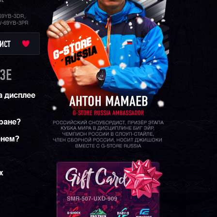
3E
69YB-3DR,
W-69YB-3PR
ИСТ
3E
а дисплее
тране?
енем?
х