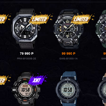
79 990
P
99 990
P
9
PRW-B1000B-2E
GWG-B1000-1A
GWG