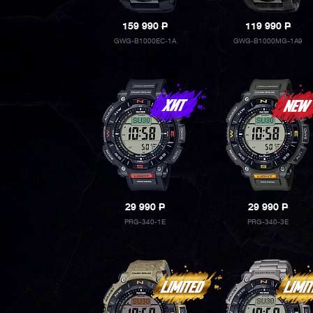
159 990
P
119 990
P
GWG-B1000EC-1A
GWG-B1000MG-1A9
29 990
P
29 990
P
PRG-340-1E
PRG-340-3E