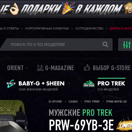
Ы И ОТВЕТЫ
КОРПОРАТИВНЫМ КЛИЕНТАМ
СОТРУДНИЧЕСТВО
ДАРИМ G-SHO
ORIENT
誌 G-MAGAZINE
ВЫБОР G-STORE
BABY-G + SHEEN
PRO TREK
ЖЕНСКИЕ ЧАСЫ
1025 ЖЕНСКИХ МОДЕЛЕЙ
219 МОДЕЛЕЙ
G-STORE
CASIO
PRO TREK
PRW-69YB-3E
МУЖСКИЕ
PRO TREK
PRW-69YB-3E