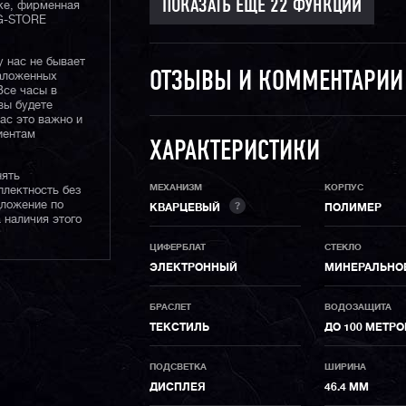
ке, фирменная
 G-STORE
у нас не бывает
ОТЗЫВЫ И КОММЕНТАРИ
наложенных
Все часы в
вы будете
нас это важно и
иентам
ХАРАКТЕРИСТИКИ
нять
МЕХАНИЗМ
КОРПУС
плектность без
дложение по
?
КВАРЦЕВЫЙ
ПОЛИМЕР
 наличия этого
ЦИФЕРБЛАТ
СТЕКЛО
ЭЛЕКТРОННЫЙ
МИНЕРАЛЬНО
БРАСЛЕТ
ВОДОЗАЩИТА
ТЕКСТИЛЬ
ДО 100 МЕТРО
ПОДСВЕТКА
ШИРИНА
ДИСПЛЕЯ
46.4 ММ