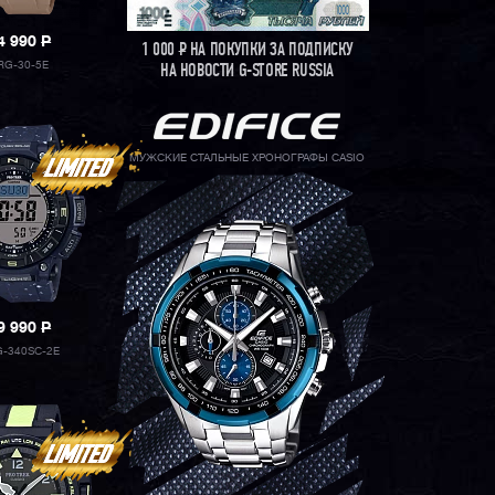
4 990
P
1 000
Р
НА ПОКУПКИ ЗА ПОДПИСКУ
RG-30-5E
НА НОВОСТИ G-STORE RUSSIA
МУЖСКИЕ СТАЛЬНЫЕ ХРОНОГРАФЫ CASIO
9 990
P
-340SC-2E