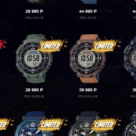
29 990
P
44 990
P
4
PRG-270-1E
PRG-30-2E
P
29 990
P
39 990
P
3
PRG-340B-3E
PRG-340L-5E
PRG