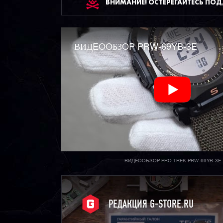
ВНИМАНИЕ! ОСТЕРЕГАЙТЕСЬ ПО
ВИДEOOБЗOP PRW-69YB-3E
ВИДЕООБЗОР PRO TREK PRW-69YB-3E
РЕДАКЦИЯ G-STORE.RU