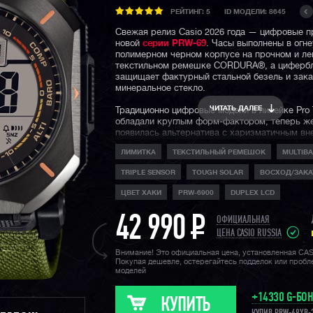
РЕЙТИНГ:
5
ID МОДЕЛИ: 8645
Свежая релиз Casio 2026 года — цифровые п
новой
серии PRW-69
. Часы выполнены в огн
полимерном черном корпусе на прочном и ле
текстильном ремешке CORDURA®, а цифербл
защищает фактурный стальной безель и зак
минеральное стекло.
ЧИТАТЬ ДАЛЕЕ
Традиционно цифровые модели в линейке Pro 
обладали круглым форм-фактором, теперь же
появилась альтернатива с харизматичным в
видом с отсылкой к бушкрафту.
ЛИМИТКА
ТЕКСТИЛЬНЫЙ РЕМЕШОК
MULTIBA
На борту у модели: термометр, барометр, вы
TRIPLE SENSOR
TOUGH SOLAR
ВОСХОД/ЗАКА
компас, солнечная батарея, данные о заходе 
Солнца, автоматическая подсветка, радио-си
ЦВЕТ ХАКИ
PRW-6900
DUPLEX LCD
времени с атомными часами на разных конти
еще более десятка часовых функций!
42 990
P
ОФИЦИАЛЬНАЯ
Без сомнений, эти протреки станут незамен
ЦЕНА CASIO RUSSIA
помощником в путешествиях, восхождениях, 
Внимание! Это официальная цена, установленная CA
во время активного времяпровождения для с
Покупая дешевле, остерегайтесь подделок или проб
владельцев по всему миру.
моделей
+14330 G-БО
КУПИТЬ