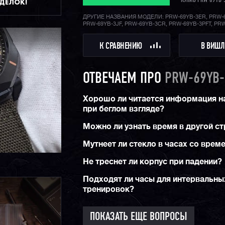
КУПИВ PRW-69YB-
ДДЕЛОК!
ДРУГИЕ НАЗВАНИЯ МОДЕЛИ: PRW-69YB-3ER, PRW-
PRW-69YB-3JF, PRW-69YB-3CR, PRW-69YB-3PFT, PR
К СРАВНЕНИЮ
В ВИШЛ
ОТВЕЧАЕМ ПРО
PRW-69YB-
Хорошо ли читается информация н
при беглом взгляде?
Можно ли узнать время в другой с
Мутнеет ли стекло в часах со врем
Не треснет ли корпус при падении?
Подходят ли часы для интервальны
тренировок?
ПОКАЗАТЬ ЕЩЕ ВОПРОСЫ