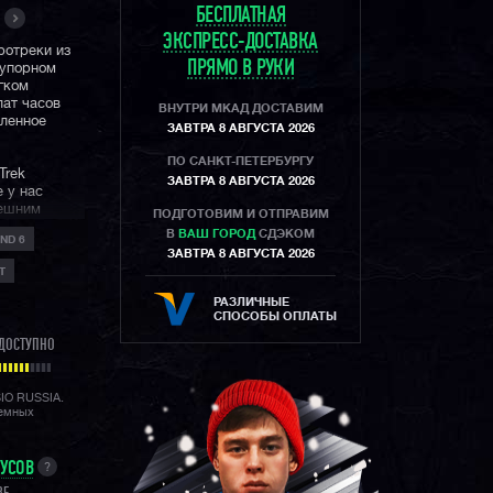
БЕСПЛАТНАЯ
ЭКСПРЕСС-ДОСТАВКА
ротреки из
ПРЯМО В РУКИ
еупорном
гком
ат часов
ВНУТРИ МКАД ДОСТАВИМ
аленное
ЗАВТРА 8 АВГУСТА 2026
ПО САНКТ-ПЕТЕРБУРГУ
Trek
ЗАВТРА 8 АВГУСТА 2026
 у нас
нешним
ПОДГОТОВИМ И ОТПРАВИМ
В
ВАШ ГОРОД
СДЭКОМ
ND 6
ЗАВТРА 8 АВГУСТА 2026
сотомер,
Т
и восходе
нхронизация
РАЗЛИЧНЫЕ
нентах и
СПОСОБЫ ОПЛАТЫ
ДОСТУПНО
имым
хайкинге и
SIO RUSSIA.
воих
лемных
НУСОВ
?