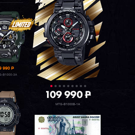
9 990
P
-B1000-3A
109 990
P
MTG-B1000B-1A