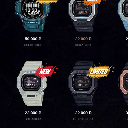
59 990
P
22 990
P
2
GBD-H2000-2E
GBX-100-1E
G
22 990
P
22 990
P
3
GBX-100-8A
GBX-100NS-1E
GB