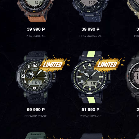
39 990
P
39 990
P
3
PRG-340L-5E
PRG-340SC-2E
PR
69 990
P
51 990
P
2
PRG-601YB-3E
PRG-650YL-3E
P