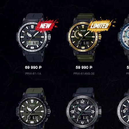
69 990
P
59 990
P
5
PRW-61-1A
PRW-61ANS-3E
P