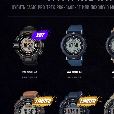
КУПИТЬ CASIO PRO TREK PRG-340B-3E ИЛИ ПОХОЖУЮ М
29 990
P
44 990
P
4
PRG-270-1E
PRG-30-2E
P