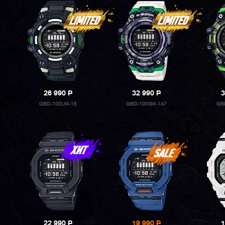
26 990
P
32 990
P
3
GBD-100LM-1E
GBD-100SM-1A7
GB
22 990
P
19 990
P
1