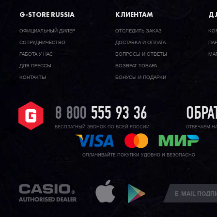
G-STORE RUSSIA
КЛИЕНТАМ
ДЛ
ОФИЦИАЛЬНЫЙ ДИЛЕР
ОТСЛЕДИТЬ ЗАКАЗ
КО
CОТРУДНИЧЕСТВО
ДОСТАВКА И ОПЛАТА
ПА
РАБОТА У НАС
ВОПРОСЫ И ОТВЕТЫ
МА
ДЛЯ ПРЕССЫ
ВОЗВРАТ ТОВАРА
КОНТАКТЫ
БОНУСЫ И ПОДАРКИ
8 800
555 93 36
ОБРА
БЕСПЛАТНЫЙ ЗВОНОК ПО ВСЕЙ РОССИИ
ОТВЕЧАЕМ Н
ОПЛАЧИВАЙТЕ ПОКУПКИ УДОБНО И БЕЗОПАСНО