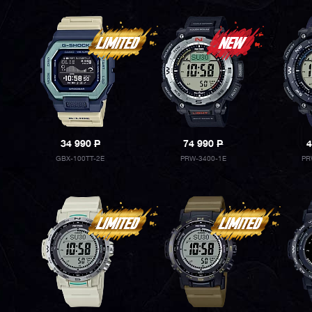
34 990
P
74 990
P
4
GBX-100TT-2E
PRW-3400-1E
PR