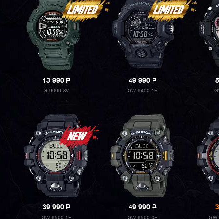
13 990
P
49 990
P
5
G-9000-3V
GW-9400-1B
G
39 990
P
49 990
P
3
GW-9500-1E
GW-9500-3E
GW-