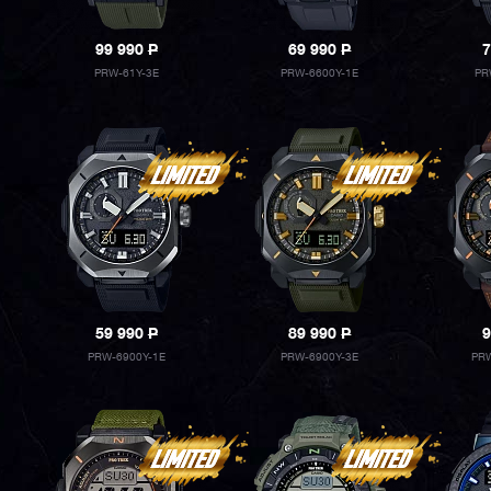
99 990
P
69 990
P
7
PRW-61Y-3E
PRW-6600Y-1E
PR
59 990
P
89 990
P
9
PRW-6900Y-1E
PRW-6900Y-3E
PRW