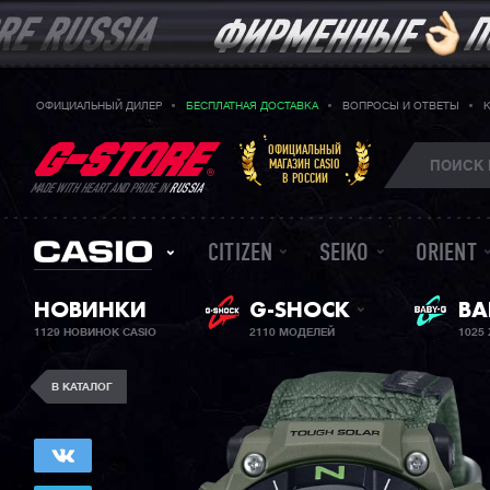
ОФИЦИАЛЬНЫЙ ДИЛЕР
БЕСПЛАТНАЯ ДОСТАВКА
ВОПРОСЫ И ОТВЕТЫ
ОФИЦИАЛЬНЫЙ
МАГАЗИН CASIO
В РОССИИ
MADE WITH HEART AND PRIDE IN
RUSSIA
CITIZEN
SEIKO
ORIENT
ЖЕ
НОВИНКИ
G-SHOCK
BA
1129 НОВИНОК CASIO
2110 МОДЕЛЕЙ
1025
В КАТАЛОГ