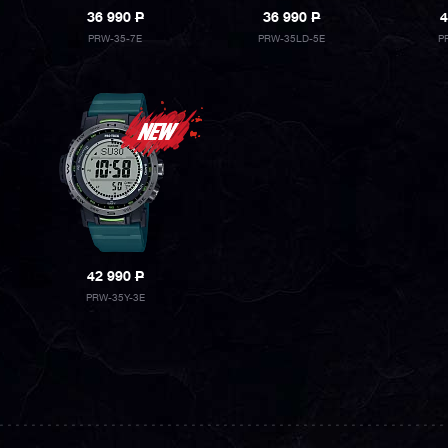
36 990
P
36 990
P
4
PRW-35-7E
PRW-35LD-5E
P
42 990
P
PRW-35Y-3E