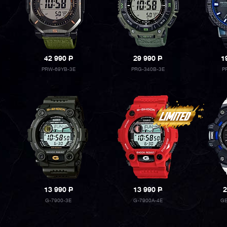
42 990
P
29 990
P
1
PRW-69YB-3E
PRG-340B-3E
P
13 990
P
13 990
P
2
G-7900-3E
G-7900A-4E
GB