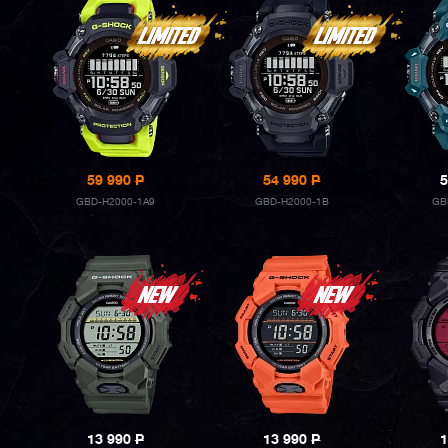
59 990
P
54 990
P
5
GBD-H2000-1A9
GBD-H2000-1B
GB
13 990
P
13 990
P
1