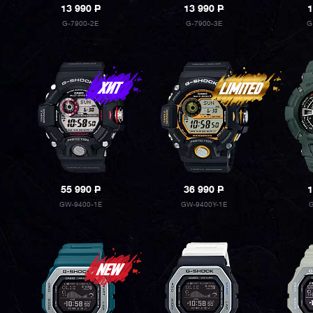
13 990
P
13 990
P
1
G-7900-2E
G-7900-3E
G
55 990
P
36 990
P
1
GW-9400-1E
GW-9400Y-1E