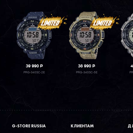
39 990
P
38 990
P
4
PRG-340SC-2E
PRG-340SC-5E
P
G-STORE RUSSIA
КЛИЕНТАМ
ДЛ