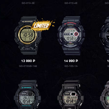
GD-010-3E
GD-010-4E
GD
13 990
P
14 990
P
1
GD-010GB-1A9
GD-100-1A
G