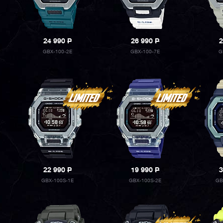
24 990
P
26 990
P
2
GBX-100-2E
GBX-100-7E
G
22 990
P
19 990
P
3
GBX-100S-1E
GBX-100S-2E
GB