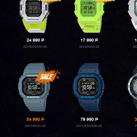
24 990
P
17 990
P
1
GD-B500MW-8E
GD-B500S-3E
GD
54 990
P
79 990
P
3
DW-H5600-2E
DW-H5600MB-2E
P