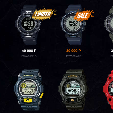
49 990
P
39 990
P
3
PRW-35Y-1B
PRW-35Y-2E
P