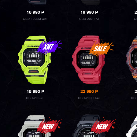
18 990
P
19 990
P
2
GBD-100SM-4A1
GBD-200-1A1
G
18 990
P
23 990
P
2
GBD-200-9E
GBD-200RD-4E
GBD