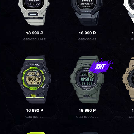
18 990
P
18 990
P
1
GBD-200UU-9E
GBD-300-1E
G
16 990
P
19 990
P
1
GBD-800-8E
GBD-800UC-3E
GB