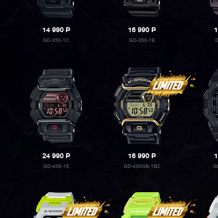
14 990
P
16 990
P
1
GD-350-1C
GD-350-1E
G
24 990
P
16 990
P
1
GD-400-1E
GD-400GB-1B2
G