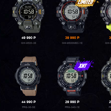
49 990
P
39 990
P
3
GW-9500-3E
GW-9500MEC-1E
GW-
44 990
P
29 990
P
2
PRG-30-5E
PRG-340-1E
P