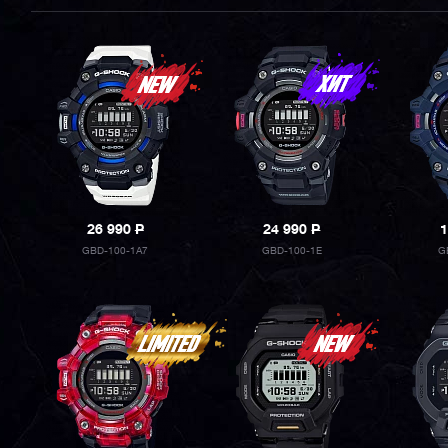
26 990
P
24 990
P
1
GBD-100-1A7
GBD-100-1E
G