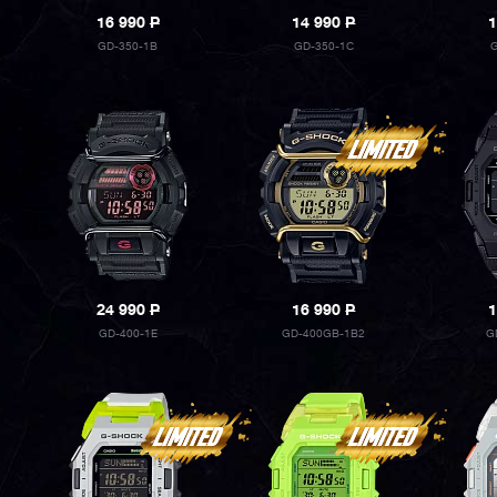
16 990
P
14 990
P
1
GD-350-1B
GD-350-1C
G
24 990
P
16 990
P
1
GD-400-1E
GD-400GB-1B2
G