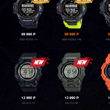
89 990
P
59 990
P
5
GBD-H2000-1A
GBD-H2000-1A9
GB
13 990
P
13 990
P
1
GD-010-1E
GD-010-3E
G