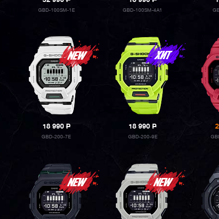
32 990
P
18 990
P
1
GBD-100SM-1E
GBD-100SM-4A1
GB
18 990
P
18 990
P
2
GBD-200-7E
GBD-200-9E
GB