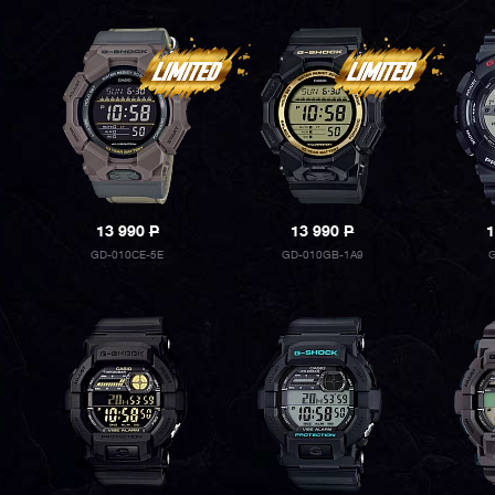
13 990
P
13 990
P
1
GD-010CE-5E
GD-010GB-1A9
G