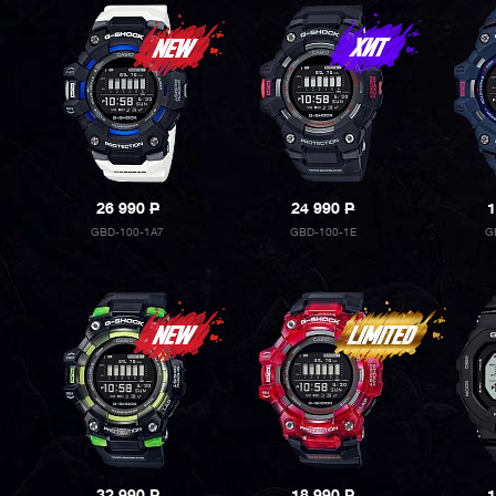
26 990
P
24 990
P
1
GBD-100-1A7
GBD-100-1E
G