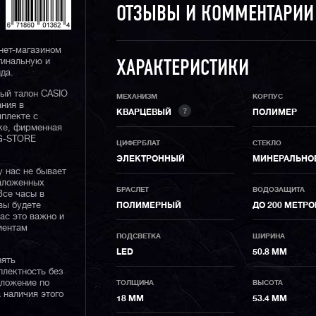
ОТЗЫВЫ И КОММЕНТАРИ
нет-магазином
гинальную и
ХАРАКТЕРИСТИКИ
да.
ный талон CASIO
МЕХАНИЗМ
КОРПУС
ания в
?
КВАРЦЕВЫЙ
ПОЛИМЕР
плекте с
ке, фирменная
 G-STORE
ЦИФЕРБЛАТ
СТЕКЛО
ЭЛЕКТРОННЫЙ
МИНЕРАЛЬНО
у нас не бывает
наложенных
БРАСЛЕТ
ВОДОЗАЩИТА
Все часы в
вы будете
ПОЛИМЕРНЫЙ
ДО 200 МЕТР
нас это важно и
иентам
ПОДСВЕТКА
ШИРИНА
LED
50.8 ММ
нять
плектность без
дложение по
ТОЛЩИНА
ВЫСОТА
 наличия этого
18 ММ
53.4 ММ