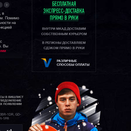
БЕСПЛАТНАЯ
ЭКСПРЕСС-ДОСТАВКА
, в
ПРЯМО В РУКИ
ем. Помимо
ьности на
нкцией
ВНУТРИ МКАД ДОСТАВИМ
СОБСТВЕННЫМ КУРЬЕРОМ
 с
В РЕГИОНЫ ДОСТАВЛЯЕМ
o. Вы
СДЭКОМ ПРЯМО В РУКИ
ыми
РАЗЛИЧНЫЕ
СПОСОБЫ ОПЛАТЫ
АСЫ В ВИШЛИСТ
УВЕДОМЛЕНИЕ
ИХ ПОЯВЛЕНИИ
0BR-1DR, GD-
BR-1PR