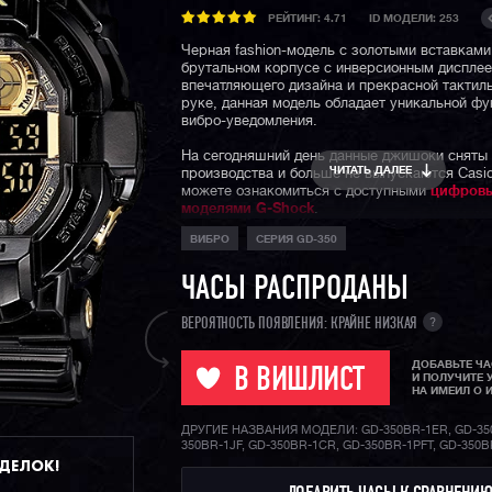
РЕЙТИНГ:
4.71
ID МОДЕЛИ: 253
Черная fashion-модель с золотыми вставками
брутальном корпусе с инверсионным диспле
впечатляющего дизайна и прекрасной тактил
руке, данная модель обладает уникальной фу
вибро-уведомления.
На сегодняшний день данные джишоки сняты
ЧИТАТЬ ДАЛЕЕ
производства и больше не выпускаются Casi
можете ознакомиться с доступными
цифров
моделями G-Shock
.
ВИБРО
СЕРИЯ GD-350
ЧАСЫ РАСПРОДАНЫ
?
ВЕРОЯТНОСТЬ ПОЯВЛЕНИЯ: КРАЙНЕ НИЗКАЯ
ДОБАВЬТЕ Ч
В ВИШЛИСТ
И ПОЛУЧИТЕ 
НА ИМЕИЛ О 
ДРУГИЕ НАЗВАНИЯ МОДЕЛИ: GD-350BR-1ER, GD-35
350BR-1JF, GD-350BR-1CR, GD-350BR-1PFT, GD-350
ДДЕЛОК!