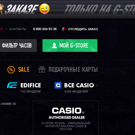
8 800 555 93 36
CK
КОНТАКТЫ
ОТСЛЕДИТЬ ЗАКАЗ
ФИЛЬТР ЧАСОВ
МОЙ G-STORE
SALE
ПОДАРОЧНЫЕ КАРТЫ
EDIFICE
ВСЕ CASIO
742 МОДЕЛИ
4358 МОДЕЛЕЙ
-350BR-1E
G-STORE RUSSIA - ОФИЦИАЛЬНЫЙ
ИНТЕРНЕТ-МАГАЗИН CASIO В
РОССИИ