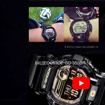
6 ФОТО CASIO GD-350BR-1E
ВИДEOOБЗOP GD-350BR-1E