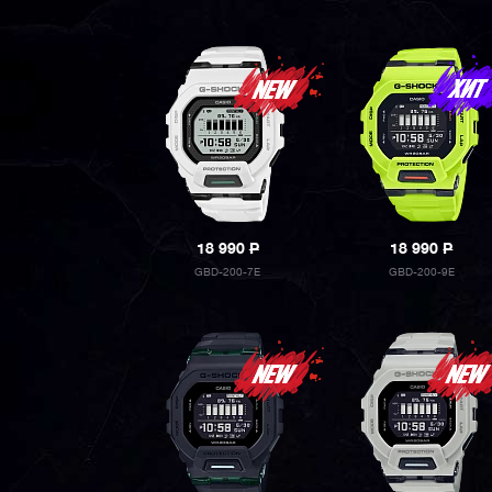
18 990
P
18 990
P
GBD-200-7E
GBD-200-9E