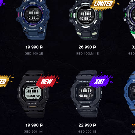
19 990
P
26 990
P
3
GBD-100-2E
GBD-100LM-1E
GBD
19 990
P
22 990
P
1
GBD-200-1A1
GBD-200-1E
GB