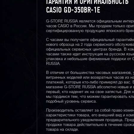
ГАРАНТИЯ И ОРИГИНАЛЬНОСТЬ
CASIO GD-350BR-1E
G-STORE RUSSIA является официальным интер
часов CASIO в России. Мы продаем только ори
сертифицированную продукцию японского брен
С часами вы получаете официальный гарантий
нового образца на 2 года сервисного обслужив
официальных сервисных центрах бренда. В ком
часами также идет инструкция на русском язы
упаковка и небольшие фирменные подарки от
RUSSIA.
В отличие от большинства часовых магазинов, 
витринных моделей или возвратных часов из 
платежей, которые кто-либо примерял до вас. 
магазине G-STORE RUSSIA абсолютно новые и 
первый, кто наденет их на свое запястье. Для 
мы гордимся тем, что можем гарантировать кл
подобный уровень сервиса.
Производитель оставляет за собой право изме
характеристики товара, его внешний вид и ком
предварительного уведомления продавца. Пре
продаже товара действительно в течение срока
товара на складе.