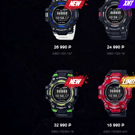
26 990
P
24 990
P
GBD-100-1A7
GBD-100-1E
32 990
P
18 990
P
GBD-100SM-1E
GBD-100SM-4A1