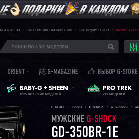
Ы И ОТВЕТЫ
КОРПОРАТИВНЫМ КЛИЕНТАМ
СОТРУДНИЧЕСТВО
ДАРИМ G-SHO
ORIENT
誌 G-MAGAZINE
ВЫБОР G-STORE
ЖЕНСКИЕ ЧАСЫ
PRO TREK
BABY-G + SHEEN
1025 ЖЕНСКИХ МОДЕЛЕЙ
219 МОДЕЛЕЙ
G-STORE
CASIO
G-SHOCK
G-CLASSIC
GD
МУЖСКИЕ
G-SHOCK
GD-350BR-1E