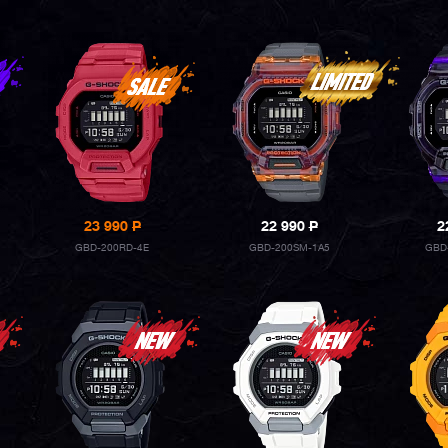
23 990
P
22 990
P
2
GBD-200RD-4E
GBD-200SM-1A5
GBD