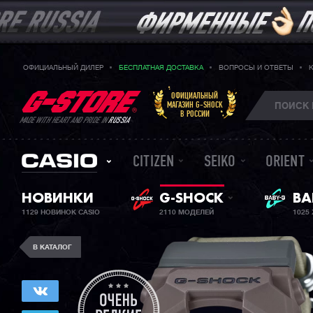
ОФИЦИАЛЬНЫЙ ДИЛЕР
БЕСПЛАТНАЯ ДОСТАВКА
ВОПРОСЫ И ОТВЕТЫ
ОФИЦИАЛЬНЫЙ
МАГАЗИН G-SHOCK
В РОССИИ
MADE WITH HEART AND PRIDE IN
RUSSIA
CITIZEN
SEIKO
ORIENT
НОВИНКИ
G-SHOCK
ЖЕ
BA
1129 НОВИНОК CASIO
2110 МОДЕЛЕЙ
1025
В КАТАЛОГ