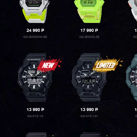
24 990
P
17 990
P
1
GD-B500MW-8E
GD-B500S-3E
GD
13 990
P
13 990
P
1
GA-010-1A
GA-010-1A1