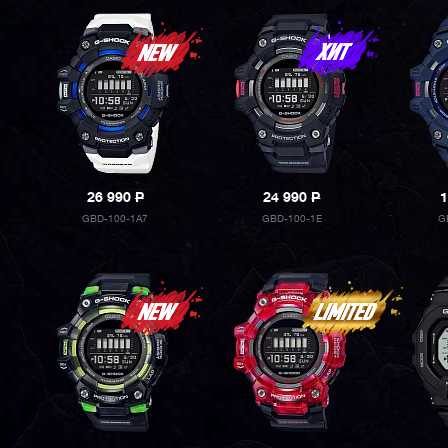
26 990
P
24 990
P
1
GBD-100-1A7
GBD-100-1E
G