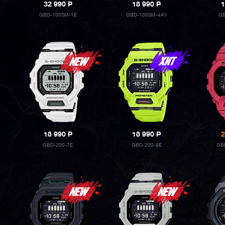
32 990
P
18 990
P
1
GBD-100SM-1E
GBD-100SM-4A1
GB
18 990
P
18 990
P
2
GBD-200-7E
GBD-200-9E
GB