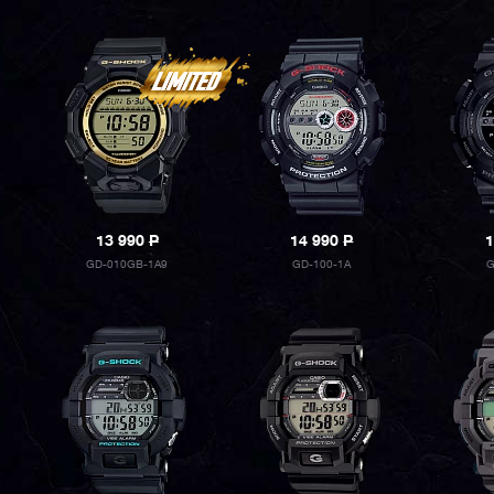
13 990
P
14 990
P
1
GD-010GB-1A9
GD-100-1A
G