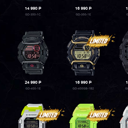
14 990
P
16 990
P
1
GD-350-1C
GD-350-1E
G
24 990
P
16 990
P
1
GD-400-1E
GD-400GB-1B2
G