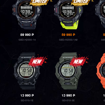
89 990
P
59 990
P
5
GBD-H2000-1A
GBD-H2000-1A9
GB
13 990
P
13 990
P
1
GD-010-1E
GD-010-3E
G