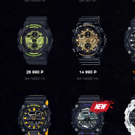
GA-100WD-1A
GA-140-1A1
G
26 990
P
14 990
P
1
GA-140DC-1A
GA-140GB-1A1