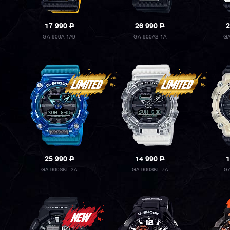
17 990
P
26 990
P
2
GA-900A-1A9
GA-900AS-1A
GA
25 990
P
14 990
P
1
GA-900SKL-2A
GA-900SKL-7A
G