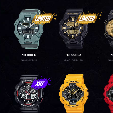
13 990
P
13 990
P
1
GA-010CE-2A
GA-010GB-1A9
GA-