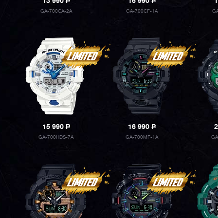
13 990
P
16 990
P
1
GA-700CA-2A
GA-700CF-1A
G
15 990
P
16 990
P
2
GA-700HDS-7A
GA-700MF-1A
GA