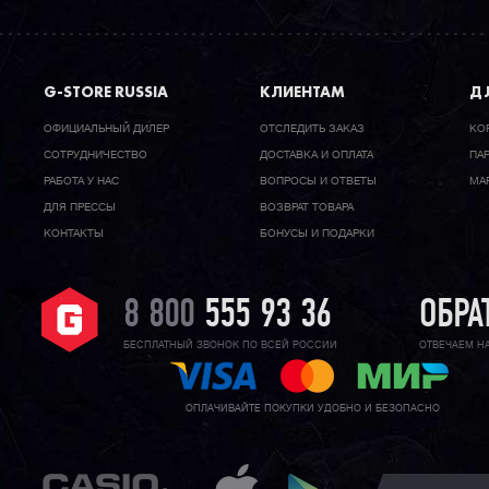
G-STORE RUSSIA
КЛИЕНТАМ
ДЛ
ОФИЦИАЛЬНЫЙ ДИЛЕР
ОТСЛЕДИТЬ ЗАКАЗ
КО
CОТРУДНИЧЕСТВО
ДОСТАВКА И ОПЛАТА
ПА
РАБОТА У НАС
ВОПРОСЫ И ОТВЕТЫ
МА
ДЛЯ ПРЕССЫ
ВОЗВРАТ ТОВАРА
КОНТАКТЫ
БОНУСЫ И ПОДАРКИ
8 800
555 93 36
ОБРА
БЕСПЛАТНЫЙ ЗВОНОК ПО ВСЕЙ РОССИИ
ОТВЕЧАЕМ Н
ОПЛАЧИВАЙТЕ ПОКУПКИ УДОБНО И БЕЗОПАСНО