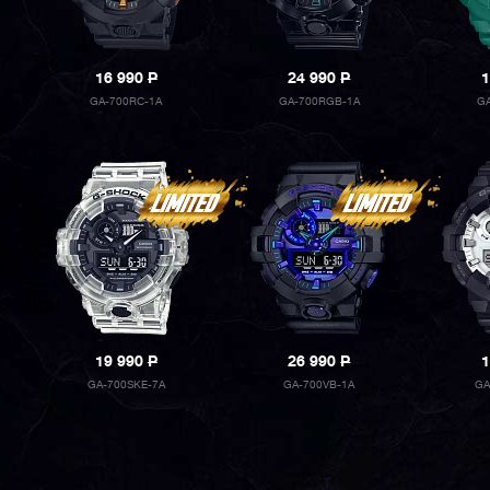
16 990
P
24 990
P
1
GA-700RC-1A
GA-700RGB-1A
GA
19 990
P
26 990
P
1
GA-700SKE-7A
GA-700VB-1A
GA