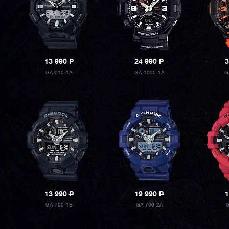
13 990
P
24 990
P
3
GA-010-1A
GA-1000-1A
G
13 990
P
19 990
P
1
GA-700-1B
GA-700-2A