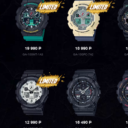
19 990
P
18 990
P
1
GA-100MT-1A3
GA-100PC-7A2
GA
12 990
P
16 490
P
1