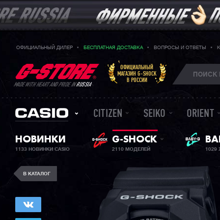
ОФИЦИАЛЬНЫЙ ДИЛЕР
БЕСПЛАТНАЯ ДОСТАВКА
ВОПРОСЫ И ОТВЕТЫ
ОФИЦИАЛЬНЫЙ
МАГАЗИН G-SHOCK
В РОССИИ
MADE WITH HEART AND PRIDE IN
RUSSIA
CITIZEN
SEIKO
ORIENT
НОВИНКИ
G-SHOCK
ЖЕ
BA
1133 НОВИНКИ CASIO
2110 МОДЕЛЕЙ
1029
В КАТАЛОГ