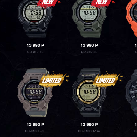
13 990
P
13 990
P
1
GD-010-1E
GD-010-3E
G
13 990
P
13 990
P
1
GD-010CE-5E
GD-010GB-1A9
G