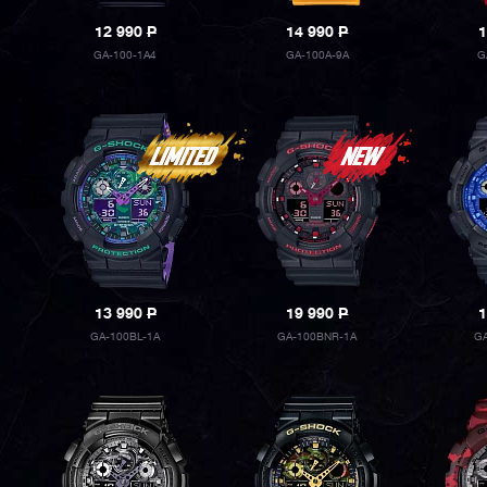
12 990
P
14 990
P
1
GA-100-1A4
GA-100A-9A
G
13 990
P
19 990
P
1
GA-100BL-1A
GA-100BNR-1A
GA