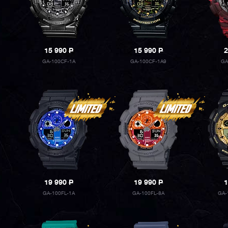
15 990
P
15 990
P
2
GA-100CF-1A
GA-100CF-1A9
GA
19 990
P
19 990
P
1
GA-100FL-1A
GA-100FL-8A
GA-