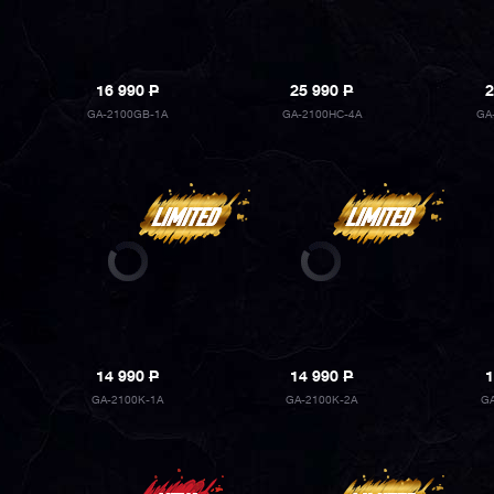
16 990
P
25 990
P
2
GA-2100GB-1A
GA-2100HC-4A
GA
14 990
P
14 990
P
1
GA-2100K-1A
GA-2100K-2A
GA