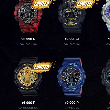
23 990
P
19 990
P
1
GA-100CM-4A
GA-100CY-1A
GA
16 990
P
19 990
P
1
GA-100GGB-1A9
GA-100L-2A
GA