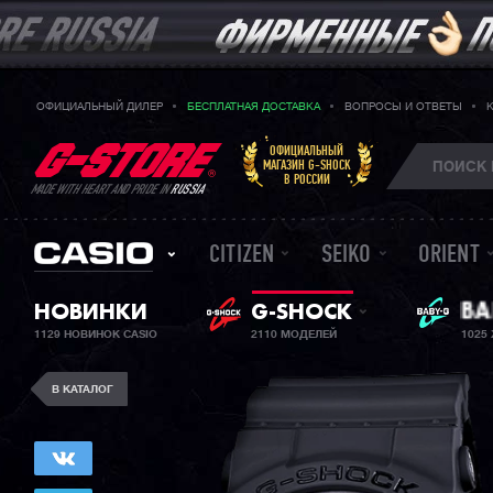
ОФИЦИАЛЬНЫЙ ДИЛЕР
БЕСПЛАТНАЯ ДОСТАВКА
ВОПРОСЫ И ОТВЕТЫ
ОФИЦИАЛЬНЫЙ
МАГАЗИН G-SHOCK
В РОССИИ
MADE WITH HEART AND PRIDE IN
RUSSIA
CITIZEN
SEIKO
ORIENT
BA
НОВИНКИ
G-SHOCK
ЖЕ
1129 НОВИНОК CASIO
2110 МОДЕЛЕЙ
1025
В КАТАЛОГ