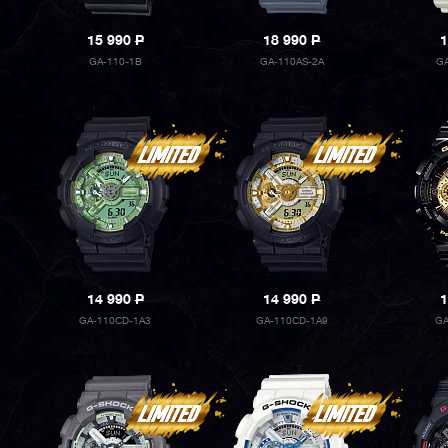
15 990
P
18 990
P
1
GA-110-1B
GA-110AS-2A
G
14 990
P
14 990
P
1
GA-110CD-1A3
GA-110CD-1A9
GA