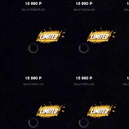
18 990
P
18 990
P
1
GA-2100BWP-2A
GA-2100CM-5A
GA
15 990
P
15 990
P
1
GA-2100FL-1A
GA-2100FL-8A
GA-