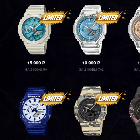
15 990
P
19 990
P
1
GA-2100AS-5A
GA-2100BM-7A2
GA-