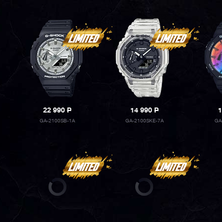
22 990
P
14 990
P
1
GA-2100SB-1A
GA-2100SKE-7A
GA