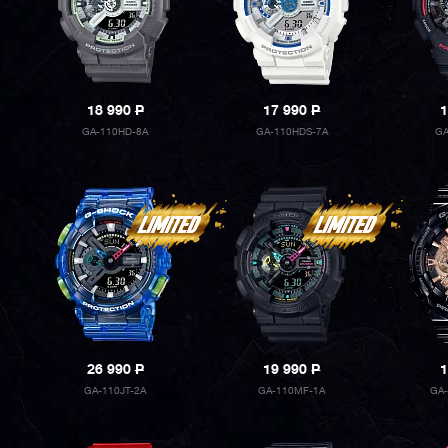
18 990
P
17 990
P
1
GA-110HD-8A
GA-110HDS-7A
GA
26 990
P
19 990
P
1
GA-110JT-2A
GA-110MF-1A
GA