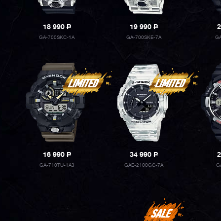
18 990
P
19 990
P
2
GA-700SKC-1A
GA-700SKE-7A
GA
16 990
P
34 990
P
2
GA-710TU-1A3
GAE-2100GC-7A
G