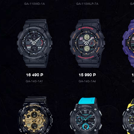
GA-110WD-1A
GA-110WLP-7A
GA
16 490
P
15 990
P
1
GA-140-1A1
GA-140-1A4