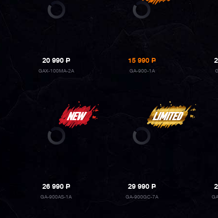
20 990
P
15 990
P
2
GAX-100MA-2A
GA-900-1A
26 990
P
29 990
P
2
GA-900AS-1A
GA-900GC-7A
GA