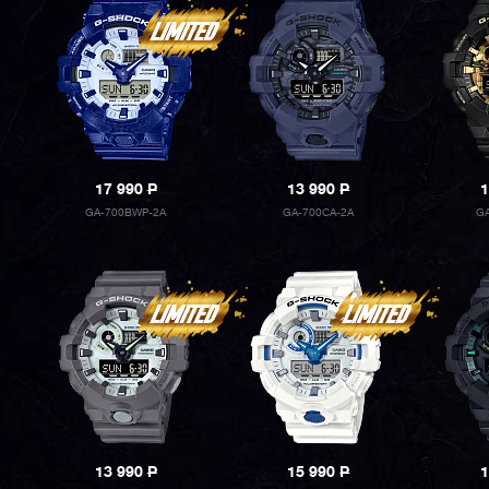
17 990
P
13 990
P
1
GA-700BWP-2A
GA-700CA-2A
GA
13 990
P
15 990
P
1