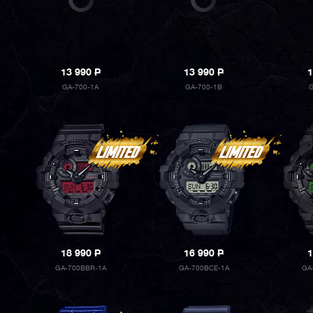
13 990
P
13 990
P
1
GA-700-1A
GA-700-1B
18 990
P
16 990
P
1
GA-700BBR-1A
GA-700BCE-1A
GA