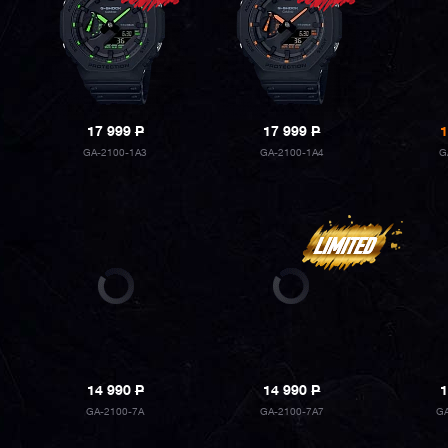
17 999
P
17 999
P
1
GA-2100-1A3
GA-2100-1A4
G
14 990
P
14 990
P
1
GA-2100-7A
GA-2100-7A7
G