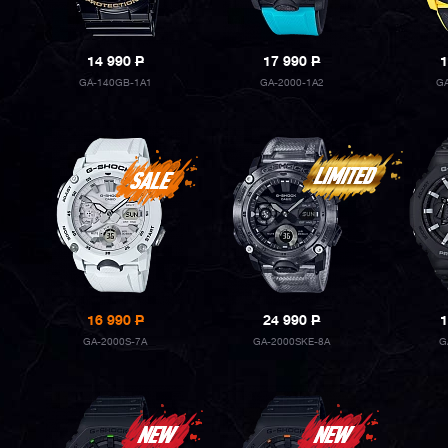
14 990
P
17 990
P
1
GA-140GB-1A1
GA-2000-1A2
G
16 990
P
24 990
P
1
GA-2000S-7A
GA-2000SKE-8A
G