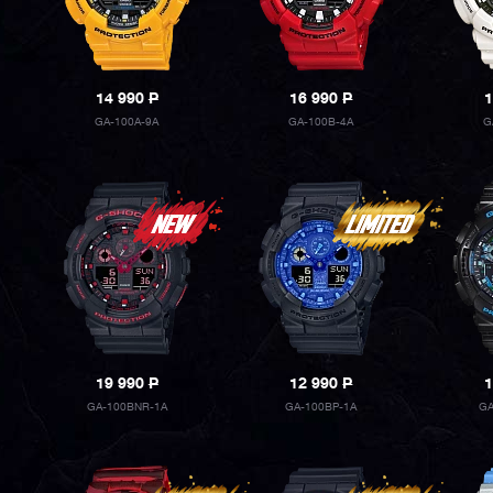
14 990
P
16 990
P
1
GA-100A-9A
GA-100B-4A
G
19 990
P
12 990
P
1
GA-100BNR-1A
GA-100BP-1A
GA