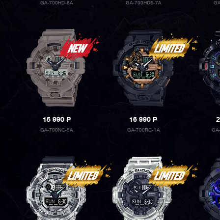
GA-700HD-8A
GA-700HDS-7A
GA
15 990
P
16 990
P
2
GA-700NC-5A
GA-700RC-1A
GA