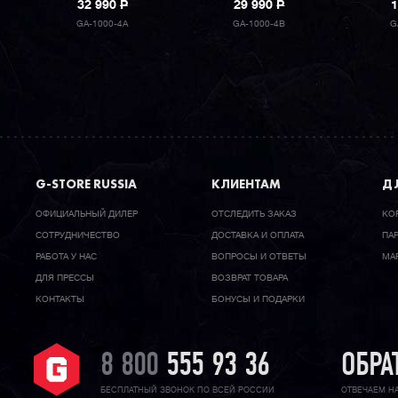
32 990
P
29 990
P
1
GA-1000-4A
GA-1000-4B
G
G-STORE RUSSIA
КЛИЕНТАМ
ДЛ
ОФИЦИАЛЬНЫЙ ДИЛЕР
ОТСЛЕДИТЬ ЗАКАЗ
КО
CОТРУДНИЧЕСТВО
ДОСТАВКА И ОПЛАТА
ПА
РАБОТА У НАС
ВОПРОСЫ И ОТВЕТЫ
МА
ДЛЯ ПРЕССЫ
ВОЗВРАТ ТОВАРА
КОНТАКТЫ
БОНУСЫ И ПОДАРКИ
8 800
555 93 36
ОБРА
БЕСПЛАТНЫЙ ЗВОНОК ПО ВСЕЙ РОССИИ
ОТВЕЧАЕМ Н