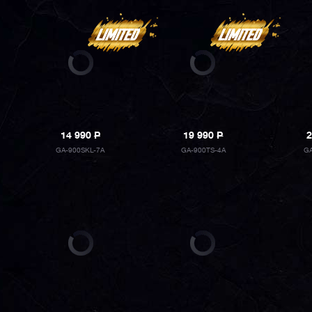
14 990
P
19 990
P
2
GA-900SKL-7A
GA-900TS-4A
G