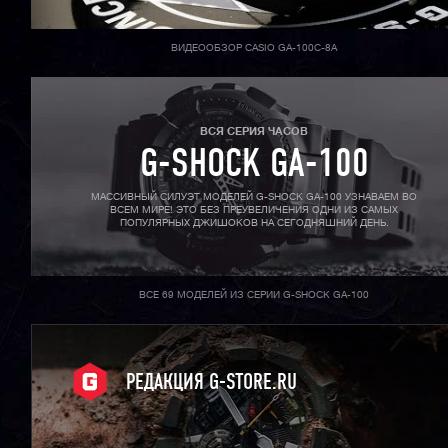
ВИДЕООБЗОР CASIO GA-100C-8A
ВСЯ СЕРИЯ ЧАСОВ
G-SHOCK GA-100
МАССИВНЫЙ СИЛУЭТ МОДЕЛЕЙ G-SHOCK GA-100 УЗНАВАЕМ ВО
ВСЕМ МИРЕ! ЭТО БЕЗ ПРЕУВЕЛИЧЕНИЯ ОДНИ ИЗ САМЫХ
ПОПУЛЯРНЫХ ДЖИШОКОВ НА СЕГОДНЯШНИЙ ДЕНЬ.
ВСЕ 69 МОДЕЛЕЙ ИЗ СЕРИИ G-SHOCK GA-100
РЕДАКЦИЯ G-STORE.RU