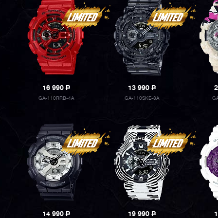
16 990
P
13 990
P
2
GA-110RRB-4A
GA-110SKE-8A
G
14 990
P
19 990
P
1