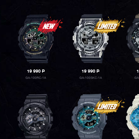
19 990
P
19 990
P
1
GA-100RC-1A
GA-100SKC-1A
GA