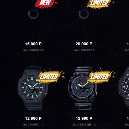
16 990
P
29 990
P
1
GA-2100NC-3A
GA-2100NN-1A
GA
12 990
P
12 990
P
1
GA-2100RC-1A
GA-2100RGB-1A
GA