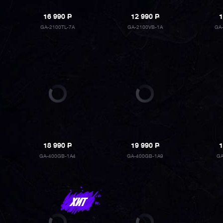
16 990
P
12 990
P
1
GA-2100TL-7A
GA-2100VB-1A
GA
18 990
P
19 990
P
1
GA-400GB-1A4
GA-400GB-1A9
GA