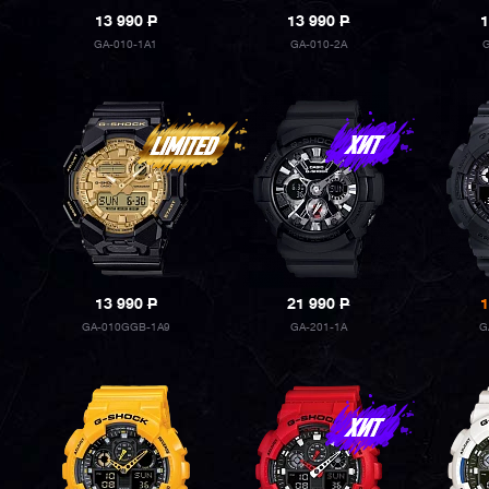
13 990
P
13 990
P
1
GA-010-1A1
GA-010-2A
13 990
P
21 990
P
1
GA-010GGB-1A9
GA-201-1A
G