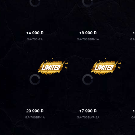
14 990
P
18 990
P
1
GA-700-7A
GA-700BBR-1A
GA
20 990
P
17 990
P
1
GA-700BP-1A
GA-700BWP-2A
GA