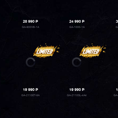
28 990
P
24 990
P
3
GA-900VB-1A
GA-1000-1A
G
19 990
P
19 990
P
1
GA-2110ET-8A
GA-2110SL-4A4
GA