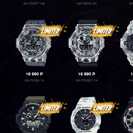
GA-700MT-1A9
GA-700NC-5A
GA
19 990
P
18 990
P
1
GA-700SK-1A
GA-700SKC-1A
GA