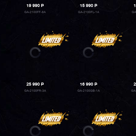
19 990
P
15 990
P
1
GA-2100FF-8A
GA-2100FL-1A
GA
25 990
P
16 990
P
2
GA-2100FR-3A
GA-2100GB-1A
GA