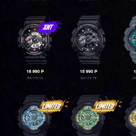
16 990
P
15 990
P
1
GA-110-1A
GA-110-1B
G