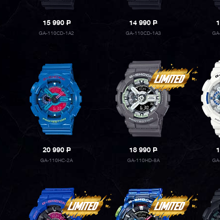
15 990
P
14 990
P
1
GA-110CD-1A2
GA-110CD-1A3
GA
20 990
P
18 990
P
1
GA-110HC-2A
GA-110HD-8A
GA