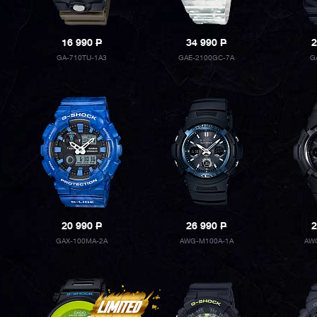
16 990
P
34 990
P
2
GA-710TU-1A3
GAE-2100GC-7A
G
20 990
P
26 990
P
2
GAX-100MA-2A
AWG-M100A-1A
AW