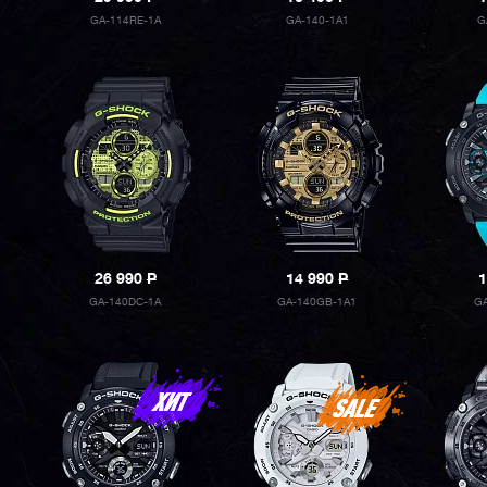
GA-114RE-1A
GA-140-1A1
G
26 990
P
14 990
P
1
GA-140DC-1A
GA-140GB-1A1
G