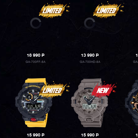
18 990
P
13 990
P
1
GA-700FF-8A
GA-700HD-8A
GA
15 990
P
15 990
P
1