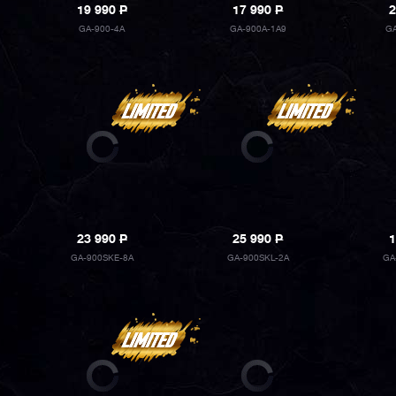
19 990
P
17 990
P
2
GA-900-4A
GA-900A-1A9
G
23 990
P
25 990
P
1
GA-900SKE-8A
GA-900SKL-2A
GA