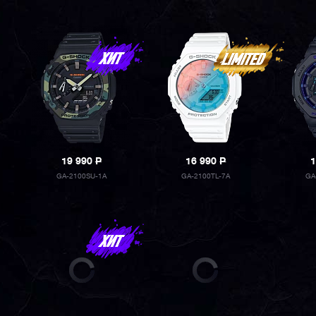
19 990
P
16 990
P
1
GA-2100SU-1A
GA-2100TL-7A
GA