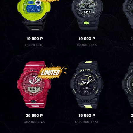
19 990
P
19 990
P
1
G-001HC-1E
GA-800DC-1A
G
26 990
P
19 990
P
2
GBA-800EL-4A
GBA-800LU-1A1
G