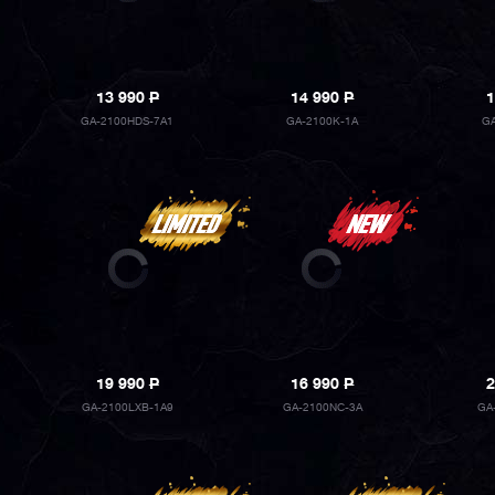
13 990
P
14 990
P
1
GA-2100HDS-7A1
GA-2100K-1A
GA
19 990
P
16 990
P
2
GA-2100LXB-1A9
GA-2100NC-3A
GA