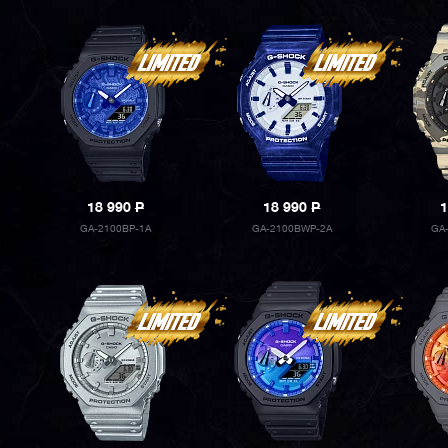
18 990
P
18 990
P
1
GA-2100BP-1A
GA-2100BWP-2A
GA