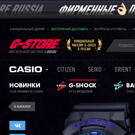
ОФИЦИАЛЬНЫЙ ДИЛЕР
БЕСПЛАТНАЯ ДОСТАВКА
ВОПРОСЫ И ОТВЕТЫ
ОФИЦИАЛЬНЫЙ
МАГАЗИН G-SHOCK
В РОССИИ
MADE WITH HEART AND PRIDE IN
RUSSIA
CITIZEN
SEIKO
ORIENT
НОВИНКИ
G-SHOCK
ЖЕ
BA
1129 НОВИНОК CASIO
2110 МОДЕЛЕЙ
1025
В КАТАЛОГ