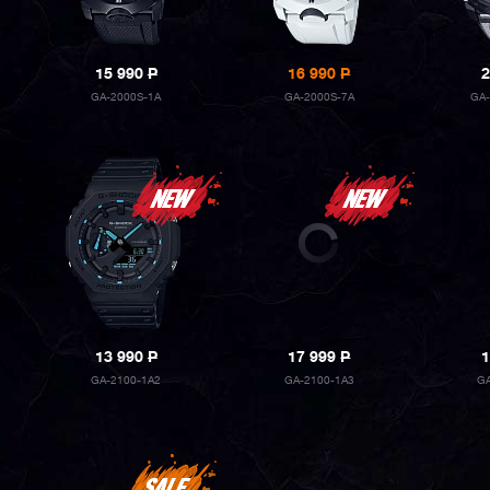
15 990
P
16 990
P
2
GA-2000S-1A
GA-2000S-7A
GA-
13 990
P
17 999
P
1
GA-2100-1A2
GA-2100-1A3
G