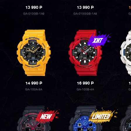
13 990
P
13 990
P
1
GA-010GB-1A9
GA-010GGB-1A9
G
14 990
P
16 990
P
1
GA-100A-9A
GA-100B-4A
G