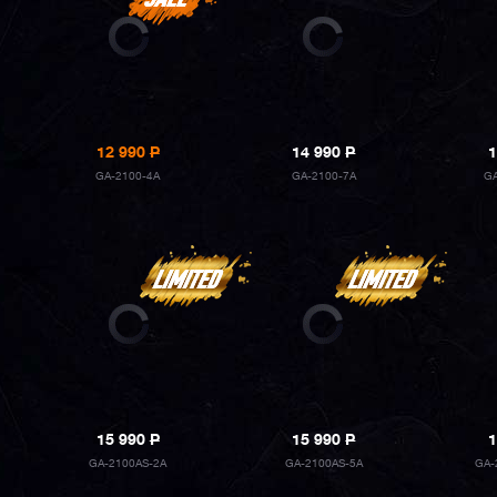
12 990
P
14 990
P
1
GA-2100-4A
GA-2100-7A
G
15 990
P
15 990
P
1
GA-2100AS-2A
GA-2100AS-5A
GA-