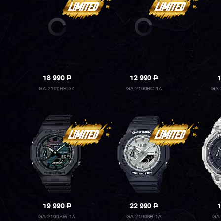
18 990
P
12 990
P
1
GA-2100RB-3A
GA-2100RC-1A
GA-
19 990
P
22 990
P
1
GA-2100RW-1A
GA-2100SB-1A
GA-