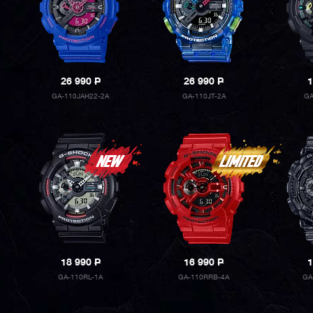
26 990
P
26 990
P
1
GA-110JAH22-2A
GA-110JT-2A
GA
18 990
P
16 990
P
1
GA-110RL-1A
GA-110RRB-4A
GA