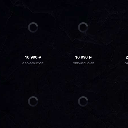
18 990
P
18 990
P
2
GBD-800UC-5E
GBD-800UC-8E
GA