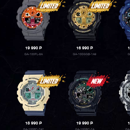
19 990
P
16 990
P
1
GA-100FL-8A
GA-100GGB-1A9
G
18 990
P
19 990
P
1
GA-100PC-7A2
GA-100RC-1A
GA