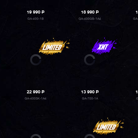
19 990
P
18 990
P
1
GA-400-1B
GA-400GB-1A4
GA
22 990
P
13 990
P
1
GA-400SK-1A4
GA-700-1A
G