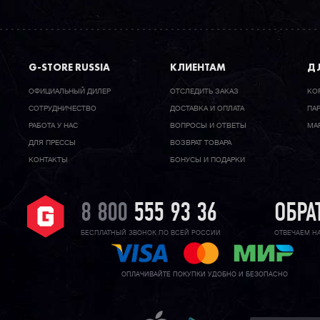
G-STORE RUSSIA
КЛИЕНТАМ
ДЛ
ОФИЦИАЛЬНЫЙ ДИЛЕР
ОТСЛЕДИТЬ ЗАКАЗ
КО
CОТРУДНИЧЕСТВО
ДОСТАВКА И ОПЛАТА
ПА
РАБОТА У НАС
ВОПРОСЫ И ОТВЕТЫ
МА
ДЛЯ ПРЕССЫ
ВОЗВРАТ ТОВАРА
КОНТАКТЫ
БОНУСЫ И ПОДАРКИ
8 800
555 93 36
ОБРА
БЕСПЛАТНЫЙ ЗВОНОК ПО ВСЕЙ РОССИИ
ОТВЕЧАЕМ Н
ОПЛАЧИВАЙТЕ ПОКУПКИ УДОБНО И БЕЗОПАСНО