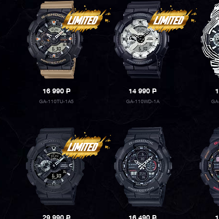
16 990
P
14 990
P
1
GA-110TU-1A5
GA-110WD-1A
GA
29 990
P
16 490
P
1