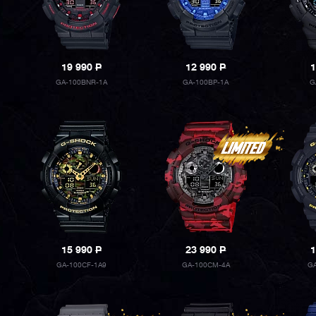
19 990
P
12 990
P
1
GA-100BNR-1A
GA-100BP-1A
G
15 990
P
23 990
P
1
GA-100CF-1A9
GA-100CM-4A
G