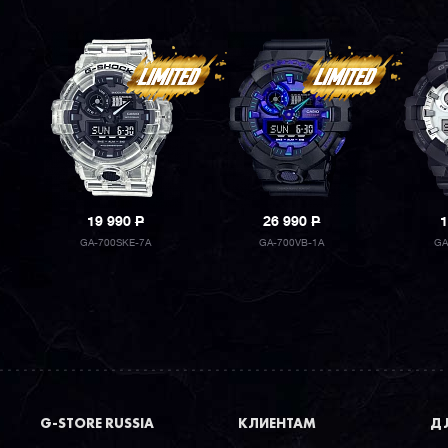
19 990
P
26 990
P
1
GA-700SKE-7A
GA-700VB-1A
GA
G-STORE RUSSIA
КЛИЕНТАМ
ДЛ