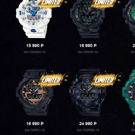
15 990
P
16 990
P
2
GA-700HDS-7A
GA-700MF-1A
GA
16 990
P
24 990
P
1
GA-700RC-1A
GA-700RGB-1A
GA