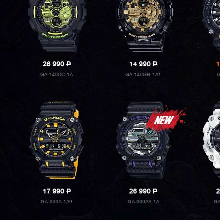
26 990
P
14 990
P
1
GA-140DC-1A
GA-140GB-1A1
17 990
P
26 990
P
2
GA-900A-1A9
GA-900AS-1A
GA