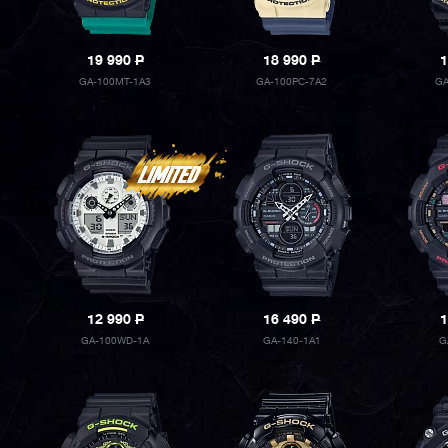
19 990
P
18 990
P
1
GA-100MT-1A3
GA-100PC-7A2
GA
12 990
P
16 490
P
1
GA-100WD-1A
GA-140-1A1
G