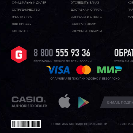
ОФИЦИАЛЬНЫЙ ДИЛЕР
ОТСЛЕДИТЬ ЗАКАЗ
КО
CОТРУДНИЧЕСТВО
ДОСТАВКА И ОПЛАТА
ПА
РАБОТА У НАС
ВОПРОСЫ И ОТВЕТЫ
МА
ДЛЯ ПРЕССЫ
ВОЗВРАТ ТОВАРА
КОНТАКТЫ
БОНУСЫ И ПОДАРКИ
8 800
555 93 36
ОБРА
БЕСПЛАТНЫЙ ЗВОНОК ПО ВСЕЙ РОССИИ
ОТВЕЧАЕМ Н
ОПЛАЧИВАЙТЕ ПОКУПКИ УДОБНО И БЕЗОПАСНО
ПОЛИТИКА КОНФИДЕНЦИАЛЬНОСТИ
БЕЗОПАС