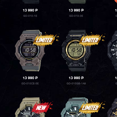
13 990
P
13 990
P
1
GD-010-1E
GD-010-3E
G
13 990
P
13 990
P
1
GD-010CE-5E
GD-010GB-1A9