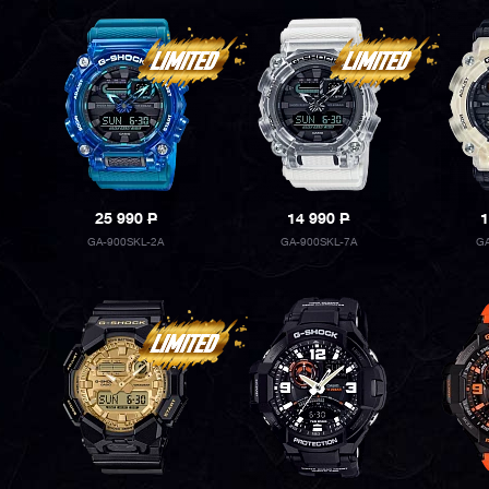
25 990
P
14 990
P
1
GA-900SKL-2A
GA-900SKL-7A
G