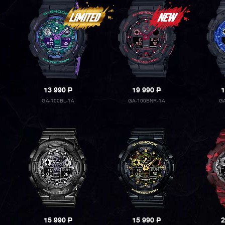
13 990
P
19 990
P
1
GA-100BL-1A
GA-100BNR-1A
GA
15 990
P
15 990
P
2