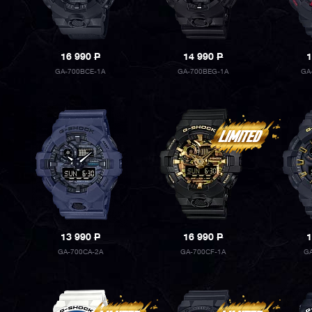
16 990
P
14 990
P
1
GA-700BCE-1A
GA-700BEG-1A
GA
13 990
P
16 990
P
1
GA-700CA-2A
GA-700CF-1A
G