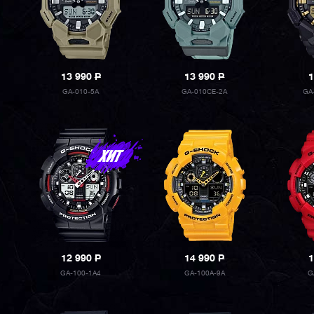
13 990
P
13 990
P
1
GA-010-5A
GA-010CE-2A
GA
12 990
P
14 990
P
1
GA-100-1A4
GA-100A-9A
G