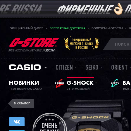
ОФИЦИАЛЬНЫЙ ДИЛЕР
БЕСПЛАТНАЯ ДОСТАВКА
ВОПРОСЫ И ОТВЕТЫ
ОФИЦИАЛЬНЫЙ
МАГАЗИН G-SHOCK
В РОССИИ
MADE WITH HEART AND PRIDE IN
RUSSIA
CITIZEN
SEIKO
ORIENT
НОВИНКИ
G-SHOCK
ЖЕ
BA
1129 НОВИНОК CASIO
2110 МОДЕЛЕЙ
1025
В КАТАЛОГ