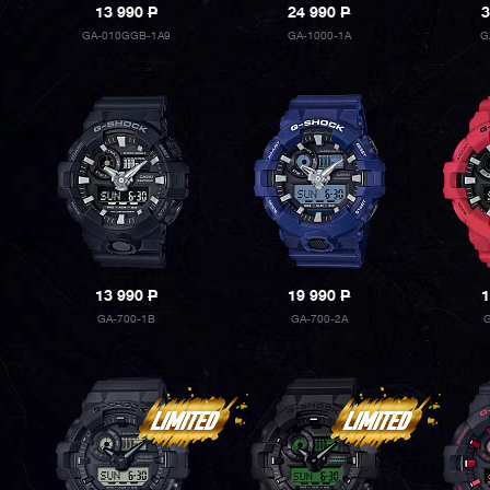
13 990
P
24 990
P
3
GA-010GGB-1A9
GA-1000-1A
G
13 990
P
19 990
P
1
GA-700-1B
GA-700-2A