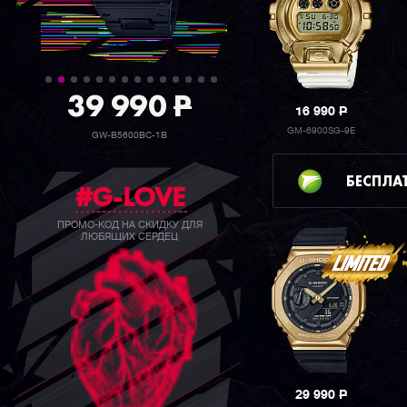
39 990
P
16 990
P
GM-6900SG-9E
GW-B5600BC-1B
БЕСПЛА
#G-LOVE
ПРОМО-КОД НА СКИДКУ ДЛЯ
ЛЮБЯЩИХ СЕРДЕЦ
29 990
P