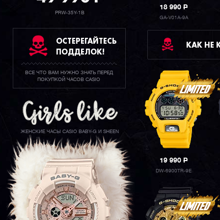
18 990
P
PRW-35Y-1B
GA-V01A-9A
ОСТЕРЕГАЙТЕСЬ
КАК НЕ
ПОДДЕЛОК!
ВСЕ ЧТО ВАМ НУЖНО ЗНАТЬ ПЕРЕД
ПОКУПКОЙ ЧАСОВ CASIO
ЖЕНСКИЕ ЧАСЫ CASIO BABY-G И SHEEN
19 990
P
DW-6900TR-9E