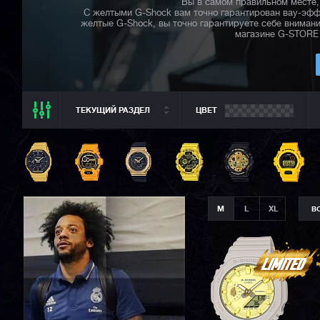
Вы в самом правильном месте, 
С желтыми G-Shock вам точно гарантирован вау-эффе
желтые G-Shock, вы точно гарантируете себе внима
магазине G-STORE
ТЕКУЩИЙ РАЗДЕЛ
ЦВЕТ
ТЕКУЩИЙ РАЗДЕЛ
ВСЕ CASIO
CASIO G-SHOCK
CASIO BABY-G
M
L
XL
В
CASIO PRO TREK
CASIO EDIFICE
CITIZEN
SEIKO
ORIENT