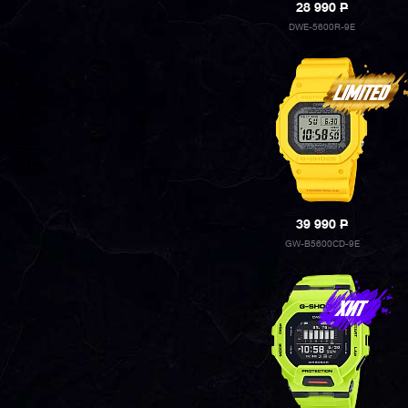
28 990
P
DWE-5600R-9E
39 990
P
GW-B5600CD-9E