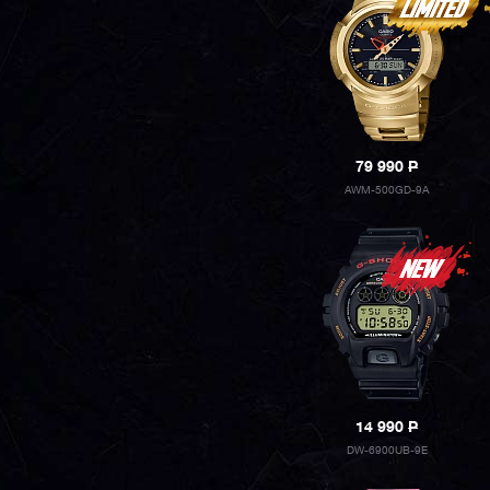
79 990
P
AWM-500GD-9A
14 990
P
DW-6900UB-9E