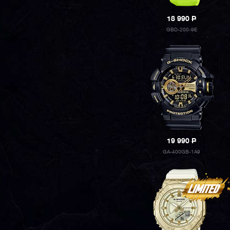
18 990
P
GBD-200-9E
19 990
P
GA-400GB-1A9