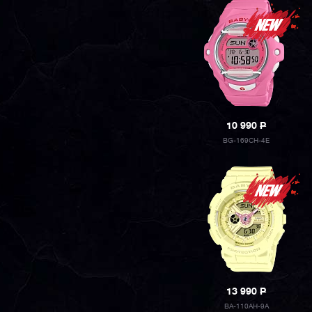
10 990
P
BG-169CH-4E
13 990
P
BA-110AH-9A