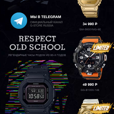
34 990
P
GM-5600YMG-9E
ЛЕГЕНДАРНЫЕ ЧАСЫ РОДОМ ИЗ 80-Х ГОДОВ
49 990
P
GG-B100X-1A9