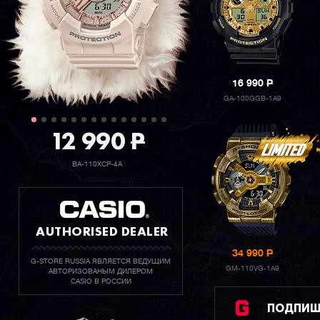
16 990
P
GA-100GGB-1A9
12 990
P
BA-110XCP-4A
AUTHORISED DEALER
34 990
P
G-STORE RUSSIA ЯВЛЯЕТСЯ ВЕДУЩИМ
GM-110VG-1A9
АВТОРИЗОВАНЫМ ДИЛЕРОМ
CASIO В РОССИИ
ПОДПИШИ