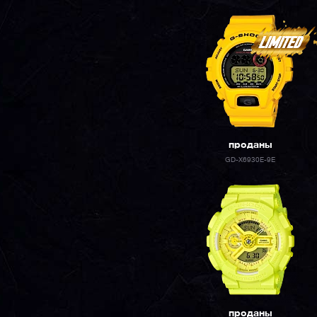
проданы
GD-X6930E-9E
проданы