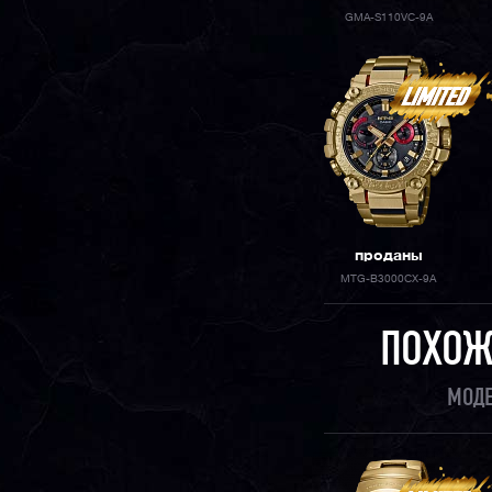
GMA-S110VC-9A
проданы
MTG-B3000CX-9A
ПОХОЖ
МОДЕ