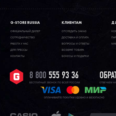
G-STORE RUSSIA
КЛИЕНТАМ
ДЛ
ОФИЦИАЛЬНЫЙ ДИЛЕР
ОТСЛЕДИТЬ ЗАКАЗ
КО
CОТРУДНИЧЕСТВО
ДОСТАВКА И ОПЛАТА
ПА
РАБОТА У НАС
ВОПРОСЫ И ОТВЕТЫ
МА
ДЛЯ ПРЕССЫ
ВОЗВРАТ ТОВАРА
КОНТАКТЫ
БОНУСЫ И ПОДАРКИ
8 800
555 93 36
ОБРА
БЕСПЛАТНЫЙ ЗВОНОК ПО ВСЕЙ РОССИИ
ОТВЕЧАЕМ Н
ОПЛАЧИВАЙТЕ ПОКУПКИ УДОБНО И БЕЗОПАСНО