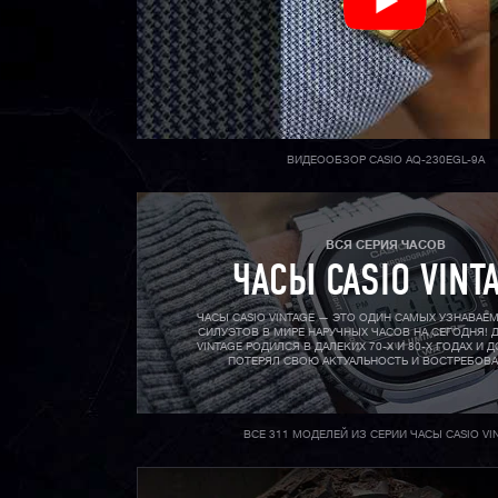
ВИДЕООБЗОР CASIO AQ-230EGL-9A
ВСЯ СЕРИЯ ЧАСОВ
ЧАСЫ CASIO VINT
ЧАСЫ CASIO VINTAGE — ЭТО ОДИН САМЫХ УЗНАВАЕ
СИЛУЭТОВ В МИРЕ НАРУЧНЫХ ЧАСОВ НА СЕГОДНЯ! Д
VINTAGE РОДИЛСЯ В ДАЛЕКИХ 70-X И 80-X ГОДАХ И Д
ПОТЕРЯЛ СВОЮ АКТУАЛЬНОСТЬ И ВОСТРЕБОВ
ВСЕ 311 МОДЕЛЕЙ ИЗ СЕРИИ ЧАСЫ CASIO VI