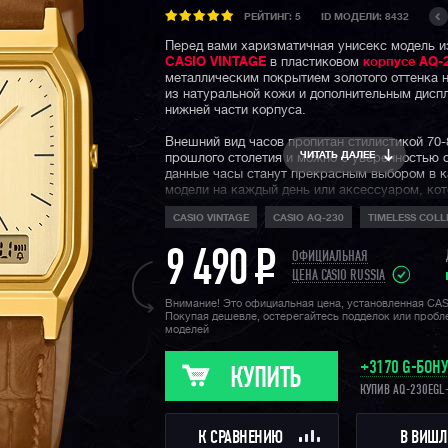
РЕЙТИНГ:
5
ID МОДЕЛИ: 8432
Перед вами харизматичная унисекс модель и
CASIO VINTAGE
в пластиковом
корпусе AQ-
металлическим покрытием золотого оттенка 
из натуральной кожи и дополнительным дисп
нижней части корпуса.
Внешний вид часов пропитан стилистикой 70-
ЧИТАТЬ ДАЛЕЕ
прошлого столетия и можно с уверенностью с
данные часы станут прекрасным выбором в к
модели на каждый день или аксессуаром, ко
приковывать к себе взгляды окружающих и 
CASIO VINTAGE
CASIO AQ-230
TIMELESS COLL
гармонично дополнить тот или иной образ.
Напомним, что ретро коллекция Casio Vintage
9 490
P
ОФИЦИАЛЬНАЯ
линейка недорогих часов CASIO, внешний ви
ЦЕНА CASIO RUSSIA
отсылает нас прямиком к семидесятым и во
годам прошлого века и несмотря на свою це
Внимание! Это официальная цена, установленная CA
Покупая дешевле, остерегайтесь подделок или проб
доступность, вы можете быть убеждены, что 
моделей
часов есть душа и свой характер.
+3170 G-БОН
КУПИТЬ
КУПИВ AQ-230EGL
К СРАВНЕНИЮ
В ВИШЛ