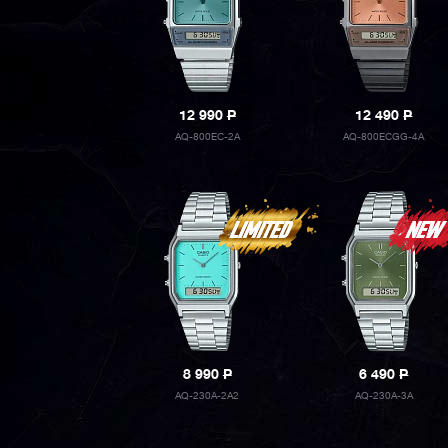
12 990
P
12 490
P
AQ-800EC-2A
AQ-800ECGG-4A
8 990
P
6 490
P
AQ-230A-2A2
AQ-230A-3A