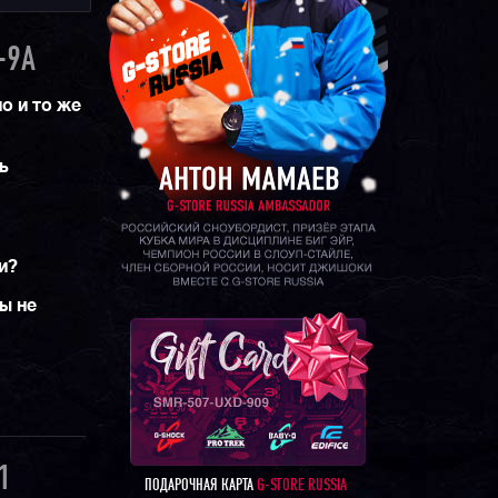
-9A
о и то же
ь
и?
ы не
1
ПОДАРОЧНАЯ КАРТА
G-STORE RUSSIA