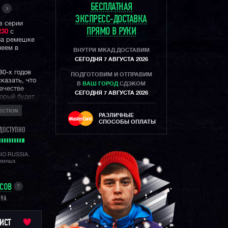
БЕСПЛАТНАЯ
ЭКСПРЕСС-ДОСТАВКА
з серии
ПРЯМО В РУКИ
230
с
на ремешке
леем в
ВНУТРИ МКАД ДОСТАВИМ
СЕГОДНЯ 7 АВГУСТА 2026
80-х годов
ПОДГОТОВИМ И ОТПРАВИМ
казать, что
В
ВАШ ГОРОД
СДЭКОМ
ачестве
СЕГОДНЯ 7 АВГУСТА 2026
торый будет
сможет
ECTION
РАЗЛИЧНЫЕ
СПОСОБЫ ОПЛАТЫ
 — это
ДОСТУПНО
д которых
сьмидесятым
новую
SIO RUSSIA.
лемных
у данных
УСОВ
?
-9A
ИСТ