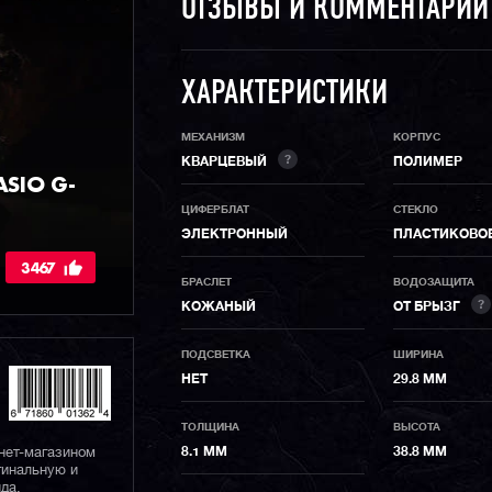
ОТЗЫВЫ И КОММЕНТАРИ
ХАРАКТЕРИСТИКИ
МЕХАНИЗМ
КОРПУС
?
КВАРЦЕВЫЙ
ПОЛИМЕР
SIO G-
ЦИФЕРБЛАТ
СТЕКЛО
ЭЛЕКТРОННЫЙ
ПЛАСТИКОВО
3467
БРАСЛЕТ
ВОДОЗАЩИТА
?
КОЖАНЫЙ
ОТ БРЫЗГ
ПОДСВЕТКА
ШИРИНА
НЕТ
29.8 ММ
ТОЛЩИНА
ВЫСОТА
нет-магазином
8.1 ММ
38.8 ММ
гинальную и
да.