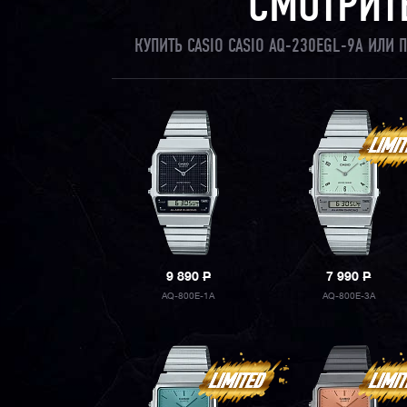
СМОТРИТ
КУПИТЬ CASIO CASIO AQ-230EGL-9A ИЛИ
9 890
P
7 990
P
AQ-800E-1A
AQ-800E-3A