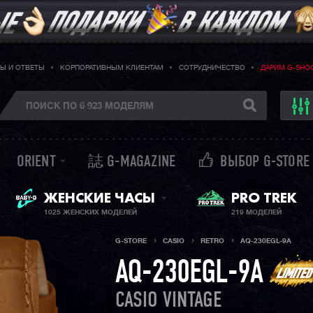
Ы И ОТВЕТЫ
КОРПОРАТИВНЫМ КЛИЕНТАМ
СОТРУДНИЧЕСТВО
ДАРИМ G-SHO
ORIENT
誌 G-MAGAZINE
ВЫБОР G-STORE
ЖЕНСКИЕ ЧАСЫ
PRO TREK
BABY-G + SHEEN
1025 ЖЕНСКИХ МОДЕЛЕЙ
219 МОДЕЛЕЙ
G-STORE
CASIO
RETRO
AQ-230EGL-9A
AQ-230EGL-9A
CASIO VINTAGE