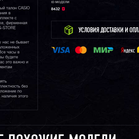
ID МОДЕЛИ
ный талон CASIO
8432
ания в
плекте с
ке, фирменная
 G-STORE
УСЛОВИЯ ДОСТАВКИ И ОП
у нас не бывает
наложенных
Все часы в
вы будете
нас это важно и
иентам
нять
плектность без
дложение по
 наличия этого