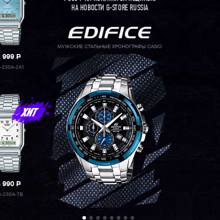
НА НОВОСТИ G-STORE RUSSIA
МУЖСКИЕ СТАЛЬНЫЕ ХРОНОГРАФЫ CASIO
7 999
P
-230A-2A1
8 990
P
-230A-7B