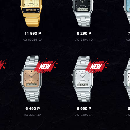
11 990
P
6 290
P
AQ-800EG-9A
AQ-230A-1D
AQ
6 490
P
6 990
P
AQ-230A-4A
AQ-230A-7A
AQ