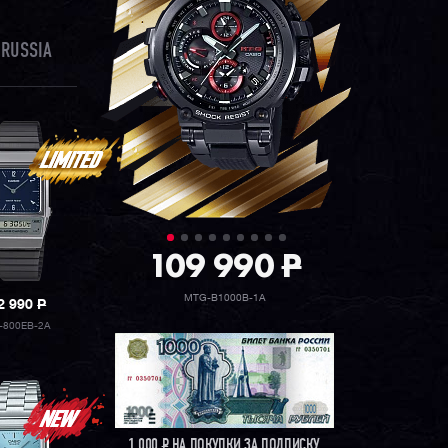
 RUSSIA
109 990
P
MTG-B1000B-1A
2 990
P
-800EB-2A
1 000
Р
НА ПОКУПКИ ЗА ПОДПИСКУ