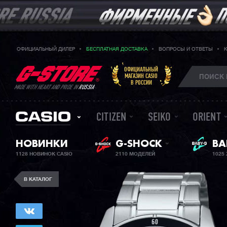
ОФИЦИАЛЬНЫЙ ДИЛЕР
БЕСПЛАТНАЯ ДОСТАВКА
ВОПРОСЫ И ОТВЕТЫ
ОФИЦИАЛЬНЫЙ
МАГАЗИН CASIO
В РОССИИ
MADE WITH HEART AND PRIDE IN
RUSSIA
CITIZEN
SEIKO
ORIENT
НОВИНКИ
G-SHOCK
BA
ЖЕ
1128 НОВИНОК CASIO
2110 МОДЕЛЕЙ
1025
В КАТАЛОГ