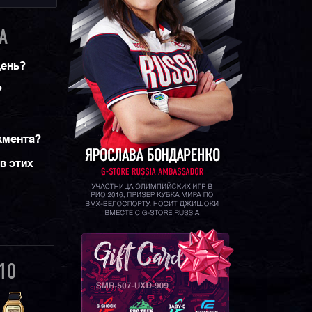
A
день?
?
жмента?
в этих
10