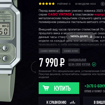
РЕЙТИНГ:
5
ID МОДЕЛИ: 5033
Перед вами цифровая унисекс новинка 2023 г
серии
CASIO VINTAGE
в пластиковом
корпус
металлическим покрытием стального цвета н
полимерном ремешке пастельно-мятного отте
Внешний вид часов пропитан стилистикой 70-
прошлого века и можно с уверенностью сказа
ЧИТАТЬ ДАЛЕЕ
данные часы станут прекрасным выбором в к
модели на каждый день или аксессуаром, ко
приковывать к себе взгляды окружающих и 
гармонично дополнить тот или иной образ. И
CASIO VINTAGE
CASIO A100
прародитель данной модели был на руке глав
фильма "Чужой" — Эллен Рипли в первой ча
культовой кино-франшизы.
7 990
P
ОФИЦИАЛЬНАЯ
ЦЕНА CASIO RUSSIA
Напомним, что ретро коллекция Casio Vintage
линейка недорогих часов CASIO, внешний ви
Внимание! Это официальная цена, установленная CA
Покупая дешевле, остерегайтесь подделок или проб
отсылает нас прямиком к семидесятым и во
моделей
годам прошлого века и несмотря на свою це
доступность, вы можете быть убеждены, что 
часов есть душа и свой характер.
+2670 G-БОН
КУПИТЬ
КУПИВ A100WEF-3
К СРАВНЕНИЮ
В ВИШЛ