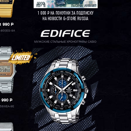
1 000
Р
НА ПОКУПКИ ЗА ПОДПИСКУ
НА НОВОСТИ G-STORE RUSSIA
1 990
P
-800EG-9A
МУЖСКИЕ СТАЛЬНЫЕ ХРОНОГРАФЫ CASIO
6 990
P
58WEA-9E