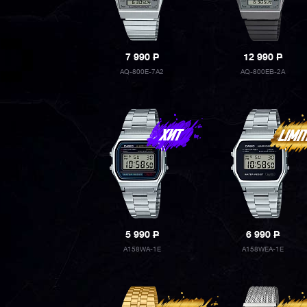
7 990
P
12 990
P
AQ-800E-7A2
AQ-800EB-2A
5 990
P
6 990
P
A158WA-1E
A158WEA-1E