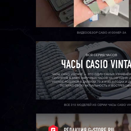
ВИДЕООБЗОР CASIO A100WEF-3A
ВСЯ СЕРИЯ ЧАСОВ
ЧАСЫ CASIO VINT
ЧАСЫ CASIO VINTAGE — ЭТО ОДИН САМЫХ УЗНАВАЕ
СИЛУЭТОВ В МИРЕ НАРУЧНЫХ ЧАСОВ НА СЕГОДНЯ! Д
VINTAGE РОДИЛСЯ В ДАЛЕКИХ 70-X И 80-X ГОДАХ И Д
ПОТЕРЯЛ СВОЮ АКТУАЛЬНОСТЬ И ВОСТРЕБОВ
ВСЕ 310 МОДЕЛЕЙ ИЗ СЕРИИ ЧАСЫ CASIO VI
РЕДАКЦИЯ G-STORE.RU