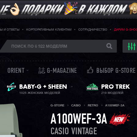
Ы И ОТВЕТЫ
КОРПОРАТИВНЫМ КЛИЕНТАМ
СОТРУДНИЧЕСТВО
ДАРИМ G-SHO
ORIENT
誌 G-MAGAZINE
ВЫБОР G-STORE
ЖЕНСКИЕ ЧАСЫ
PRO TREK
BABY-G + SHEEN
1025 ЖЕНСКИХ МОДЕЛЕЙ
219 МОДЕЛЕЙ
G-STORE
CASIO
RETRO
A100WEF-3A
A100WEF-3A
CASIO VINTAGE