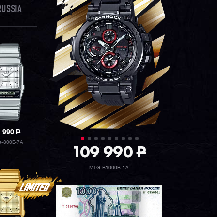
RUSSIA
9 990
P
Q-800E-7A
109 990
P
MTG-B1000B-1A