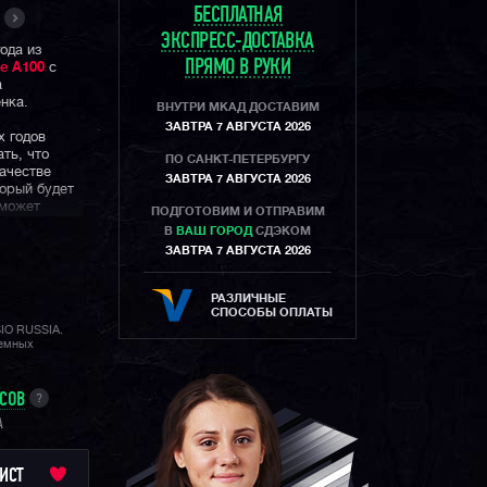
БЕСПЛАТНАЯ
ЭКСПРЕСС-ДОСТАВКА
ода из
ПРЯМО В РУКИ
е A100
с
а
нка.
ВНУТРИ МКАД ДОСТАВИМ
ЗАВТРА 7 АВГУСТА 2026
х годов
ть, что
ПО САНКТ-ПЕТЕРБУРГУ
ачестве
ЗАВТРА 7 АВГУСТА 2026
торый будет
сможет
ПОДГОТОВИМ И ОТПРАВИМ
менно
В
ВАШ ГОРОД
СДЭКОМ
ной героини
ЗАВТРА 7 АВГУСТА 2026
сти
РАЗЛИЧНЫЕ
 — это
СПОСОБЫ ОПЛАТЫ
д которых
SIO RUSSIA.
лемных
сьмидесятым
новую
у данных
УСОВ
?
A
ИСТ