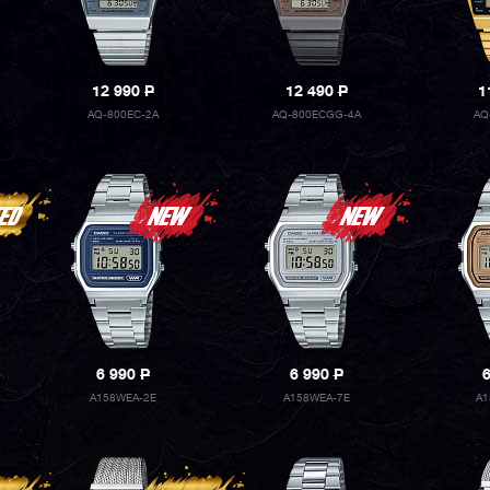
12 990
P
12 490
P
1
AQ-800EC-2A
AQ-800ECGG-4A
AQ
6 990
P
6 990
P
A158WEA-2E
A158WEA-7E
A1