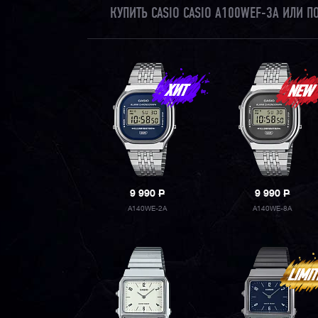
КУПИТЬ CASIO CASIO A100WEF-3A ИЛИ 
9 990
P
9 990
P
A140WE-2A
A140WE-8A