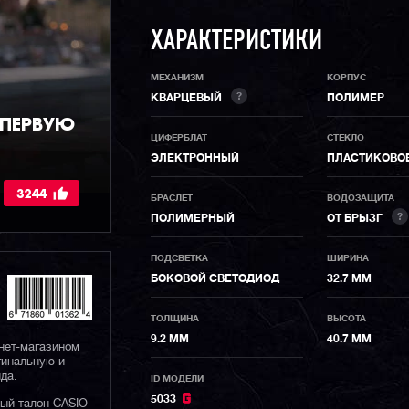
ХАРАКТЕРИСТИКИ
МЕХАНИЗМ
КОРПУС
?
КВАРЦЕВЫЙ
ПОЛИМЕР
 ПЕРВУЮ
ЦИФЕРБЛАТ
СТЕКЛО
ЭЛЕКТРОННЫЙ
ПЛАСТИКОВО
3244
БРАСЛЕТ
ВОДОЗАЩИТА
?
ПОЛИМЕРНЫЙ
ОТ БРЫЗГ
ПОДСВЕТКА
ШИРИНА
БОКОВОЙ СВЕТОДИОД
32.7 ММ
ТОЛЩИНА
ВЫСОТА
9.2 ММ
40.7 ММ
нет-магазином
гинальную и
да.
ID МОДЕЛИ
5033
ный талон CASIO