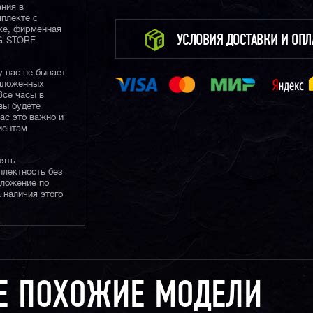
ания в
плекте с
ке, фирменная
УСЛОВИЯ ДОСТАВКИ И ОП
 G-STORE
у нас не бывает
наложенных
Все часы в
вы будете
нас это важно и
иентам
нять
плектность без
дложение по
 наличия этого
Е ПОХОЖИЕ МОДЕЛИ