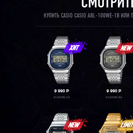
СМОТРИТ
КУПИТЬ CASIO CASIO ABL-100WE-1B ИЛИ
9 990
P
9 990
P
A140WE-2A
A140WE-8A