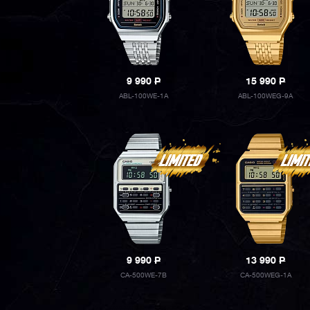
9 990
P
15 990
P
ABL-100WE-1A
ABL-100WEG-9A
9 990
P
13 990
P
CA-500WE-7B
CA-500WEG-1A