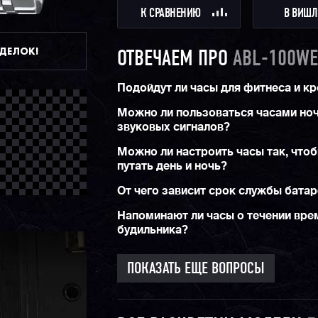
быть убеждены, что у данных часов есть душ
К СРАВНЕНИЮ
В ВИШЛ
характер.
ДДЕЛОК!
ОТВЕЧАЕМ ПРО
ABL-100WE
Подойдут ли часы для фитнеса и к
Можно ли пользоваться часами но
звуковых сигналов?
Можно ли настроить часы так, чтоб
путать день и ночь?
От чего зависит срок службы бата
Напоминают ли часы о течении вре
будильника?
ПОКАЗАТЬ ЕЩЕ ВОПРОСЫ