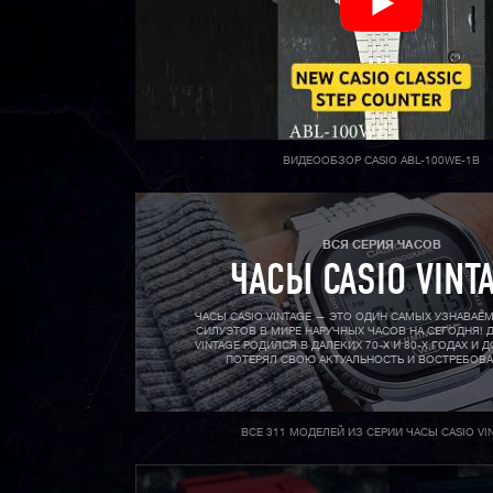
ВИДЕООБЗОР CASIO ABL-100WE-1B
ВСЯ СЕРИЯ ЧАСОВ
ЧАСЫ CASIO VINT
ЧАСЫ CASIO VINTAGE — ЭТО ОДИН САМЫХ УЗНАВАЕ
СИЛУЭТОВ В МИРЕ НАРУЧНЫХ ЧАСОВ НА СЕГОДНЯ! Д
VINTAGE РОДИЛСЯ В ДАЛЕКИХ 70-X И 80-X ГОДАХ И Д
ПОТЕРЯЛ СВОЮ АКТУАЛЬНОСТЬ И ВОСТРЕБОВ
ВСЕ 311 МОДЕЛЕЙ ИЗ СЕРИИ ЧАСЫ CASIO VI