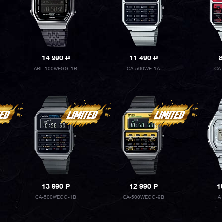
14 990
P
11 490
P
ABL-100WEGG-1B
CA-500WE-1A
CA
13 990
P
12 990
P
1
CA-500WEGG-1B
CA-500WEGG-9B
A