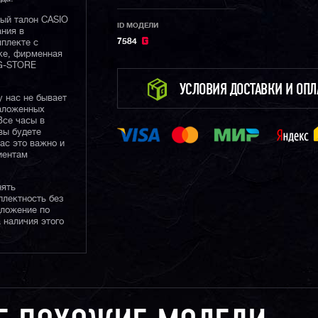
ный талон CASIO
ID МОДЕЛИ
ания в
7584
плекте с
ке, фирменная
 G-STORE
УСЛОВИЯ ДОСТАВКИ И ОП
у нас не бывает
наложенных
Все часы в
вы будете
нас это важно и
иентам
нять
плектность без
дложение по
 наличия этого