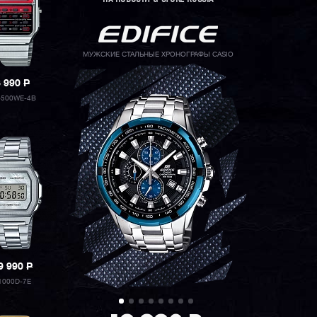
МУЖСКИЕ СТАЛЬНЫЕ ХРОНОГРАФЫ CASIO
8 990
P
-500WE-4B
9 990
P
1000D-7E