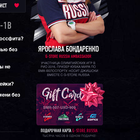
а и свой
ИСТ
-1B
россфита?
чью без
ы не
рейки?
мени без
ПОДАРОЧНАЯ КАРТА
G-STORE RUSSIA
ТЫСЯЧА ЧАСОВ В ОДНОМ ПОДАРКЕ!