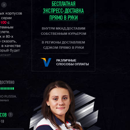
БЕСПЛАТНАЯ
ЭКСПРЕСС-ДОСТАВКА
вых корпусов
ПРЯМО В РУКИ
 серии
-100
с
 темным
ВНУТРИ МКАД ДОСТАВИМ
слете.
СОБСТВЕННЫМ КУРЬЕРОМ
 и 80-х
 сказать,
В РЕГИОНЫ ДОСТАВЛЯЕМ
 в качестве
СДЭКОМ ПРЯМО В РУКИ
торый будет
сможет
РАЗЛИЧНЫЕ
СПОСОБЫ ОПЛАТЫ
 во внешнем
чили
низации с
ДОСТУПНО
через
только
SIO RUSSIA.
т вам
лемных
гая
УСОВ
?
 — это
д которых
-1B
го столетия
ы можете