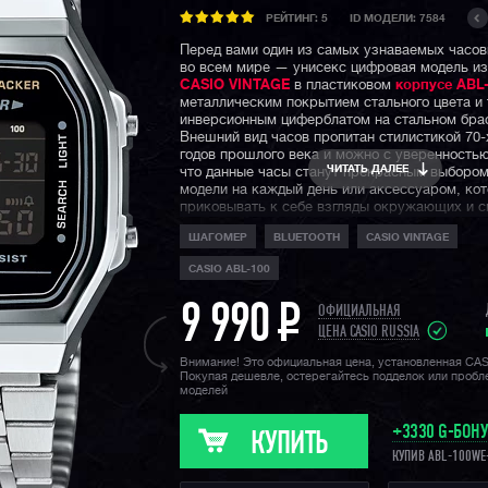
РЕЙТИНГ:
5
ID МОДЕЛИ: 7584
Перед вами один из самых узнаваемых часо
во всем мире — унисекс цифровая модель из
CASIO VINTAGE
в пластиковом
корпусе ABL
металлическим покрытием стального цвета и
инверсионным циферблатом на стальном бра
Внешний вид часов пропитан стилистикой 70-х
годов прошлого века и можно с уверенностью
ЧИТАТЬ ДАЛЕЕ
что данные часы станут прекрасным выбором
модели на каждый день или аксессуаром, ко
приковывать к себе взгляды окружающих и 
гармонично дополнить тот или иной образ.
ШАГОМЕР
BLUETOOTH
CASIO VINTAGE
Но особенность данного релиза 2024 года не
CASIO ABL-100
виде. Впервые винтажные модели Casio полу
функционал шагомера и возможность синхро
9 990
P
приложением CASIO WATCHES на смартфоне 
ОФИЦИАЛЬНАЯ
блютус. Теперь на вашем запястье будет не 
ЦЕНА CASIO RUSSIA
аутентичный олдскульный аксессуар, но и
Внимание! Это официальная цена, установленная CA
функциональный помощник, который поможе
Покупая дешевле, остерегайтесь подделок или проб
ежедневно поддерживать себя в форме, помо
моделей
контролировать дневную активность.
+3330 G-БОН
Напомним, что ретро коллекция Casio Vintage
КУПИТЬ
линейка недорогих часов CASIO, внешний ви
КУПИВ ABL-100WE
отсылает нас прямиком к 70-80 годам прошло
и несмотря на свою ценовую доступность, в