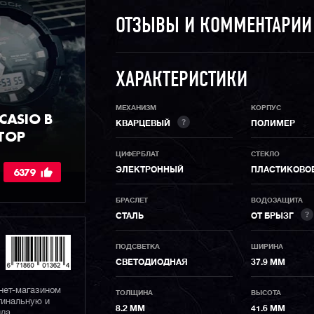
ОТЗЫВЫ И КОММЕНТАРИ
ХАРАКТЕРИСТИКИ
МЕХАНИЗМ
КОРПУС
ASIO В
?
КВАРЦЕВЫЙ
ПОЛИМЕР
ТОР
ЦИФЕРБЛАТ
СТЕКЛО
6379
ЭЛЕКТРОННЫЙ
ПЛАСТИКОВО
БРАСЛЕТ
ВОДОЗАЩИТА
?
СТАЛЬ
ОТ БРЫЗГ
ПОДСВЕТКА
ШИРИНА
СВЕТОДИОДНАЯ
37.9 ММ
нет-магазином
ТОЛЩИНА
ВЫСОТА
гинальную и
8.2 ММ
41.6 ММ
да.