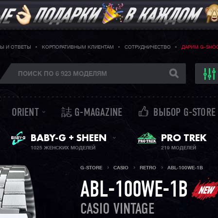
Ы И ОТВЕТЫ
КОРПОРАТИВНЫМ КЛИЕНТАМ
СОТРУДНИЧЕСТВО
ДАРИМ G-SHO
ORIENT
誌 G-MAGAZINE
ВЫБОР G-STORE
BABY-G + SHEEN
PRO TREK
ЖЕНСКИЕ ЧАСЫ
1025 ЖЕНСКИХ МОДЕЛЕЙ
219 МОДЕЛЕЙ
G-STORE
CASIO
RETRO
ABL-100WE-1B
ABL-100WE-1B
CASIO VINTAGE