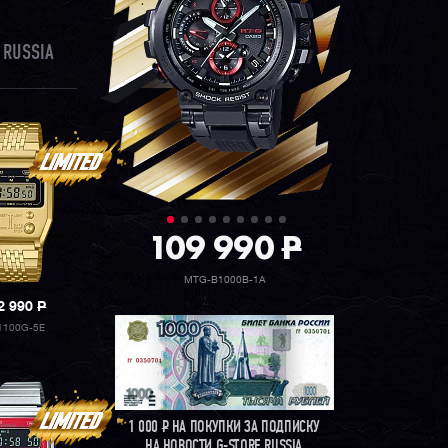
 RUSSIA
109 990
P
MTG-B1000B-1A
2 990
P
1100G-5E
1 000
Р
НА ПОКУПКИ ЗА ПОДПИСКУ
НА НОВОСТИ G-STORE RUSSIA