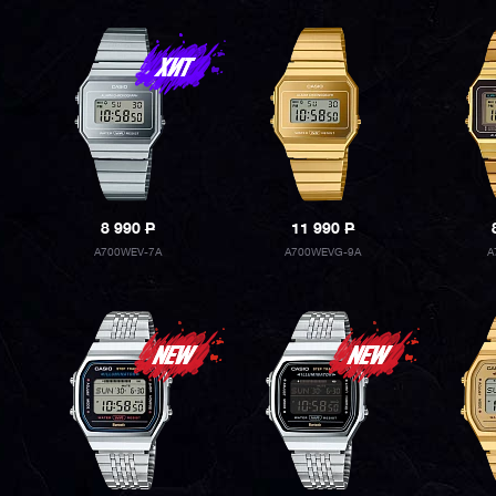
8 990
P
11 990
P
A700WEV-7A
A700WEVG-9A
A