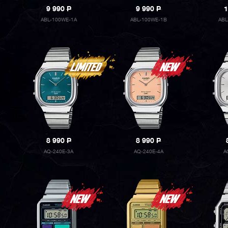
9 990
P
9 990
P
1
ABL-100WE-1A
ABL-100WE-1B
ABL
8 990
P
8 990
P
AQ-240E-3A
AQ-240E-4A
A