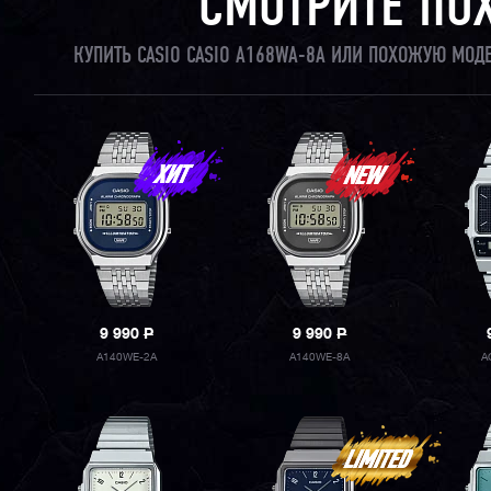
СМОТРИТЕ ПО
КУПИТЬ CASIO CASIO A168WA-8A ИЛИ ПОХОЖУЮ МОД
9 990
P
9 990
P
A140WE-2A
A140WE-8A
A