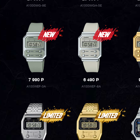
A1000MG-9E
A1000MGA-5E
A1
7 990
P
6 490
P
A100WEF-3A
A100WEF-8A
A1