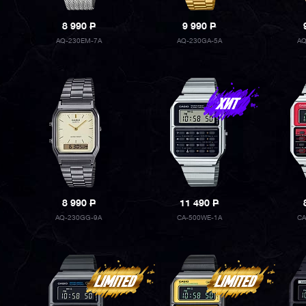
8 990
P
9 990
P
AQ-230EM-7A
AQ-230GA-5A
AQ
8 990
P
11 490
P
AQ-230GG-9A
CA-500WE-1A
CA