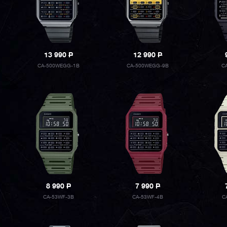
13 990
P
12 990
P
CA-500WEGG-1B
CA-500WEGG-9B
C
8 990
P
7 990
P
CA-53WF-3B
CA-53WF-4B
C