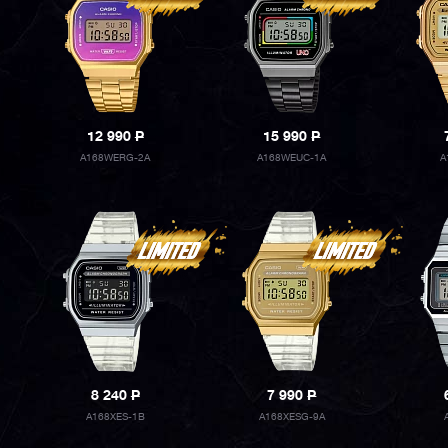
12 990
P
15 990
P
A168WERG-2A
A168WEUC-1A
A
8 240
P
7 990
P
A168XES-1B
A168XESG-9A