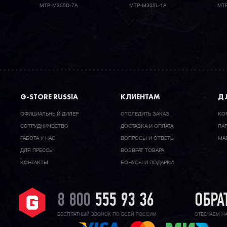
MTP-M305D-7A
MTP-M305L-1A
MTP
G-STORE RUSSIA
КЛИЕНТАМ
ДЛ
ОФИЦИАЛЬНЫЙ ДИЛЕР
ОТСЛЕДИТЬ ЗАКАЗ
КО
CОТРУДНИЧЕСТВО
ДОСТАВКА И ОПЛАТА
ПА
РАБОТА У НАС
ВОПРОСЫ И ОТВЕТЫ
МА
ДЛЯ ПРЕССЫ
ВОЗВРАТ ТОВАРА
КОНТАКТЫ
БОНУСЫ И ПОДАРКИ
8 800
555 93 36
ОБРА
БЕСПЛАТНЫЙ ЗВОНОК ПО ВСЕЙ РОССИИ
ОТВЕЧАЕМ Н