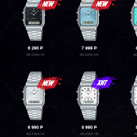
6 290
P
7 999
P
AQ-230A-1D
AQ-230A-2A1
A
6 990
P
8 990
P
AQ-230A-7A
AQ-230A-7B
A