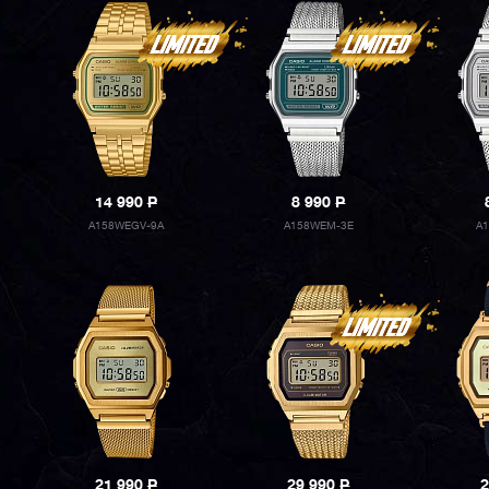
14 990
P
8 990
P
A158WEGV-9A
A158WEM-3E
A
21 990
P
29 990
P
2