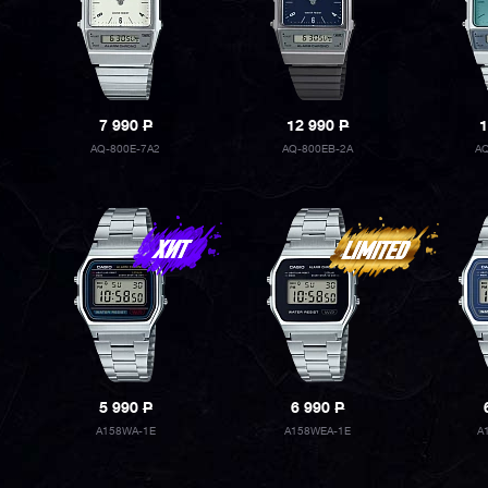
7 990
P
12 990
P
1
AQ-800E-7A2
AQ-800EB-2A
AQ
5 990
P
6 990
P
A158WA-1E
A158WEA-1E
A