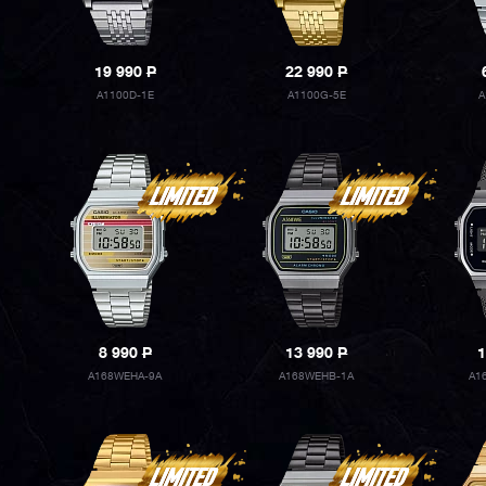
19 990
P
22 990
P
A1100D-1E
A1100G-5E
A
8 990
P
13 990
P
1
A168WEHA-9A
A168WEHB-1A
A1