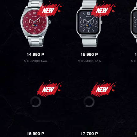
14 990
P
15 990
P
1
MTP-M300D-4A
MTP-M305D-1A
MTP
15 990
P
17 790
P
1