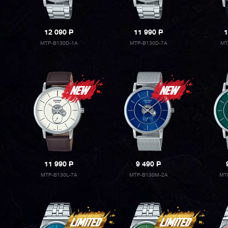
12 090
P
11 990
P
1
MTP-B130D-1A
MTP-B130D-7A
MT
11 990
P
9 490
P
MTP-B130L-7A
MTP-B130M-2A
MT