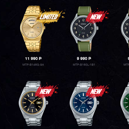
11 990
P
9 990
P
MTP-B146G-9A
MTP-B160L-1B1
MTP