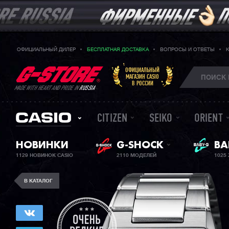
ОФИЦИАЛЬНЫЙ ДИЛЕР
БЕСПЛАТНАЯ ДОСТАВКА
ВОПРОСЫ И ОТВЕТЫ
ОФИЦИАЛЬНЫЙ
МАГАЗИН CASIO
В РОССИИ
MADE WITH HEART AND PRIDE IN
RUSSIA
CITIZEN
SEIKO
ORIENT
ЖЕ
НОВИНКИ
G-SHOCK
BA
1129 НОВИНОК CASIO
2110 МОДЕЛЕЙ
1025
В КАТАЛОГ