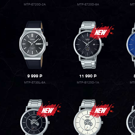
MTP-E720D-2A
MTP-E720D-8A
MT
9 999
P
11 990
P
MTP-E735L-8A
MTP-B125D-1A
MT