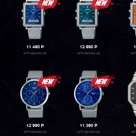
11 490
P
12 990
P
1
MTP-B205M-2E
MTP-B205M-3E
MT
12 990
P
11 390
P
1
MTP-B300M-2A
MTP-B310M-2A
MT