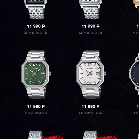
11 990
P
11 990
P
1
MTP-B190D-1B
MTP-B190D-7B
MTP
11 990
P
11 990
P
1
MTP-B195D-3A
MTP-B195D-7A
MT