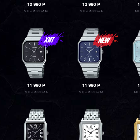
10 990
P
12 990
P
1
MTP-B180D-1A2
MTP-B180D-2A
MT
11 990
P
11 990
P
1
MTP-B185D-1A
MTP-B185D-2A1
MTP