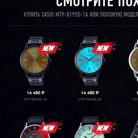
СМОТРИТЕ ПО
КУПИТЬ CASIO MTP-B195D-1A ИЛИ ПОХОЖУЮ МОДЕЛ
14 490
P
14 490
P
MTP-E600B-1B
MTP-E600B-2B
MT