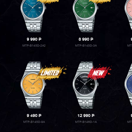
9 990
P
8 990
P
MTP-B145D-2A2
MTP-B145D-3A
MT
9 490
P
12 990
P
MTP-B145D-9A
MTP-B146D-1A
MT