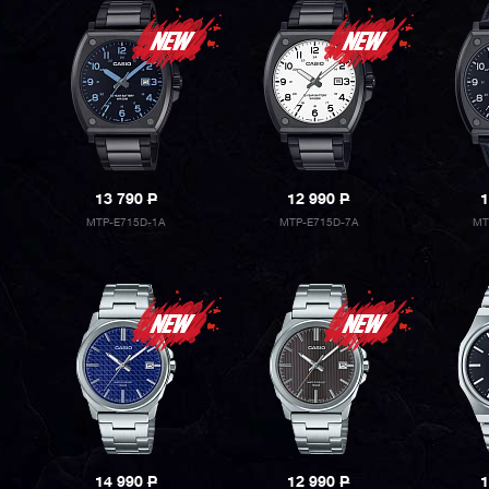
13 790
P
12 990
P
1
MTP-E715D-1A
MTP-E715D-7A
MT
14 990
P
12 990
P
1