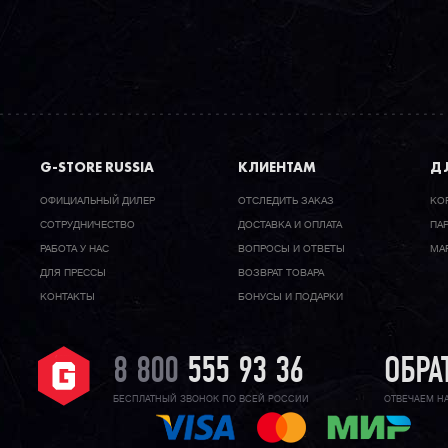
G-STORE RUSSIA
КЛИЕНТАМ
ДЛ
ОФИЦИАЛЬНЫЙ ДИЛЕР
ОТСЛЕДИТЬ ЗАКАЗ
КО
CОТРУДНИЧЕСТВО
ДОСТАВКА И ОПЛАТА
ПА
РАБОТА У НАС
ВОПРОСЫ И ОТВЕТЫ
МА
ДЛЯ ПРЕССЫ
ВОЗВРАТ ТОВАРА
КОНТАКТЫ
БОНУСЫ И ПОДАРКИ
8 800
555 93 36
ОБРА
БЕСПЛАТНЫЙ ЗВОНОК ПО ВСЕЙ РОССИИ
ОТВЕЧАЕМ Н