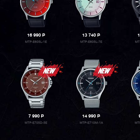
16 990
P
13 740
P
1
MTP-E605L-1E
MTP-E605L-7E
MT
7 990
P
14 990
P
MTP-E705D-5E
MTP-E710M-1A
MT