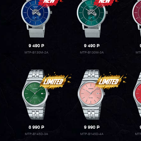
9 490
P
9 490
P
MTP-B130M-2A
MTP-B130M-3A
MT
8 990
P
9 990
P
MTP-B145D-3A
MTP-B145D-4A
MTP