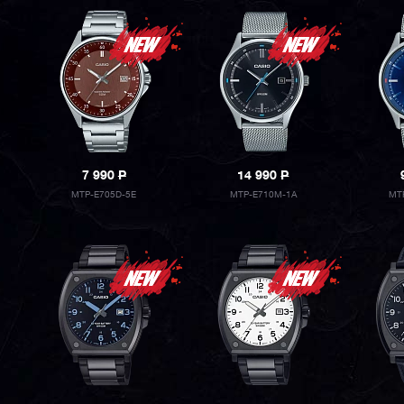
7 990
P
14 990
P
MTP-E705D-5E
MTP-E710M-1A
MT