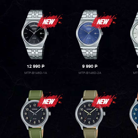
12 990
P
9 990
P
MTP-B146D-1A
MTP-B146D-2A
MT