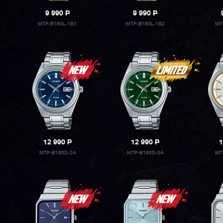
9 990
P
9 990
P
MTP-B160L-1B1
MTP-B160L-1B2
MT
12 990
P
12 990
P
1
MTP-B180D-2A
MTP-B180D-3A
MT