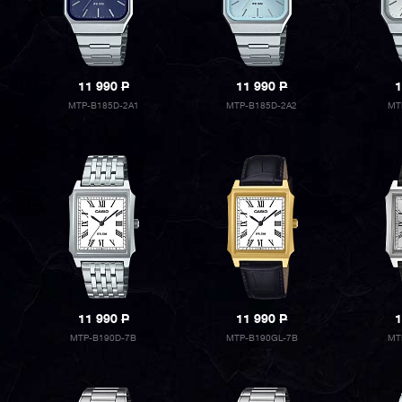
11 990
P
11 990
P
1
MTP-B185D-2A1
MTP-B185D-2A2
MT
11 990
P
11 990
P
1
MTP-B190D-7B
MTP-B190GL-7B
MT