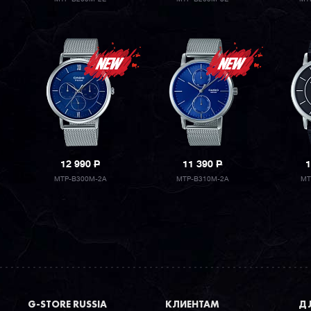
12 990
P
11 390
P
1
MTP-B300M-2A
MTP-B310M-2A
MT
G-STORE RUSSIA
КЛИЕНТАМ
ДЛ