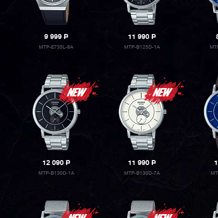
9 999
P
11 990
P
MTP-E735L-8A
MTP-B125D-1A
MT
12 090
P
11 990
P
1
MTP-B130D-1A
MTP-B130D-7A
MT