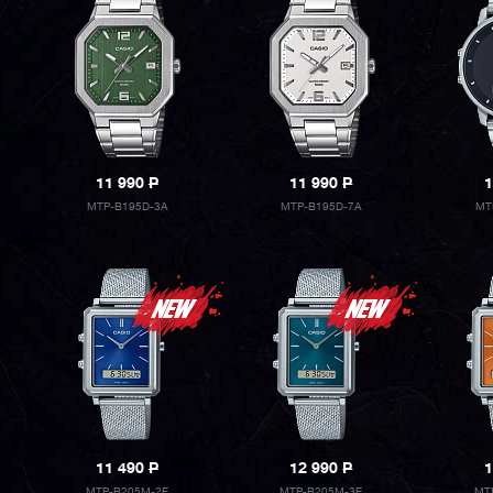
11 990
P
11 990
P
1
MTP-B195D-3A
MTP-B195D-7A
MT
11 490
P
12 990
P
1
MTP-B205M-2E
MTP-B205M-3E
MT