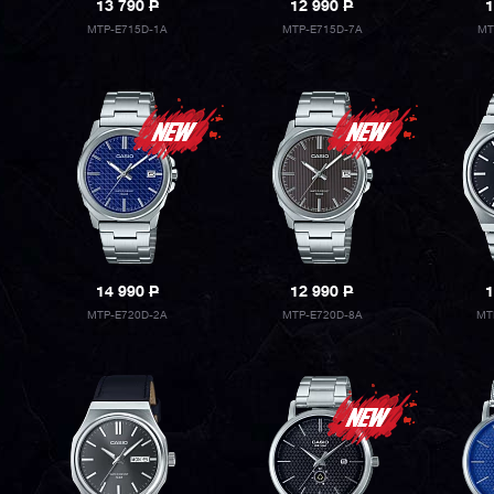
13 790
P
12 990
P
1
MTP-E715D-1A
MTP-E715D-7A
MT
14 990
P
12 990
P
1
MTP-E720D-2A
MTP-E720D-8A
MT