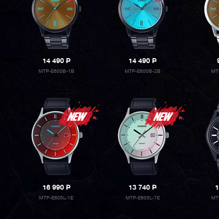
14 490
P
14 490
P
MTP-E600B-1B
MTP-E600B-2B
MT
16 990
P
13 740
P
1
MTP-E605L-1E
MTP-E605L-7E
MT