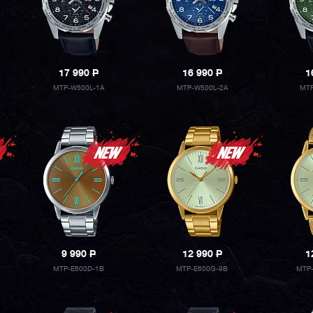
17 990
P
16 990
P
1
MTP-W500L-1A
MTP-W500L-2A
MTP
9 990
P
12 990
P
1
MTP-E600D-1B
MTP-E600G-9B
MTP