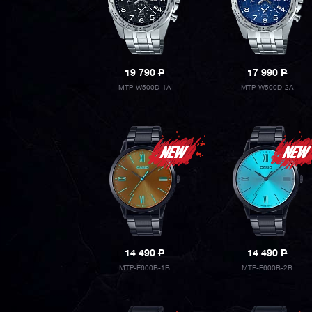
19 790
P
17 990
P
MTP-W500D-1A
MTP-W500D-2A
14 490
P
14 490
P
MTP-E600B-1B
MTP-E600B-2B