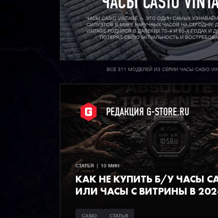
ЧАСЫ CASIO VINT
ЧАСЫ CASIO VINTAGE — ЭТО ОДИН САМЫХ УЗНАВАЕ
СИЛУЭТОВ В МИРЕ НАРУЧНЫХ ЧАСОВ НА СЕГОДНЯ! Д
VINTAGE РОДИЛСЯ В ДАЛЕКИХ 70-X И 80-X ГОДАХ И Д
ПОТЕРЯЛ СВОЮ АКТУАЛЬНОСТЬ И ВОСТРЕБОВ
ВСЕ 311 МОДЕЛЕЙ ИЗ СЕРИИ ЧАСЫ CASIO VI
РЕДАКЦИЯ G-STORE.RU
СТАТЬЯ  |  10 МИН
КАК НЕ КУПИТЬ Б/У ЧАСЫ C
ИЛИ ЧАСЫ С ВИТРИНЫ В 202
CASIO
СТАТЬЯ