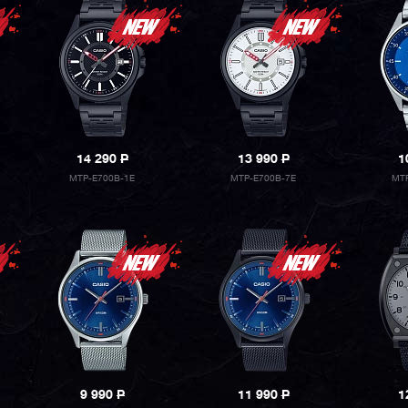
14 290
P
13 990
P
1
MTP-E700B-1E
MTP-E700B-7E
MTP
9 990
P
11 990
P
1