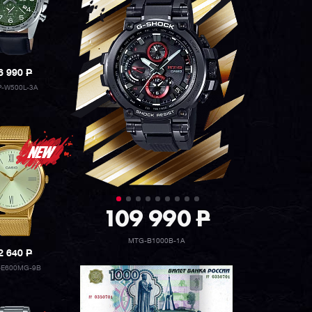
6 990
P
-W500L-3A
109 990
P
MTG-B1000B-1A
2 640
P
-E600MG-9B