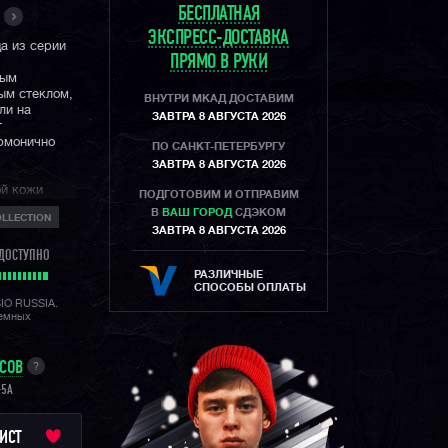
БЕСПЛАТНАЯ
ЭКСПРЕСС-ДОСТАВКА
да из серии
ПРЯМО В РУКИ
ным
ым стеклом,
ВНУТРИ МКАД ДОСТАВИМ
ли на
ЗАВТРА 8 АВГУСТА 2026
т
рмонично
ПО САНКТ-ПЕТЕРБУРГУ
ЗАВТРА 8 АВГУСТА 2026
ой кожи
ПОДГОТОВИМ И ОТПРАВИМ
обладают
В
ВАШ ГОРОД
СДЭКОМ
OLLECTION
 одной
ЗАВТРА 8 АВГУСТА 2026
ДОСТУПНО
это младшая
РАЗЛИЧНЫЕ
м дизайном
СПОСОБЫ ОПЛАТЫ
кционала.
SIO RUSSIA.
лемных
водозащитой
екции G-
асы не
 скорее
УСОВ
?
 стиля.
-5A
ИСТ