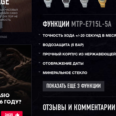
AGE
МЫХ ЧАСОВЫХ
ИЗАЙН CASIO
О СИХ ПОР НЕ
АННОСТЬ
ФУНКЦИИ
MTP-E715L-5A
ТОЧНОСТЬ ХОДА +/-20 СЕКУНД В МЕС
NTAGE
ВОДОЗАЩИТА (5 БАР)
ПРОЧНЫЙ КОРПУС ИЗ НЕРЖАВЕЮЩЕЙ
ОТОБРАЖЕНИЕ ДАТЫ
МИНЕРАЛЬНОЕ СТЕКЛО
ASIO
6 ГОДУ?
ОТЗЫВЫ И КОММЕНТАРИ
3625