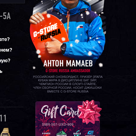
-5A
ате?
енем?
ную?
ь
11