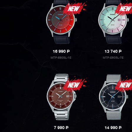
16 990
P
13 740
P
MTP-E605L-1E
MTP-E605L-7E
7 990
P
14 990
P