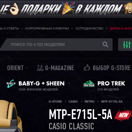
Ы И ОТВЕТЫ
КОРПОРАТИВНЫМ КЛИЕНТАМ
СОТРУДНИЧЕСТВО
ДАРИМ G-SHO
ORIENT
誌 G-MAGAZINE
ВЫБОР G-STORE
ЖЕНСКИЕ ЧАСЫ
PRO TREK
BABY-G + SHEEN
1025 ЖЕНСКИХ МОДЕЛЕЙ
219 МОДЕЛЕЙ
G-STORE
CASIO
RETRO
MTP-E715L-5A
MTP-E715L-5A
CASIO CLASSIC