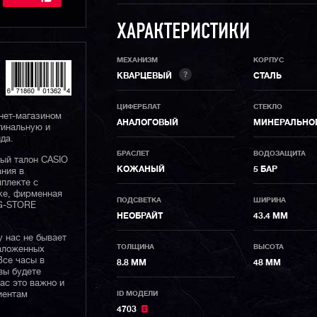
ХАРАКТЕРИСТИКИ
МЕХАНИЗМ
КОРПУС
?
КВАРЦЕВЫЙ
СТАЛЬ
ЦИФЕРБЛАТ
СТЕКЛО
нет-магазином
АНАЛОГОВЫЙ
МИНЕРАЛЬНО
гинальную и
да.
БРАСЛЕТ
ВОДОЗАЩИТА
ный талон CASIO
КОЖАНЫЙ
5 БАР
ания в
плекте с
ке, фирменная
ПОДСВЕТКА
ШИРИНА
 G-STORE
НЕОБРАЙТ
43.4 ММ
у нас не бывает
ТОЛЩИНА
ВЫСОТА
наложенных
Все часы в
8.8 ММ
48 ММ
вы будете
нас это важно и
иентам
ID МОДЕЛИ
4703