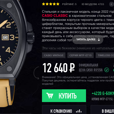
РЕЙТИНГ:
5
ID МОДЕЛИ: 4703
Стильная и лаконичная модель конца 2022 го
CASIO CLASSIC
в харизматичном стальном
бочкообразном корпусе черного цвета с тем
циферблатом, покрытым прочным минеральн
станет прекрасным выбором в качестве моде
каждый день или аксессуаром, который буде
приковывать к себе взгляды окружающих, га
ЧИТАТЬ ДАЛЕЕ
дополняя собой тот или иной образ.
Эти часы на бежевом ремешке из натуральн
отображают текущее время и дату, а также 
CASIO VINTAGE
СЕРИЯ MTP-E715
TIMELESS C
впечатляющим заявленным сроком работы от
батарейки — целых 10 лет.
12 640
P
ОФИЦИАЛЬНАЯ
Напомним, что классическая серия Casio — 
ЦЕНА CASIO RUSSIA
линейка часов CASIO с простым классически
без какого-либо серьезного внутреннего фун
Внимание! Это официальная цена, установленная CA
Покупая дешевле, остерегайтесь подделок или проб
Эти модели не обладают ударопрочностью и 
моделей
в 200 метров, которой славятся модели
колл
Shock
, но идеально подходят тем, для кого ч
являются многофункциональным девайсом, а
+4220 G-БОН
КУПИТЬ
одним из аксессуаров и частью собственного
КУПИВ MTP-E715L
К СРАВНЕНИЮ
В ВИШЛ