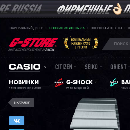
ОФИЦИАЛЬНЫЙ ДИЛЕР
БЕСПЛАТНАЯ ДОСТАВКА
ВОПРОСЫ И ОТВЕТЫ
ОФИЦИАЛЬНЫЙ
МАГАЗИН CASIO
В РОССИИ
MADE WITH HEART AND PRIDE IN
RUSSIA
CITIZEN
SEIKO
ORIENT
НОВИНКИ
G-SHOCK
BA
ЖЕ
1133 НОВИНКИ CASIO
2110 МОДЕЛЕЙ
1029
В КАТАЛОГ