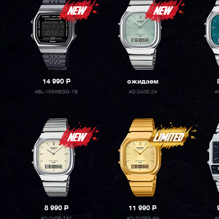
14 990
P
ожидаем
ABL-100WEGG-1B
AQ-240E-2A
A
8 990
P
11 990
P
AQ-240E-7A2
AQ-240EG-9A
A