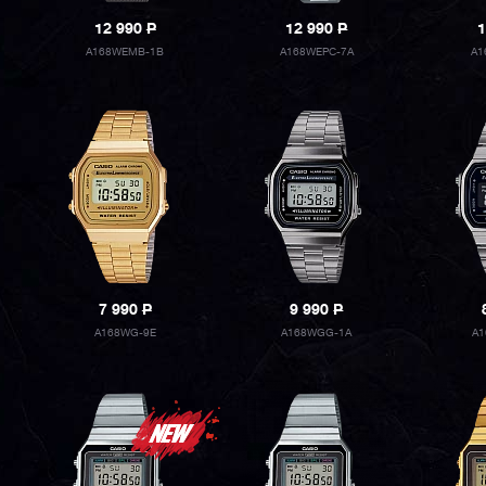
12 990
P
12 990
P
1
A168WEMB-1B
A168WEPC-7A
A1
7 990
P
9 990
P
A168WG-9E
A168WGG-1A
A