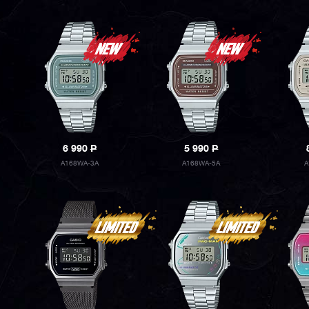
6 990
P
5 990
P
A168WA-3A
A168WA-5A
A