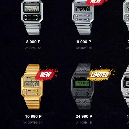
8 990
P
8 990
P
A100WE-1A
A100WE-7B
A
10 990
P
24 990
P
1
A100WEG-9A
A1100B-1E
A