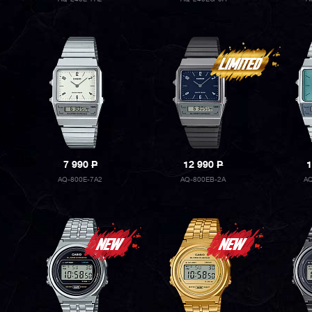
7 990
P
12 990
P
1
AQ-800E-7A2
AQ-800EB-2A
AQ