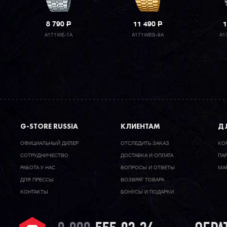
8 790
P
11 490
P
1
A171WE-1A
A171WEG-9A
A1
G-STORE RUSSIA
КЛИЕНТАМ
ДЛ
ОФИЦИАЛЬНЫЙ ДИЛЕР
ОТСЛЕДИТЬ ЗАКАЗ
КО
CОТРУДНИЧЕСТВО
ДОСТАВКА И ОПЛАТА
ПА
РАБОТА У НАС
ВОПРОСЫ И ОТВЕТЫ
МА
ДЛЯ ПРЕССЫ
ВОЗВРАТ ТОВАРА
КОНТАКТЫ
БОНУСЫ И ПОДАРКИ