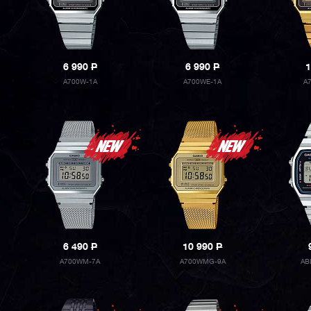
6 990
P
6 990
P
1
A700W-1A
A700WE-1A
A
6 490
P
10 990
P
A700WM-7A
A700WMG-9A
AB