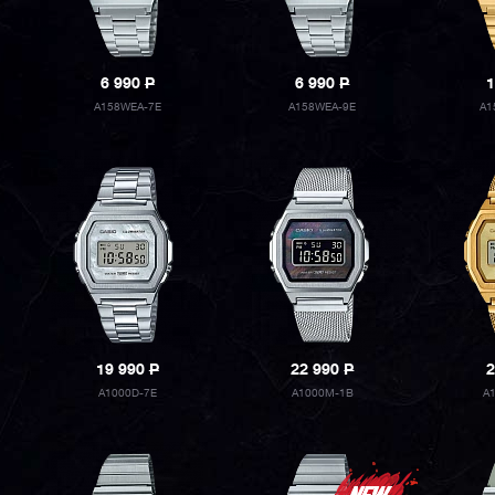
6 990
P
6 990
P
1
A158WEA-7E
A158WEA-9E
A1
19 990
P
22 990
P
2
A1000D-7E
A1000M-1B
A