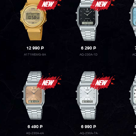
12 990
P
6 290
P
A171WEMG-9A
AQ-230A-1D
A
6 490
P
6 990
P
AQ-230A-4A
AQ-230A-7A
A