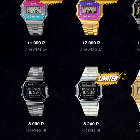
11 990
P
12 990
P
1
A168WERB-2A
A168WERG-2A
A1
8 990
P
8 240
P
A168WGG-1B
A168XES-1B
A1