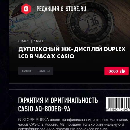
РЕДАКЦИЯ G-STORE.RU
СТАТЬЯ  |  7 МИН
ДУПЛЕКСНЫЙ ЖК-ДИСПЛЕЙ DUPLEX
LCD В ЧАСАХ CASIO
3633
CASIO
СТАТЬЯ
ГАРАНТИЯ И ОРИГИНАЛЬНОСТЬ
CASIO AQ-800EG-9A
G-STORE RUSSIA является официальным интернет-магазином
часов CASIO в России. Мы продаем только оригинальную и
сертифицированную продукцию японского бренда.