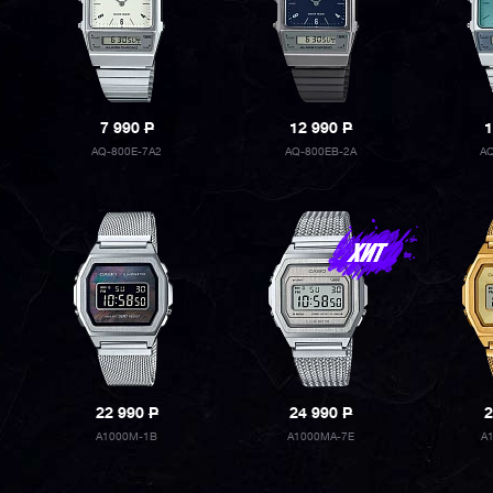
7 990
P
12 990
P
1
AQ-800E-7A2
AQ-800EB-2A
AQ
22 990
P
24 990
P
2
A1000M-1B
A1000MA-7E
A