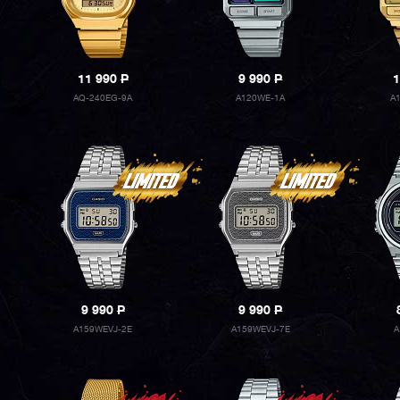
11 990
P
9 990
P
1
AQ-240EG-9A
A120WE-1A
A
9 990
P
9 990
P
A159WEVJ-2E
A159WEVJ-7E
A