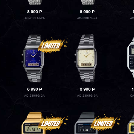
8 990
P
8 990
P
AQ-230EM-2A
AQ-230EM-7A
AQ
8 990
P
8 990
P
1
AQ-230GG-2A
AQ-230GG-9A
CA