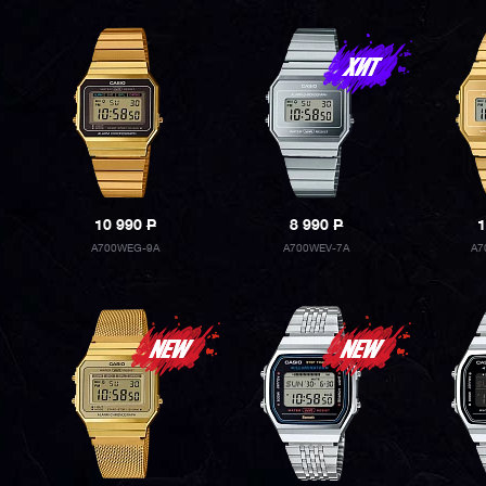
10 990
P
8 990
P
1
A700WEG-9A
A700WEV-7A
A7