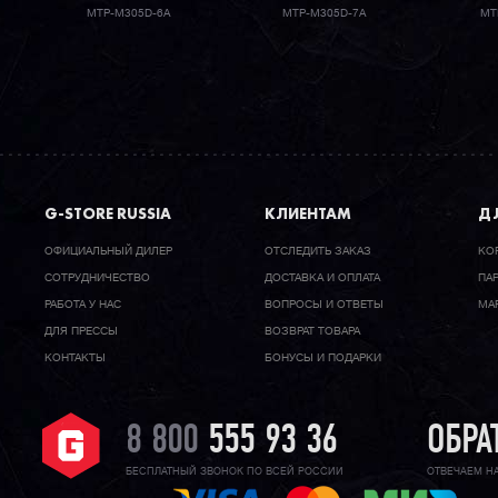
MTP-M305D-6A
MTP-M305D-7A
MT
G-STORE RUSSIA
КЛИЕНТАМ
ДЛ
ОФИЦИАЛЬНЫЙ ДИЛЕР
ОТСЛЕДИТЬ ЗАКАЗ
КО
CОТРУДНИЧЕСТВО
ДОСТАВКА И ОПЛАТА
ПА
РАБОТА У НАС
ВОПРОСЫ И ОТВЕТЫ
МА
ДЛЯ ПРЕССЫ
ВОЗВРАТ ТОВАРА
КОНТАКТЫ
БОНУСЫ И ПОДАРКИ
8 800
555 93 36
ОБРА
БЕСПЛАТНЫЙ ЗВОНОК ПО ВСЕЙ РОССИИ
ОТВЕЧАЕМ Н