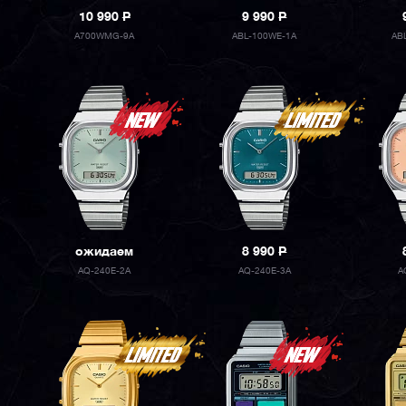
10 990
P
9 990
P
A700WMG-9A
ABL-100WE-1A
AB
ожидаем
8 990
P
AQ-240E-2A
AQ-240E-3A
A