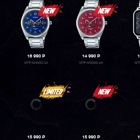
16 990
P
14 990
P
1
MTP-M300D-2A
MTP-M300D-4A
MT
15 990
P
15 990
P
1