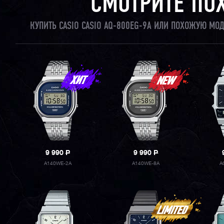
СМОТРИТЕ ПО
КУПИТЬ CASIO CASIO AQ-800EG-9A ИЛИ ПОХОЖУЮ МО
9 990
P
9 990
P
A140WE-2A
A140WE-8A
A