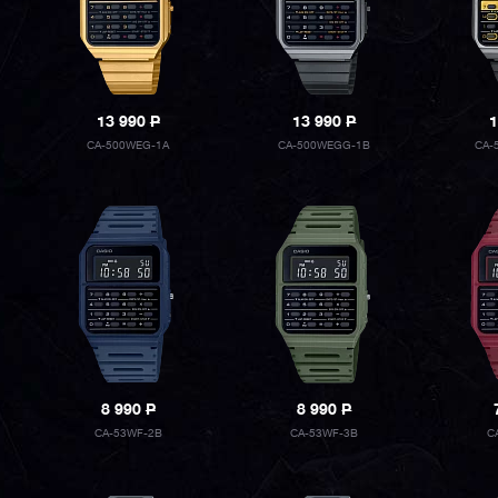
13 990
P
13 990
P
1
CA-500WEG-1A
CA-500WEGG-1B
CA-
8 990
P
8 990
P
CA-53WF-2B
CA-53WF-3B
C