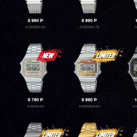
8 990
P
8 990
P
A158WEM-3E
A158WEM-7E
A
8 790
P
8 990
P
1
A168WA-8A
A168WEHA-9A
A1