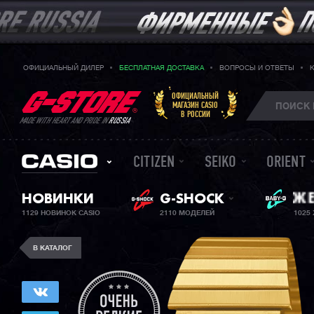
ОФИЦИАЛЬНЫЙ ДИЛЕР
БЕСПЛАТНАЯ ДОСТАВКА
ВОПРОСЫ И ОТВЕТЫ
ОФИЦИАЛЬНЫЙ
МАГАЗИН CASIO
В РОССИИ
MADE WITH HEART AND PRIDE IN
RUSSIA
CITIZEN
SEIKO
ORIENT
НОВИНКИ
G-SHOCK
ЖЕ
BA
1129 НОВИНОК CASIO
2110 МОДЕЛЕЙ
1025
В КАТАЛОГ