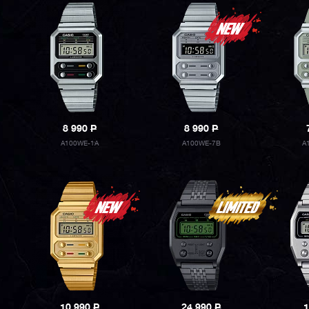
8 990
P
8 990
P
A100WE-1A
A100WE-7B
A
10 990
P
24 990
P
1