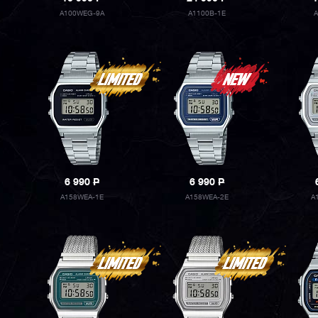
A100WEG-9A
A1100B-1E
A
6 990
P
6 990
P
A158WEA-1E
A158WEA-2E
A