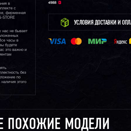
4988
ания в
плекте с
ке, фирменная
 G-STORE
УСЛОВИЯ ДОСТАВКИ И ОП
у нас не бывает
наложенных
Все часы в
вы будете
нас это важно и
иентам
нять
плектность без
дложение по
 наличия этого
Е ПОХОЖИЕ МОДЕЛИ