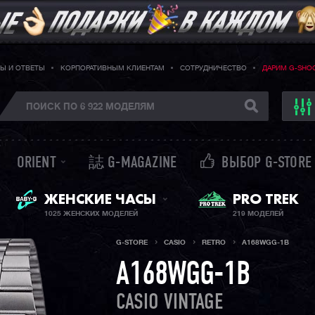
Ы И ОТВЕТЫ
КОРПОРАТИВНЫМ КЛИЕНТАМ
СОТРУДНИЧЕСТВО
ДАРИМ G-SHO
ORIENT
誌 G-MAGAZINE
ВЫБОР G-STORE
BABY-G + SHEEN
PRO TREK
ЖЕНСКИЕ ЧАСЫ
1025 ЖЕНСКИХ МОДЕЛЕЙ
219 МОДЕЛЕЙ
G-STORE
CASIO
RETRO
A168WGG-1B
A168WGG-1B
CASIO VINTAGE