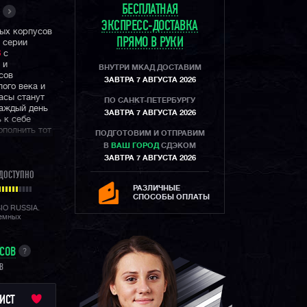
БЕСПЛАТНАЯ
ЭКСПРЕСС-ДОСТАВКА
вых корпусов
ПРЯМО В РУКИ
 серии
8
с
 и
ВНУТРИ МКАД ДОСТАВИМ
сов
ЗАВТРА 7 АВГУСТА 2026
лого века и
асы станут
ПО САНКТ-ПЕТЕРБУРГУ
каждый день
ЗАВТРА 7 АВГУСТА 2026
 к себе
полнить тот
ПОДГОТОВИМ И ОТПРАВИМ
В
ВАШ ГОРОД
СДЭКОМ
ЗАВТРА 7 АВГУСТА 2026
 — это
д которых
ДОСТУПНО
дам прошлого
РАЗЛИЧНЫЕ
ь, вы
СПОСОБЫ ОПЛАТЫ
сть душа и
SIO RUSSIA.
лемных
УСОВ
?
B
ИСТ