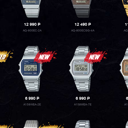
12 990
P
12 490
P
1
AQ-800EC-2A
AQ-800ECGG-4A
AQ
6 990
P
6 990
P
A158WEA-2E
A158WEA-7E
A1