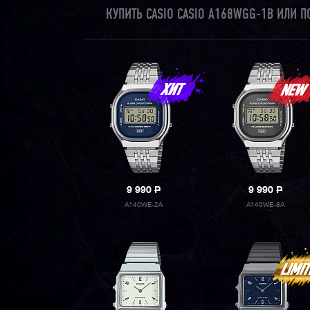
КУПИТЬ CASIO CASIO A168WGG-1B ИЛИ 
9 990
P
9 990
P
A140WE-2A
A140WE-8A