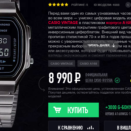
РЕЙТИНГ:
5
ID МОДЕЛИ: 4988
Перед вами один из самых узнаваемых часо
во всем мире — унисекс цифровая модель из
CASIO VINTAGE
в пластиковом
корпусе A16
металлическим покрытием графитового цвета
инверсионным циферблатом. Внешний вид ча
пропитан стилистикой 70-х и 80-х годов прош
можно с уверенностью сказать, что данные ч
ЧИТАТЬ ДАЛЕЕ
прекрасным выбором в качестве модели на 
или аксессуаром, который будет приковывать
взгляды окружающих и сможет гармонично до
или иной образ.
CASIO VINTAGE
CASIO A168
Напомним, что ретро коллекция Casio Vintage
линейка недорогих часов CASIO, внешний ви
8 990
P
ОФИЦИАЛЬНАЯ
отсылает нас прямиком к восьмидесятым го
ЦЕНА CASIO RUSSIA
века и несмотря на свою ценовую доступност
можете быть убеждены, что у данных часов е
Внимание! Это официальная цена, установленная CA
Покупая дешевле, остерегайтесь подделок или проб
свой характер.
моделей
+3000 G-БОН
КУПИТЬ
КУПИВ A168WGG-1
К СРАВНЕНИЮ
В ВИШЛ