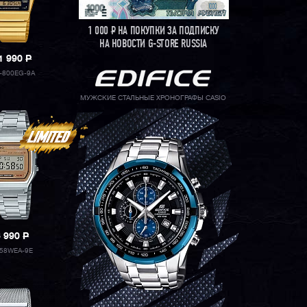
1 000
Р
НА ПОКУПКИ ЗА ПОДПИСКУ
НА НОВОСТИ G-STORE RUSSIA
1 990
P
-800EG-9A
МУЖСКИЕ СТАЛЬНЫЕ ХРОНОГРАФЫ CASIO
6 990
P
58WEA-9E