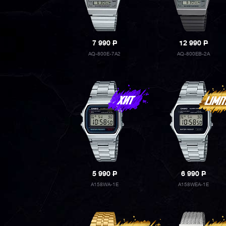
7 990
P
12 990
P
AQ-800E-7A2
AQ-800EB-2A
5 990
P
6 990
P
A158WA-1E
A158WEA-1E