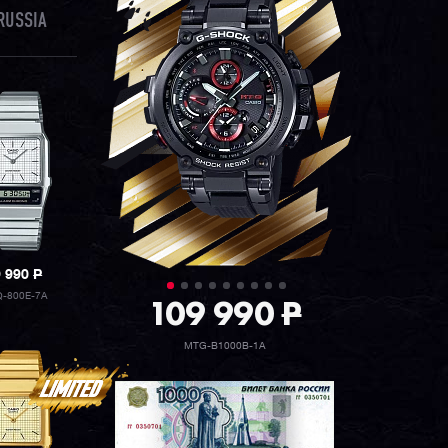
RUSSIA
9 990
P
Q-800E-7A
109 990
P
MTG-B1000B-1A