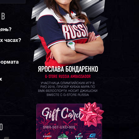
1B
день?
их часах?
формата
х
0