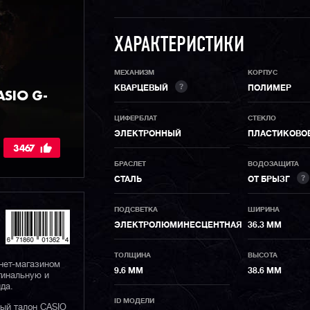
ХАРАКТЕРИСТИКИ
МЕХАНИЗМ
КОРПУС
?
КВАРЦЕВЫЙ
ПОЛИМЕР
SIO G-
ЦИФЕРБЛАТ
СТЕКЛО
ЭЛЕКТРОННЫЙ
ПЛАСТИКОВО
3467
БРАСЛЕТ
ВОДОЗАЩИТА
?
СТАЛЬ
ОТ БРЫЗГ
ПОДСВЕТКА
ШИРИНА
ЭЛЕКТРОЛЮМИНЕСЦЕНТНАЯ
36.3 ММ
ТОЛЩИНА
ВЫСОТА
нет-магазином
9.6 ММ
38.6 ММ
гинальную и
да.
ID МОДЕЛИ
ный талон CASIO