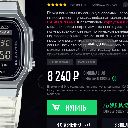
РЕЙТИНГ:
5
ID МОДЕЛИ: 7424
Перед вами один из самых узнаваемых часо
во всем мире — унисекс цифровая модель из
CASIO VINTAGE
в пластиковом
корпусе A16
металлическим покрытием стального цвета н
полупрозрачном светлом полимерном ремеш
вид часов пропитан стилистикой 70-х и 80-х г
прошлого века и можно с уверенностью сказа
ЧИТАТЬ ДАЛЕЕ
данные часы станут прекрасным выбором в к
модели на каждый день или аксессуаром, ко
приковывать к себе взгляды окружающих и 
гармонично дополнить тот или иной образ.
CASIO VINTAGE
CASIO A168
Напомним, что ретро коллекция Casio Vintage
линейка недорогих часов CASIO, внешний ви
8 240
P
ОФИЦИАЛЬНАЯ
отсылает нас прямиком к восьмидесятым го
ЦЕНА CASIO RUSSIA
века и несмотря на свою ценовую доступност
можете быть убеждены, что у данных часов е
Внимание! Это официальная цена, установленная CA
Покупая дешевле, остерегайтесь подделок или проб
свой характер.
моделей
+2750 G-БОН
КУПИТЬ
КУПИВ A168XES-1
К СРАВНЕНИЮ
В ВИШЛ