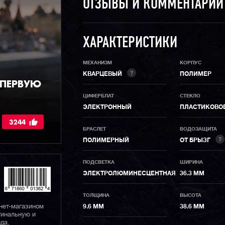
ОТЗЫВЫ И КОММЕНТАРИ
ХАРАКТЕРИСТИКИ
МЕХАНИЗМ
КОРПУС
?
КВАРЦЕВЫЙ
ПОЛИМЕР
 ПЕРВУЮ
ЦИФЕРБЛАТ
СТЕКЛО
ЭЛЕКТРОННЫЙ
ПЛАСТИКОВО
3244
БРАСЛЕТ
ВОДОЗАЩИТА
?
ПОЛИМЕРНЫЙ
ОТ БРЫЗГ
ПОДСВЕТКА
ШИРИНА
ЭЛЕКТРОЛЮМИНЕСЦЕНТНАЯ
36.3 ММ
ТОЛЩИНА
ВЫСОТА
нет-магазином
9.6 ММ
38.6 ММ
гинальную и
да.