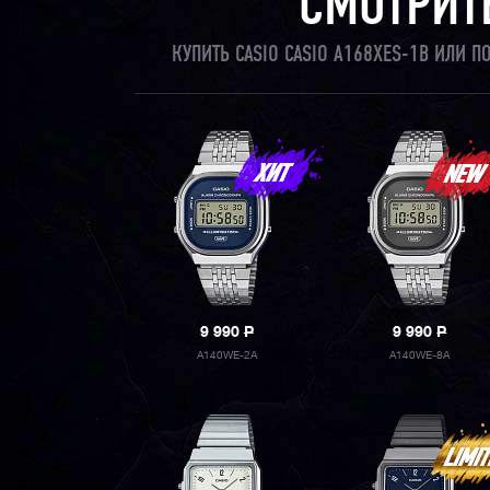
СМОТРИТ
КУПИТЬ CASIO CASIO A168XES-1B ИЛИ 
9 990
P
9 990
P
A140WE-2A
A140WE-8A