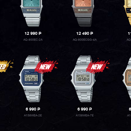
12 990
P
12 490
P
1
AQ-800EC-2A
AQ-800ECGG-4A
AQ
6 990
P
6 990
P
A158WEA-2E
A158WEA-7E
A1