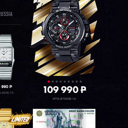
RUSSIA
109 990
P
9 990
P
Q-800E-7A
MTG-B1000B-1A