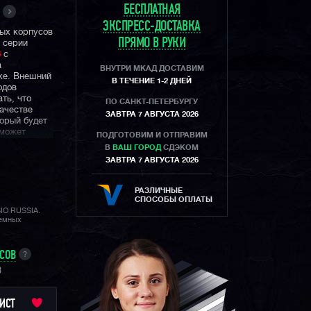
БЕСПЛАТНАЯ
ЭКСПРЕСС-ДОСТАВКА
вых корпусов
ПРЯМО В РУКИ
 серии
8
с
а
ВНУТРИ МКАД ДОСТАВИМ
ке. Внешний
В ТЕЧЕНИЕ 1-2 ДНЕЙ
одов
ть, что
ПО САНКТ-ПЕТЕРБУРГУ
ачестве
ЗАВТРА 7 АВГУСТА 2026
торый будет
сможет
ПОДГОТОВИМ И ОТПРАВИМ
В
ВАШ ГОРОД
СДЭКОМ
ЗАВТРА 7 АВГУСТА 2026
 — это
д которых
дам прошлого
РАЗЛИЧНЫЕ
ь, вы
СПОСОБЫ ОПЛАТЫ
сть душа и
SIO RUSSIA.
лемных
УСОВ
?
B
ИСТ