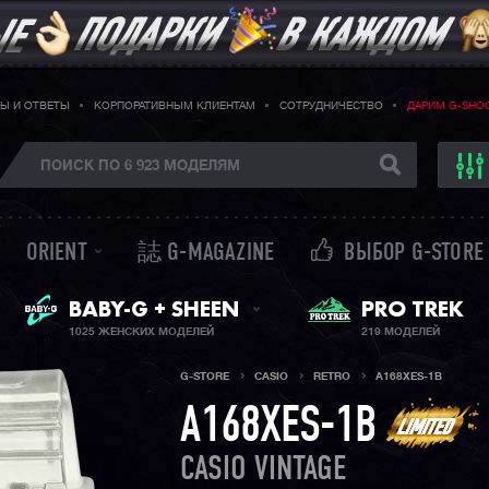
Ы И ОТВЕТЫ
КОРПОРАТИВНЫМ КЛИЕНТАМ
СОТРУДНИЧЕСТВО
ДАРИМ G-SHO
ORIENT
誌 G-MAGAZINE
ВЫБОР G-STORE
ЖЕНСКИЕ ЧАСЫ
PRO TREK
BABY-G + SHEEN
1025 ЖЕНСКИХ МОДЕЛЕЙ
219 МОДЕЛЕЙ
G-STORE
CASIO
RETRO
A168XES-1B
A168XES-1B
CASIO VINTAGE