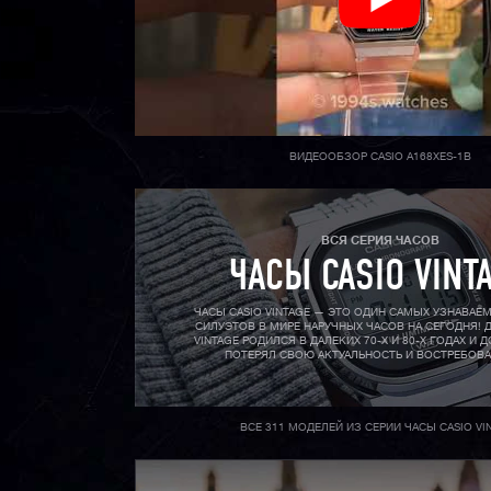
ВИДЕООБЗОР CASIO A168XES-1B
ВСЯ СЕРИЯ ЧАСОВ
ЧАСЫ CASIO VINT
ЧАСЫ CASIO VINTAGE — ЭТО ОДИН САМЫХ УЗНАВАЕ
СИЛУЭТОВ В МИРЕ НАРУЧНЫХ ЧАСОВ НА СЕГОДНЯ! Д
VINTAGE РОДИЛСЯ В ДАЛЕКИХ 70-X И 80-X ГОДАХ И Д
ПОТЕРЯЛ СВОЮ АКТУАЛЬНОСТЬ И ВОСТРЕБОВ
ВСЕ 311 МОДЕЛЕЙ ИЗ СЕРИИ ЧАСЫ CASIO VI