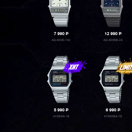
7 990
P
12 990
P
AQ-800E-7A2
AQ-800EB-2A
5 990
P
6 990
P
A158WA-1E
A158WEA-1E