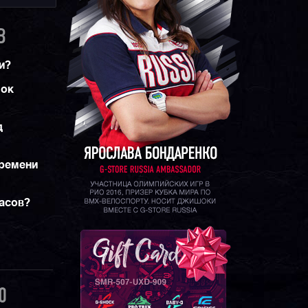
B
и?
шок
д
времени
часов?
0