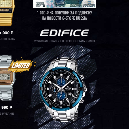
1 000
Р
НА ПОКУПКИ ЗА ПОДПИСКУ
НА НОВОСТИ G-STORE RUSSIA
1 990
P
-800EG-9A
МУЖСКИЕ СТАЛЬНЫЕ ХРОНОГРАФЫ CASIO
6 990
P
58WEA-9E