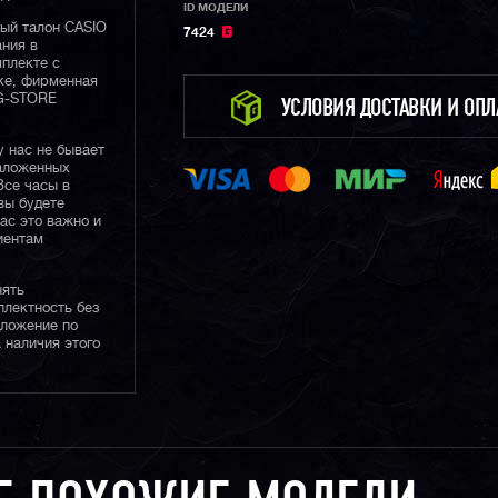
ID МОДЕЛИ
ный талон CASIO
7424
ания в
плекте с
ке, фирменная
 G-STORE
УСЛОВИЯ ДОСТАВКИ И ОП
у нас не бывает
наложенных
Все часы в
вы будете
нас это важно и
иентам
нять
плектность без
дложение по
 наличия этого